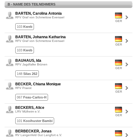
B - NAME DES TEILNEHMERS
BARTEN, Carolina Antonia
RFV Graf von Schmettow Eversael
GER
103
Kweb
BARTEN, Johanna Katharina
RFV Graf von Schmettow Eversael
GER
103
Kweb
BAUHAUS, Ida
RFV Jagdfalke Brünen
GER
148
Silas 262
BECKER, Chiana Monique
RFV Praest
GER
067
Feau-Carlos-H
BECKERS, Alice
LRV Mülheim e.V.
GER
101
Kooihuster Bambi
BERBECKER, Jonas
RV Langenfeld Gut Langfort e.V.