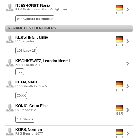
ITJESHORST, Ronja
RSV St.Hubertus Wesel-Obrighoven
GER
044
Colette du Midour
K - NAME DES TEILNEHMERS
KERSTING, Janine
RC Bergerhof
GER
105
Lacy 15
KISCHKEWITZ, Leandra Noemi
ZRFV Loikum e.V.
177
KLAN, Marla
RFV Dilkrath 1932 e.V.
GER
XXXX
KÖNIG, Greta Elisa
RV Rhede e.V.
GER
180
Sziszi
KOPS, Normen
RSG Burghof 1977
GER