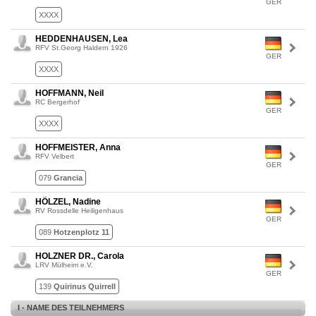
GER
XXXX
HEDDENHAUSEN, Lea
RFV St.Georg Haldern 1926
GER
XXXX
HOFFMANN, Neil
RC Bergerhof
GER
XXXX
HOFFMEISTER, Anna
RFV Velbert
GER
079
Grancia
HÖLZEL, Nadine
RV Rossdelle Heiligenhaus
GER
089
Hotzenplotz 11
HOLZNER DR., Carola
LRV Mülheim e.V.
GER
139
Quirinus Quirrell
I - NAME DES TEILNEHMERS