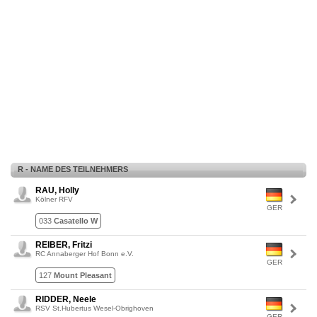
R - NAME DES TEILNEHMERS
RAU, Holly
Kölner RFV
GER
033
Casatello W
REIBER, Fritzi
RC Annaberger Hof Bonn e.V.
GER
127
Mount Pleasant
RIDDER, Neele
RSV St.Hubertus Wesel-Obrighoven
GER