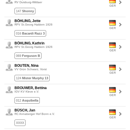
RV Duisburg-Wittlaer
GER
147
Shonny
BÖHLING, Jette
RFV St.Georg Haldern 1926
GER
016
Bacardi Razz 3
BÖHLING, Kathrin
RFV St.Georg Haldern 1926
GER
069
Ferguson B
BOUTEN, Nina
VV Grün Schwarz, Vorst
GER
124
Mister Murphy 13
BROUWER, Bettina
IGV KV Kleve e.V.
GER
012
Asquibella
BÜSCH, Jan
RC Annaberger Hof Bonn e.V.
GER
XXXX