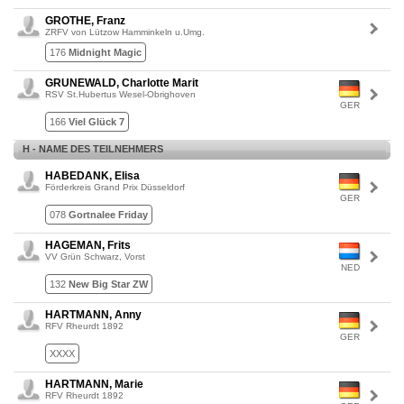
GROTHE, Franz
ZRFV von Lützow Hamminkeln u.Umg.
176
Midnight Magic
GRUNEWALD, Charlotte Marit
RSV St.Hubertus Wesel-Obrighoven
GER
166
Viel Glück 7
H - NAME DES TEILNEHMERS
HABEDANK, Elisa
Förderkreis Grand Prix Düsseldorf
GER
078
Gortnalee Friday
HAGEMAN, Frits
VV Grün Schwarz, Vorst
NED
132
New Big Star ZW
HARTMANN, Anny
RFV Rheurdt 1892
GER
XXXX
HARTMANN, Marie
RFV Rheurdt 1892