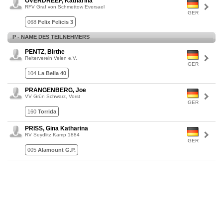
OVERDREEF, Katharina
RFV Graf von Schmettow Eversael
GER
068
Felix Felicis 3
P - NAME DES TEILNEHMERS
PENTZ, Birthe
Reiterverein Velen e.V.
GER
104
La Bella 40
PRANGENBERG, Joe
VV Grün Schwarz, Vorst
GER
160
Torrida
PRISS, Gina Katharina
RV Seydlitz Kamp 1884
GER
005
Alamount G.P.