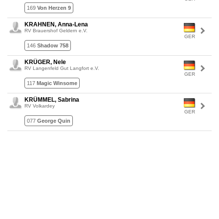
169
Von Herzen 9
KRAHNEN, Anna-Lena
RV Brauershof Geldern e.V.
GER
146
Shadow 758
KRÜGER, Nele
RV Langenfeld Gut Langfort e.V.
GER
117
Magic Winsome
KRÜMMEL, Sabrina
RV Volkardey
GER
077
George Quin