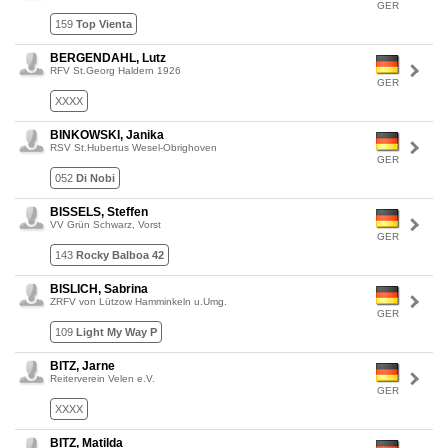
GER
159
Top Vienta
BERGENDAHL, Lutz
RFV St.Georg Haldern 1926
GER
XXXX
BINKOWSKI, Janika
RSV St.Hubertus Wesel-Obrighoven
GER
052
Di Nobi
BISSELS, Steffen
VV Grün Schwarz, Vorst
GER
143
Rocky Balboa 42
BISLICH, Sabrina
ZRFV von Lützow Hamminkeln u.Umg.
GER
109
Light My Way P
BITZ, Jarne
Reiterverein Velen e.V.
GER
XXXX
BITZ, Matilda