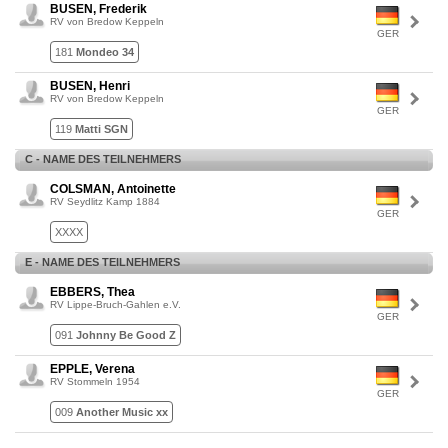
BUSEN, Frederik
RV von Bredow Keppeln
GER
181
Mondeo 34
BUSEN, Henri
RV von Bredow Keppeln
GER
119
Matti SGN
C - NAME DES TEILNEHMERS
COLSMAN, Antoinette
RV Seydlitz Kamp 1884
GER
XXXX
E - NAME DES TEILNEHMERS
EBBERS, Thea
RV Lippe-Bruch-Gahlen e.V.
GER
091
Johnny Be Good Z
EPPLE, Verena
RV Stommeln 1954
GER
009
Another Music xx