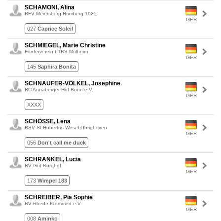
SCHAMONI, Alina
RFV Meiersberg-Homberg 1925
GER
027
Caprice Soleil
SCHMIEGEL, Marie Christine
Förderverein f.TRS Mülheim
GER
145
Saphira Bonita
SCHNAUFER-VÖLKEL, Josephine
RC Annaberger Hof Bonn e.V.
GER
XXXX
SCHÖSSE, Lena
RSV St.Hubertus Wesel-Obrighoven
GER
056
Don't call me duck
SCHRANKEL, Lucia
RV Gut Burghof
GER
173
Wimpel 183
SCHREIBER, Pia Sophie
RV Rhede-Krommert e.V.
GER
008
Aminko