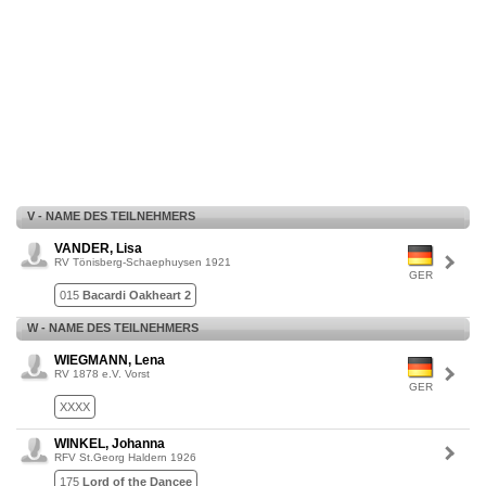
V - NAME DES TEILNEHMERS
VANDER, Lisa
RV Tönisberg-Schaephuysen 1921
GER
015
Bacardi Oakheart 2
W - NAME DES TEILNEHMERS
WIEGMANN, Lena
RV 1878 e.V. Vorst
GER
XXXX
WINKEL, Johanna
RFV St.Georg Haldern 1926
175
Lord of the Dancee