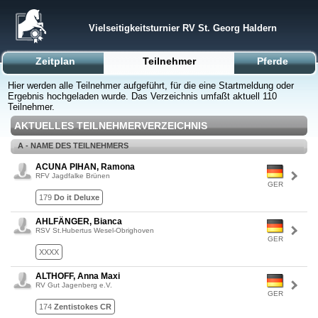
Vielseitigkeitsturnier RV St. Georg Haldern
Zeitplan
Teilnehmer
Pferde
Hier werden alle Teilnehmer aufgeführt, für die eine Startmeldung oder
Ergebnis hochgeladen wurde. Das Verzeichnis umfaßt aktuell 110
Teilnehmer.
AKTUELLES TEILNEHMERVERZEICHNIS
A - NAME DES TEILNEHMERS
ACUNA PIHAN, Ramona
RFV Jagdfalke Brünen
GER
179
Do it Deluxe
AHLFÄNGER, Bianca
RSV St.Hubertus Wesel-Obrighoven
GER
XXXX
ALTHOFF, Anna Maxi
RV Gut Jagenberg e.V.
GER
174
Zentistokes CR