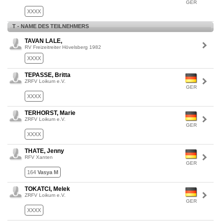
GER
XXXX
T - NAME DES TEILNEHMERS
TAVAN LALE,
RV Freizeitreiter Hövelsberg 1982
XXXX
TEPASSE, Britta
ZRFV Loikum e.V.
GER
XXXX
TERHORST, Marie
ZRFV Loikum e.V.
GER
XXXX
THATE, Jenny
RFV Xanten
GER
164
Vasya M
TOKATCI, Melek
ZRFV Loikum e.V.
GER
XXXX