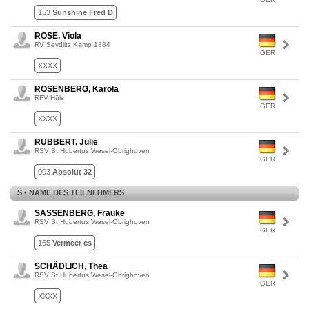
153
Sunshine Fred D
ROSE, Viola
RV Seydlitz Kamp 1884
GER
XXXX
ROSENBERG, Karola
RFV Hüls
GER
XXXX
RUBBERT, Julie
RSV St.Hubertus Wesel-Obrighoven
GER
003
Absolut 32
S - NAME DES TEILNEHMERS
SASSENBERG, Frauke
RSV St.Hubertus Wesel-Obrighoven
GER
165
Vermeer cs
SCHÄDLICH, Thea
RSV St.Hubertus Wesel-Obrighoven
GER
XXXX