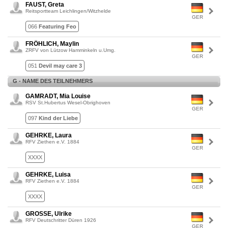
FAUST, Greta
Reitsportteam Leichlingen/Witzhelde
GER
066
Featuring Feo
FRÖHLICH, Maylin
ZRFV von Lützow Hamminkeln u.Umg.
GER
051
Devil may care 3
G - NAME DES TEILNEHMERS
GAMRADT, Mia Louise
RSV St.Hubertus Wesel-Obrighoven
GER
097
Kind der Liebe
GEHRKE, Laura
RFV Ziethen e.V. 1884
GER
XXXX
GEHRKE, Luisa
RFV Ziethen e.V. 1884
GER
XXXX
GROSSE, Ulrike
RFV Deutschritter Düren 1926
GER