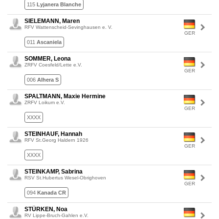
115
Lyjanera Blanche
SIELEMANN, Maren
RFV Wattenscheid-Sevinghausen e. V.
GER
011
Ascaniela
SOMMER, Leona
ZRFV Coesfeld/Lette e.V.
GER
006
Alhera S
SPALTMANN, Maxie Hermine
ZRFV Loikum e.V.
GER
XXXX
STEINHAUF, Hannah
RFV St.Georg Haldern 1926
GER
XXXX
STEINKAMP, Sabrina
RSV St.Hubertus Wesel-Obrighoven
GER
094
Kanada CR
STÜRKEN, Noa
RV Lippe-Bruch-Gahlen e.V.