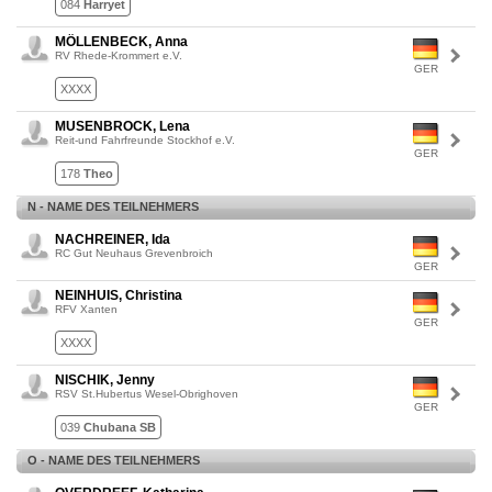
084
Harryet
MÖLLENBECK, Anna
RV Rhede-Krommert e.V.
GER
XXXX
MUSENBROCK, Lena
Reit-und Fahrfreunde Stockhof e.V.
GER
178
Theo
N - NAME DES TEILNEHMERS
NACHREINER, Ida
RC Gut Neuhaus Grevenbroich
GER
NEINHUIS, Christina
RFV Xanten
GER
XXXX
NISCHIK, Jenny
RSV St.Hubertus Wesel-Obrighoven
GER
039
Chubana SB
O - NAME DES TEILNEHMERS