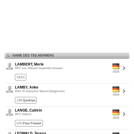
L - NAME DES TEILNEHMERS
LAMBERT, Merle
RFV von Driesen Asperden-Kessel
GER
XXXX
LAMBY, Anke
RSV St.Hubertus Wesel-Obrighoven
GER
138
Qaskiya
LANGE, Cathrin
RFV Velbert
GER
070
Fine Friedel
LEOWALD, Teresa