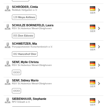
SCHRÖDER, Cintia
Reitklub Hofgarten e.V.
GER
128
Moya Airlines
SCHULZE BORNEFELD, Laura
RSV St.Hubertus Wesel-Obrighoven
GER
055
Don Edosto
SCHWEITZER, Mia
Ponysportverein Korschenbroich e.V.
GER
082
Hanzehof Dior
SENF, Mylie Christa
RSV St.Hubertus Wesel-Obrighoven
GER
XXXX
SENF, Sidney Mario
RSV St.Hubertus Wesel-Obrighoven
GER
XXXX
SIEBENHAAR, Stephanie
RFV Erkrath e.V.
GER