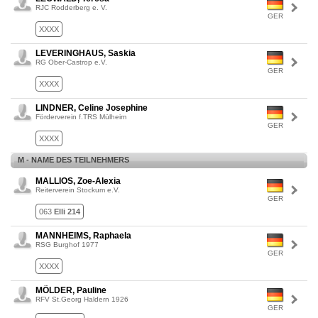
RJC Rodderberg e. V.
GER
XXXX
LEVERINGHAUS, Saskia
RG Ober-Castrop e.V.
GER
XXXX
LINDNER, Celine Josephine
Förderverein f.TRS Mülheim
GER
XXXX
M - NAME DES TEILNEHMERS
MALLIOS, Zoe-Alexia
Reiterverein Stockum e.V.
GER
063
Elli 214
MANNHEIMS, Raphaela
RSG Burghof 1977
GER
XXXX
MÖLDER, Pauline
RFV St.Georg Haldern 1926
GER