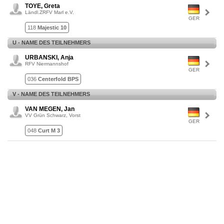
TOYE, Greta
Ländl.ZRFV Marl e.V.
GER
118
Majestic 10
U - NAME DES TEILNEHMERS
URBANSKI, Anja
RFV Niermannshof
GER
036
Centerfold BPS
V - NAME DES TEILNEHMERS
VAN MEGEN, Jan
VV Grün Schwarz, Vorst
GER
048
Curt M 3