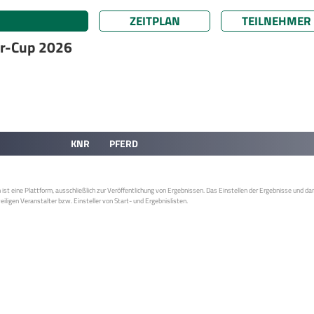
ZEITPLAN
TEILNEHMER
r-Cup 2026
KNR
PFERD
st eine Plattform, ausschließlich zur Veröffentlichung von Ergebnissen. Das Einstellen der Ergebnisse und da
weiligen Veranstalter bzw. Einsteller von Start- und Ergebnislisten.