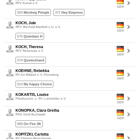
RFV Auetal e.V.
GER
503
Monbeg Pringle
372
Hey Empress
KOCH, Jule
RFV Wechold-Martfeld u.U. e.V.
GER
570
Quindato H
KOCH, Theresa
RFV Rinkerode e.V.
GER
574
Quvenzhané
KOEHNE, Rebekka
RV Am Bilsbek e.V.,Pinneberg
GER
510
My happy Choice
KOKARTIS, Louise
Pferdezucht- u. RV Luhmühlen e.V.
GER
KONOPKA, Clara Gretha
RSG Groß Buchwald
GER
689
On Fire SK
KOPITZKI, Carlotta
RV Elmlohe-Marschkamp