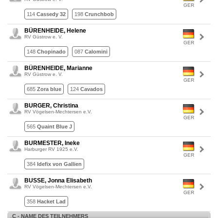
GER
114
Cassedy 32
198
Crunchbob
BÜRENHEIDE, Helene
RV Güstrow e. V.
GER
148
Chopinado
087
Calomini
BÜRENHEIDE, Marianne
RV Güstrow e. V.
GER
685
Zora blue
124
Cavados
BURGER, Christina
RV Vögelsen-Mechtersen e.V.
GER
565
Quaint Blue J
BURMESTER, Ineke
Harburger RV 1925 e.V.
GER
384
Idefix von Gallien
BUSSE, Jonna Elisabeth
RV Vögelsen-Mechtersen e.V.
GER
358
Hacket Lad
C - NAME DES TEILNEHMERS