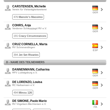
CARSTENSEN, Michelle
Verein für Vielseitigkeitsreiterei
GER
476
Manolo's Massimo
COHRS, Anja
Verdener Schleppjagd RV e.V.
GER
191
Crazy Circumstances
CRUZ CORNELLA, Marta
RV Schneverdingen
ESP
394
Jet Set Rivaries
D - NAME DES TEILNEHMERS
DANNENMANN, Catharina
RFV Ludwigsburg e.V.
GER
DE LORENZO, Louisa
RC Harbarnsen e.V.
GER
494
Minou 126
DE SIMONE, Paolo Mario
RV Vögelsen-Mechtersen e.V.
ITA