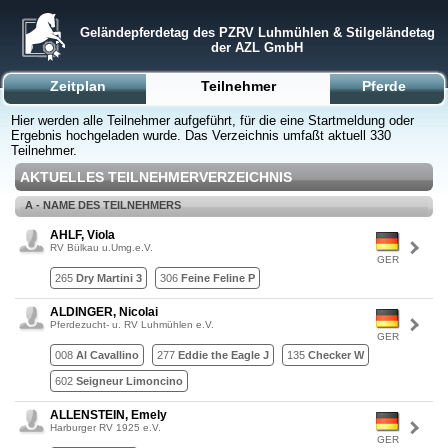
Geländepferdetag des PZRV Luhmühlen & Stilgeländetag
der AZL GmbH
Zeitplan
Teilnehmer
Pferde
Hier werden alle Teilnehmer aufgeführt, für die eine Startmeldung oder
Ergebnis hochgeladen wurde. Das Verzeichnis umfaßt aktuell 330
Teilnehmer.
AKTUELLES TEILNEHMERVERZEICHNIS
A - NAME DES TEILNEHMERS
AHLF, Viola
RV Bülkau u.Umg.e.V.
GER
265
Dry Martini 3
306
Feine Feline P
ALDINGER, Nicolai
Pferdezucht- u. RV Luhmühlen e.V.
GER
008
Al Cavallino
277
Eddie the Eagle J
135
Checker W
602
Seigneur Limoncino
ALLENSTEIN, Emely
Harburger RV 1925 e.V.
GER