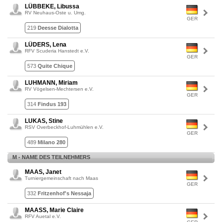
LÜBBEKE, Libussa
RV Neuhaus-Oste u. Umg.
GER
219
Deesse Dialotta
LÜDERS, Lena
RFV Scuderia Hanstedt e.V.
GER
573
Quite Chique
LUHMANN, Miriam
RV Vögelsen-Mechtersen e.V.
GER
314
Findus 193
LUKAS, Stine
RSV Overbeckhof-Luhmühlen e.V.
GER
489
Milano 280
M - NAME DES TEILNEHMERS
MAAS, Janet
Turniergemeinschaft nach Maas
GER
332
Fritzenhof's Nessaja
MAASS, Marie Claire
RFV Auetal e.V.