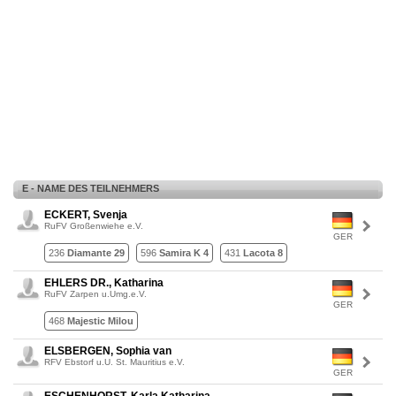
E - NAME DES TEILNEHMERS
ECKERT, Svenja
RuFV Großenwiehe e.V.
GER
236
Diamante 29
596
Samira K 4
431
Lacota 8
EHLERS DR., Katharina
RuFV Zarpen u.Umg.e.V.
GER
468
Majestic Milou
ELSBERGEN, Sophia van
RFV Ebstorf u.U. St. Mauritius e.V.
GER