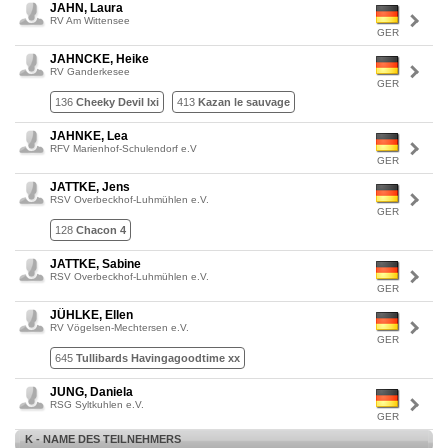
JAHN, Laura
RV Am Wittensee
GER
JAHNCKE, Heike
RV Ganderkesee
GER
136
Cheeky Devil Ixi
413
Kazan le sauvage
JAHNKE, Lea
RFV Marienhof-Schulendorf e.V
GER
JATTKE, Jens
RSV Overbeckhof-Luhmühlen e.V.
GER
128
Chacon 4
JATTKE, Sabine
RSV Overbeckhof-Luhmühlen e.V.
GER
JÜHLKE, Ellen
RV Vögelsen-Mechtersen e.V.
GER
645
Tullibards Havingagoodtime xx
JUNG, Daniela
RSG Syltkuhlen e.V.
GER
K - NAME DES TEILNEHMERS