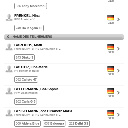
GER
636
Tony Maccaroni
FRENKEL, Nina
RFV Auetal e.V.
GER
248
Do it again 15
G - NAME DES TEILNEHMERS
GARLICHS, Matti
Pferdezucht- u. RV Luhmühlen e.V.
GER
243
Dinko 3
GAUTER, Lina-Marie
RV Reiterhof Rüter
GER
082
Calisto 47
GELLERMANN, Lea-Sophie
RFV Dachtmissen
GER
102
Carla G 3
GESSELMANN, Zoe Elisabeth Maria
Pferdezucht- u. RV Luhmühlen e.V.
GER
009
Aldera Blue
037
Balougra
221
Delhi GS