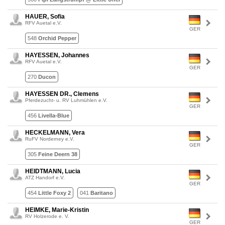
HAUER, Sofia
RFV Auetal e.V.
GER
548
Orchid Pepper
HAYESSEN, Johannes
RFV Auetal e.V.
GER
270
Ducon
HAYESSEN DR., Clemens
Pferdezucht- u. RV Luhmühlen e.V.
GER
456
Livella-Blue
HECKELMANN, Vera
RuFV Norderney e.V.
GER
305
Feine Deern 38
HEIDTMANN, Lucia
ATZ Handorf e.V.
GER
454
Little Foxy 2
041
Baritano
HEIMKE, Marie-Kristin
RV Holzerode e. V.
GER