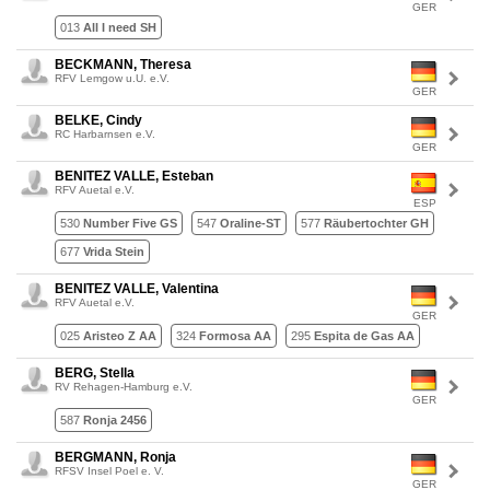
GER
013
All I need SH
BECKMANN, Theresa
RFV Lemgow u.U. e.V.
GER
BELKE, Cindy
RC Harbarnsen e.V.
GER
BENITEZ VALLE, Esteban
RFV Auetal e.V.
ESP
530
Number Five GS
547
Oraline-ST
577
Räubertochter GH
677
Vrida Stein
BENITEZ VALLE, Valentina
RFV Auetal e.V.
GER
025
Aristeo Z AA
324
Formosa AA
295
Espita de Gas AA
BERG, Stella
RV Rehagen-Hamburg e.V.
GER
587
Ronja 2456
BERGMANN, Ronja
RFSV Insel Poel e. V.
GER