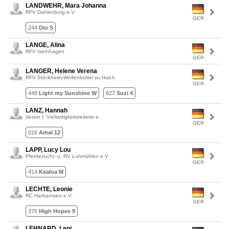
LANDWEHR, Mara Johanna
RFV Dahlenburg e.V.
GER
244
Dio S
LANGE, Alina
RFV Isernhagen
GER
LANGER, Helene Verena
RFV Stöckheim-Wolfenbüttel zu Halch
GER
448
Light my Sunshine W
627
Suzi 4
LANZ, Hannah
Verein f. Vielseitigkeitsreiterei e
GER
016
Amal 12
LAPP, Lucy Lou
Pferdezucht- u. RV Luhmühlen e.V.
GER
414
Kealoa M
LECHTE, Leonie
RC Harbarnsen e.V.
GER
376
High Hopes 9
LEHNARD, Leni