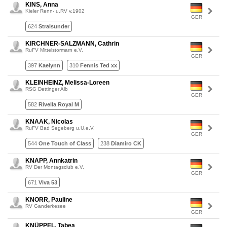
KINS, Anna
Kieler Renn- u.RV v.1902
GER
624
Stralsunder
KIRCHNER-SALZMANN, Cathrin
RuFV Mittelstormarn e.V.
GER
397
Kaelynn
310
Fennis Ted xx
KLEINHEINZ, Melissa-Loreen
RSG Dettinger Alb
GER
582
Rivella Royal M
KNAAK, Nicolas
RuFV Bad Segeberg u.U.e.V.
GER
544
One Touch of Class
238
Diamiro CK
KNAPP, Annkatrin
RV Der Montagsclub e.V.
GER
671
Viva 53
KNORR, Pauline
RV Ganderkesee
GER
KNÜPPEL, Tabea