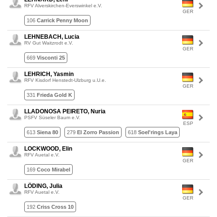
RFV Alverskirchen-Everswinkel e.V.
GER
106
Carrick Penny Moon
LEHNEBACH, Lucia
RV Gut Waitzrodt e.V.
GER
669
Visconti 25
LEHRICH, Yasmin
RFV Kisdorf Henstedt-Ulzburg u.U.e.
GER
331
Frieda Gold K
LLADONOSA PEIRETO, Nuria
PSFV Süseler Baum e.V.
ESP
613
Siena 80
279
El Zorro Passion
618
Soel'rings Laya
LOCKWOOD, Elin
RFV Auetal e.V.
GER
169
Coco Mirabel
LÖDING, Julia
RFV Auetal e.V.
GER
192
Criss Cross 10