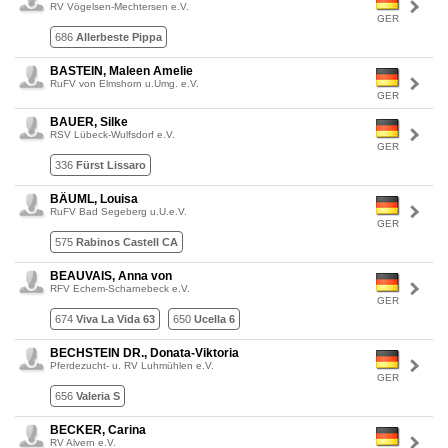
RV Vögelsen-Mechtersen e.V.
GER
686
Allerbeste Pippa
BASTEIN, Maleen Amelie
RuFV von Elmshorn u.Umg. e.V.
GER
BAUER, Silke
RSV Lübeck-Wulfsdorf e.V.
GER
336
Fürst Lissaro
BÄUML, Louisa
RuFV Bad Segeberg u.U.e.V.
GER
575
Rabinos Castell CA
BEAUVAIS, Anna von
RFV Echem-Scharnebeck e.V.
GER
674
Viva La Vida 63
650
Ucella 6
BECHSTEIN DR., Donata-Viktoria
Pferdezucht- u. RV Luhmühlen e.V.
GER
656
Valeria S
BECKER, Carina
RV Alvern e.V.