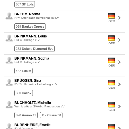
607
SF Lola
BREHM, Norma
RFV Offenbach-Rumpenheim e.V.
GER
039
Banksy Xpress
BRINKMANN, Louis
RuFC Dinklage e.V.
GER
273
Duke's Diamond Eye
BRINKMANN, Sophia
RuFC Dinklage e.V.
GER
462
Luc M
BRÜGGER, Sina
RV St. Hubertus Ascheberg e. V.
GER
360
Hallox
BUCHHOLTZ, Michelle
Wernigeröder SV/Abt. Pferdesport eV
GER
020
Amino 19
112
Casira 30
BÜRENHEIDE, Emelie
RV Güstrow e. V.