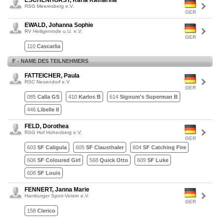
ESCHENHORST, Karla Katharina
RSG Meeresberg e.V.
GER
EWALD, Johanna Sophie
RV Heiligenrode u.U. e.V.
GER
110
Cascarlia
F - NAME DES TEILNEHMERS
FATTEICHER, Paula
RSC Neuendorf e.V.
GER
085
Calla GS
410
Karlos B
614
Signum's Superman B
446
Libelle II
FELD, Dorothea
RSG Hof Hohenberg e.V.
GER
603
SF Caligula
605
SF Clausthaler
604
SF Catching Fire
606
SF Coloured Girl
568
Quick Otto
609
SF Luke
608
SF Louis
FENNERT, Janna Marie
Hamburger Sport-Verein e.V.
GER
158
Clerico