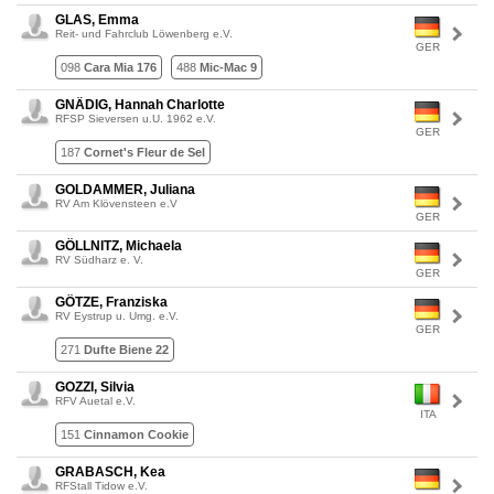
GLAS, Emma
Reit- und Fahrclub Löwenberg e.V.
GER
098
Cara Mia 176
488
Mic-Mac 9
GNÄDIG, Hannah Charlotte
RFSP Sieversen u.U. 1962 e.V.
GER
187
Cornet's Fleur de Sel
GOLDAMMER, Juliana
RV Am Klövensteen e.V
GER
GÖLLNITZ, Michaela
RV Südharz e. V.
GER
GÖTZE, Franziska
RV Eystrup u. Umg. e.V.
GER
271
Dufte Biene 22
GOZZI, Silvia
RFV Auetal e.V.
ITA
151
Cinnamon Cookie
GRABASCH, Kea
RFStall Tidow e.V.