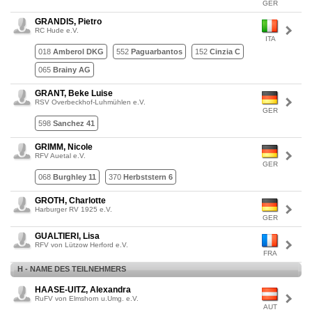
GER
GRANDIS, Pietro
RC Hude e.V.
ITA
018
Amberol DKG
552
Paguarbantos
152
Cinzia C
065
Brainy AG
GRANT, Beke Luise
RSV Overbeckhof-Luhmühlen e.V.
GER
598
Sanchez 41
GRIMM, Nicole
RFV Auetal e.V.
GER
068
Burghley 11
370
Herbststern 6
GROTH, Charlotte
Harburger RV 1925 e.V.
GER
GUALTIERI, Lisa
RFV von Lützow Herford e.V.
FRA
H - NAME DES TEILNEHMERS
HAASE-UITZ, Alexandra
RuFV von Elmshorn u.Umg. e.V.
AUT