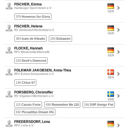
FISCHER, Emma
Hamburger Sport-Verein e.V.
GER
379
Homerun for Glory
FISCHER, Helene
RV Zehlendorf-Recknitztal e.V.
GER
383
Icare de Kibado
250
Dobawen
FLOCKE, Hannah
RFV Westercelle/Altencelle
GER
226
Devil's Diamond
FOLKMAR JAKOBSEN, Anna-Thea
RFV Echem-Scharnebeck e.V.
DEN
146
Chloe 57
FORSBERG, Christoffer
RV Vögelsen-Mechtersen e.V.
SWE
115
Cassio Forte
690
Remember Me 115
266
DSP Amigo Fiel
692
Piccadillys Dream HG
FREDERSDORF, Lena
RFV Lucie e.V.