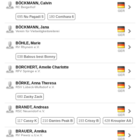
BÖCKMANN, Calvin
RC Bergerhof
GER
695
Nu Pagadi 5
180
Conthara 6
BÖCKMANN, Jana
Verein für Vielseitigkeitsreiterei
GER
BÖHLE, Marie
RV Rhynern e.V.
GER
038
Balous best Bonny
BORCHERT, Amelie Charlotte
RFV Springe e.V.
GER
BÖRKE, Anna Theresa
RSV Lübeck-Wulfsdorf e.V.
GER
680
Zacky Zack
BRANDT, Andreas
RSC Neuendorf e.V.
GER
117
Cassy K
210
Dantes Peak B
193
Crissy B
428
Kroupier AA
BRAUER, Annika
RV Preetz u.U.e.V.
GER