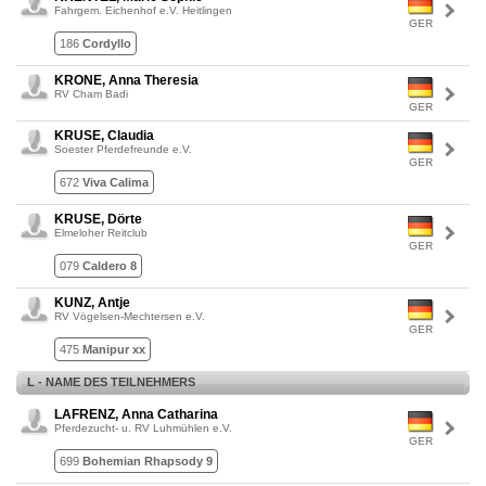
Fahrgem. Eichenhof e.V. Heitlingen
GER
186
Cordyllo
KRONE, Anna Theresia
RV Cham Badi
GER
KRUSE, Claudia
Soester Pferdefreunde e.V.
GER
672
Viva Calima
KRUSE, Dörte
Elmeloher Reitclub
GER
079
Caldero 8
KUNZ, Antje
RV Vögelsen-Mechtersen e.V.
GER
475
Manipur xx
L - NAME DES TEILNEHMERS
LAFRENZ, Anna Catharina
Pferdezucht- u. RV Luhmühlen e.V.
GER
699
Bohemian Rhapsody 9