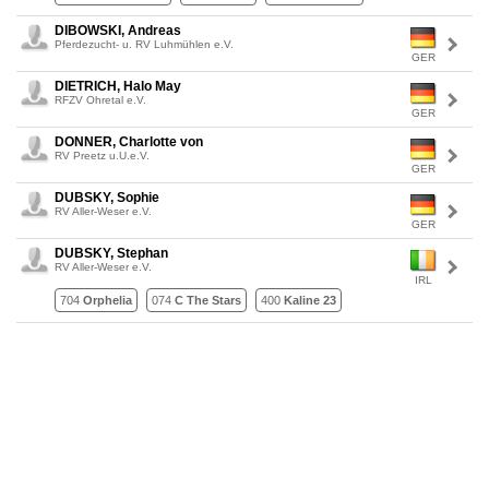
DIBOWSKI, Andreas
Pferdezucht- u. RV Luhmühlen e.V.
GER
DIETRICH, Halo May
RFZV Ohretal e.V.
GER
DONNER, Charlotte von
RV Preetz u.U.e.V.
GER
DUBSKY, Sophie
RV Aller-Weser e.V.
GER
DUBSKY, Stephan
RV Aller-Weser e.V.
IRL
704
Orphelia
074
C The Stars
400
Kaline 23