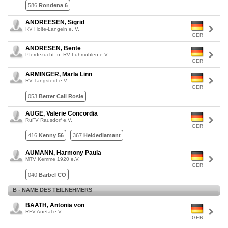
586
Rondena 6
ANDREESEN, Sigrid
RV Holte-Langeln e. V.
GER
ANDRESEN, Bente
Pferdezucht- u. RV Luhmühlen e.V.
GER
ARMINGER, Marla Linn
RV Tangstedt e.V.
GER
053
Better Call Rosie
AUGE, Valerie Concordia
RuFV Rausdorf e.V.
GER
416
Kenny 56
367
Heidediamant
AUMANN, Harmony Paula
MTV Kemme 1920 e.V.
GER
040
Bärbel CO
B - NAME DES TEILNEHMERS
BAATH, Antonia von
RFV Auetal e.V.
GER