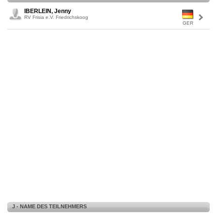
IBERLEIN, Jenny
RV Frisia e.V. Friedrichskoog
GER
J - NAME DES TEILNEHMERS