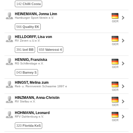
142
Chilli Costa
HEINEMANN, Jonna Linn
Hamburger Sport-Verein e.V.
GER
566
Quality EK
HELLDORFF, Lisa von
RV Zeven u.U.e.V.
GER
391
Izel BB
658
Valerossi 4
HENNIG, Franziska
RG Schillerslage e.V.
GER
043
Barney S
HINGST, Melina zum
Reit- u. Rennverein Schwarme 1897 e
GER
HINZMANN, Anna-Christin
RV Stellau e.V.
GER
HOHMANN, Leonard
RFV Dahlenburg e.V.
GER
320
Florida KeS