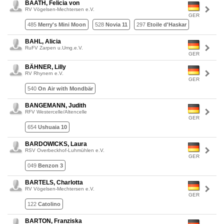
BAATH, Felicia von
RV Vögelsen-Mechtersen e.V.
GER
485
Merry's Mini Moon
528
Novia 11
297
Etoile d'Haskar
BAHL, Alicia
RuFV Zarpen u.Umg.e.V.
GER
BÄHNER, Lilly
RV Rhynern e.V.
GER
540
On Air with Mondbär
BANGEMANN, Judith
RFV Westercelle/Altencelle
GER
654
Ushuaia 10
BARDOWICKS, Laura
RSV Overbeckhof-Luhmühlen e.V.
GER
049
Benzon 3
BARTELS, Charlotta
RV Vögelsen-Mechtersen e.V.
GER
122
Catolino
BARTON, Franziska