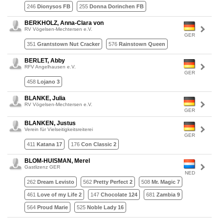
246
Dionysos FB
255
Donna Dorinchen FB
BERKHOLZ, Anna-Clara von
RV Vögelsen-Mechtersen e.V.
GER
351
Grantstown Nut Cracker
576
Rainstown Queen
BERLET, Abby
RFV Angelhausen e.V.
GER
458
Lojano 3
BLANKE, Julia
RV Vögelsen-Mechtersen e.V.
GER
BLANKEN, Justus
Verein für Vielseitigkeitsreiterei
GER
411
Katana 17
176
Con Classic 2
BLOM-HUISMAN, Merel
Gastlizenz GER
NED
262
Dream Levisto
562
Pretty Perfect 2
508
Mr. Magic 7
461
Love of my Life 2
147
Chocolate 124
681
Zambia 9
564
Proud Marie
525
Noble Lady 16