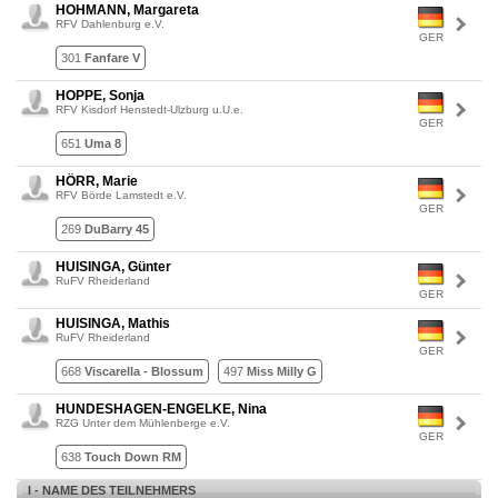
HOHMANN, Margareta
RFV Dahlenburg e.V.
GER
301
Fanfare V
HOPPE, Sonja
RFV Kisdorf Henstedt-Ulzburg u.U.e.
GER
651
Uma 8
HÖRR, Marie
RFV Börde Lamstedt e.V.
GER
269
DuBarry 45
HUISINGA, Günter
RuFV Rheiderland
GER
HUISINGA, Mathis
RuFV Rheiderland
GER
668
Viscarella - Blossum
497
Miss Milly G
HUNDESHAGEN-ENGELKE, Nina
RZG Unter dem Mühlenberge e.V.
GER
638
Touch Down RM
I - NAME DES TEILNEHMERS