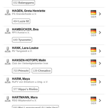
032
Balanggarra
HAGEN, Greta Henriette
PS Granderheide e.V.
GER
464
Luzie 92
HAMBÜCKER, Bea
RFV Auetal e.V.
GER
649
Tysonette
HANK, Lara-Louise
RV Tangstedt e.V.
GER
HANSEN-HOTOPP, Malin
Club der Vielseitigkeitsreiter Inse
GER
703
Prinschi
139
Chesalico
HARM, Maya
RuFV von Elmshorn u.Umg. e.V.
GER
377
Hippo's Rivièra
HARTMANN, Mara
RSG Wöpkendorf e.V.
GER
560
Pipi Langstrumpf @ Little Uncl