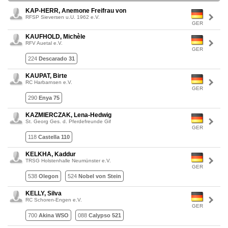
KAP-HERR, Anemone Freifrau von
RFSP Sieversen u.U. 1962 e.V.
GER
KAUFHOLD, Michèle
RFV Auetal e.V.
GER
224
Descarado 31
KAUPAT, Birte
RC Harbarnsen e.V.
GER
290
Enya 75
KAZMIERCZAK, Lena-Hedwig
St. Georg Ges. d. Pferdefreunde Gif
GER
118
Castella 110
KELKHA, Kaddur
TRSG Holstenhalle Neumünster e.V.
GER
538
Olegon
524
Nobel von Stein
KELLY, Silva
RC Schoren-Engen e.V.
GER
700
Akina WSO
088
Calypso 521