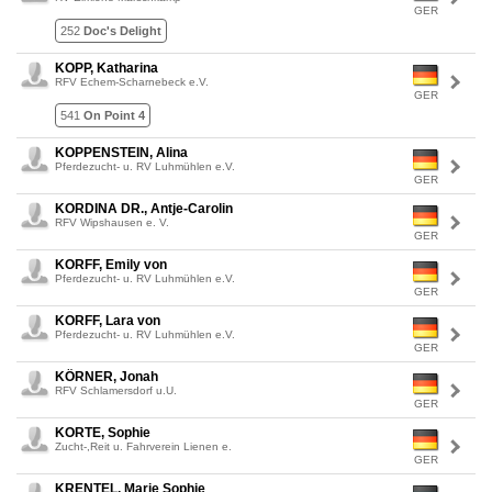
GER
252
Doc's Delight
KOPP, Katharina
RFV Echem-Scharnebeck e.V.
GER
541
On Point 4
KOPPENSTEIN, Alina
Pferdezucht- u. RV Luhmühlen e.V.
GER
KORDINA DR., Antje-Carolin
RFV Wipshausen e. V.
GER
KORFF, Emily von
Pferdezucht- u. RV Luhmühlen e.V.
GER
KORFF, Lara von
Pferdezucht- u. RV Luhmühlen e.V.
GER
KÖRNER, Jonah
RFV Schlamersdorf u.U.
GER
KORTE, Sophie
Zucht-,Reit u. Fahrverein Lienen e.
GER
KRENTEL, Marie Sophie