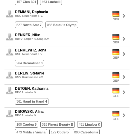
157
Cleo 301
463
Luchelli
DEMIANI, Raphaela
RSC Neuendorf e.V.
GER
527
North Star 7
036
Balou's Olymp
DENKER, Nike
RuFV Zarpen u.Umg.e.V.
GER
DENKEWITZ, Jona
RSC Neuendorf e.V.
GER
264
Dreamliner 8
DERLIN, Stefanie
RSV Krummesse eV
GER
DETGEN, Katharina
RFV Auetal e.V.
GER
361
Hand in Hand 4
DIBOWSKI, Alina
RFV Auetal e.V.
GER
100
Cardea 5
315
Finest Beauty B
451
Linalou K
473
MaMa's Vaiana
172
Codero
090
Calzedonia