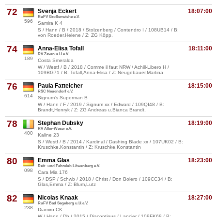
72
Svenja Eckert
18:07:00
RuFV Großenwiehe e.V.
596
Samira K 4
S / Hann / B / 2018 / Stolzenberg / Contendro I / 108UB14 / B:
von Roeder,Helene / Z: ZG Köpp,
74
Anna-Elisa Tofall
18:11:00
RV Zeven u.U.e.V.
189
Costa Smeralda
W / Westf / B / 2018 / Comme il faut NRW / Achill-Libero H /
109BG71 / B: Tofall,Anna-Elisa / Z: Neugebauer,Martina
76
Paula Fatteicher
18:15:00
RSC Neuendorf e.V.
614
Signum's Superman B
W / Hann / F / 2019 / Signum xx / Edward / 109QI48 / B:
Brandt,Henryk / Z: ZG Andreas u.Bianca Brandt,
78
Stephan Dubsky
18:19:00
RV Aller-Weser e.V.
400
Kaline 23
S / Westf / B / 2014 / Kardinal / Dashing Blade xx / 107UK02 / B:
Kruschke,Konstantin / Z: Kruschke,Konstantin
80
Emma Glas
18:23:00
Reit- und Fahrclub Löwenberg e.V.
098
Cara Mia 176
S / DSP / Schwb / 2018 / Christ / Don Bolero / 109CC34 / B:
Glas,Emma / Z: Blum,Lutz
82
Nicolas Knaak
18:27:00
RuFV Bad Segeberg u.U.e.V.
238
Diamiro CK
W / Hann / Db / 2015 / Diacontinus / Lancier / 109FK68 / B: