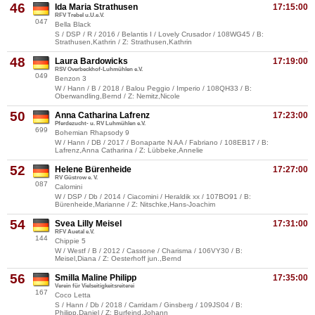
46
Ida Maria Strathusen
17:15:00
RFV Trebel u.U.e.V.
047
Bella Black
S / DSP / R / 2016 / Belantis I / Lovely Crusador / 108WG45 / B:
Strathusen,Kathrin / Z: Strathusen,Kathrin
48
Laura Bardowicks
17:19:00
RSV Overbeckhof-Luhmühlen e.V.
049
Benzon 3
W / Hann / B / 2018 / Balou Peggio / Imperio / 108QH33 / B:
Oberwandling,Bernd / Z: Nemitz,Nicole
50
Anna Catharina Lafrenz
17:23:00
Pferdezucht- u. RV Luhmühlen e.V.
699
Bohemian Rhapsody 9
W / Hann / DB / 2017 / Bonaparte N AA / Fabriano / 108EB17 / B:
Lafrenz,Anna Catharina / Z: Lübbeke,Annelie
52
Helene Bürenheide
17:27:00
RV Güstrow e. V.
087
Calomini
W / DSP / Db / 2014 / Ciacomini / Heraldik xx / 107BO91 / B:
Bürenheide,Marianne / Z: Nitschke,Hans-Joachim
54
Svea Lilly Meisel
17:31:00
RFV Auetal e.V.
144
Chippie 5
W / Westf / B / 2012 / Cassone / Charisma / 106VY30 / B:
Meisel,Diana / Z: Oesterhoff jun.,Bernd
56
Smilla Maline Philipp
17:35:00
Verein für Vielseitigkeitsreiterei
167
Coco Letta
S / Hann / Db / 2018 / Carridam / Ginsberg / 109JS04 / B:
Philipp,Daniel / Z: Burfeind,Johann