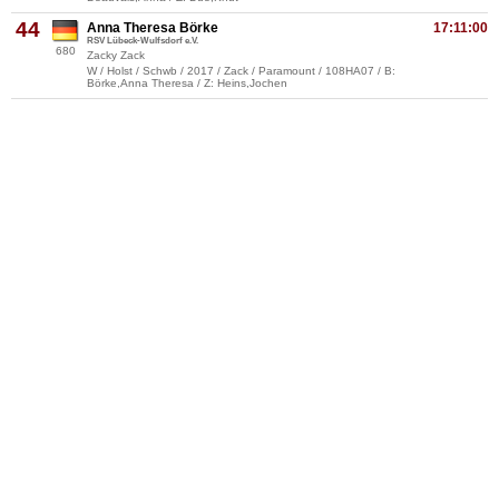
44
Anna Theresa Börke
17:11:00
RSV Lübeck-Wulfsdorf e.V.
680
Zacky Zack
W / Holst / Schwb / 2017 / Zack / Paramount / 108HA07 / B:
Börke,Anna Theresa / Z: Heins,Jochen