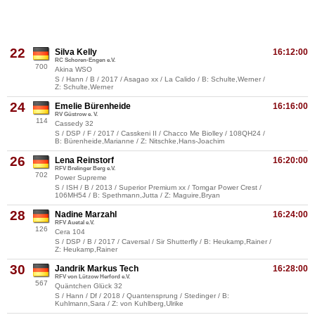
22
Silva Kelly
16:12:00
RC Schoren-Engen e.V.
700
Akina WSO
S / Hann / B / 2017 / Asagao xx / La Calido / B: Schulte,Werner /
Z: Schulte,Werner
24
Emelie Bürenheide
16:16:00
RV Güstrow e. V.
114
Cassedy 32
S / DSP / F / 2017 / Casskeni II / Chacco Me Biolley / 108QH24 /
B: Bürenheide,Marianne / Z: Nitschke,Hans-Joachim
26
Lena Reinstorf
16:20:00
RFV Brelinger Berg e.V.
702
Power Supreme
S / ISH / B / 2013 / Superior Premium xx / Tomgar Power Crest /
106MH54 / B: Spethmann,Jutta / Z: Maguire,Bryan
28
Nadine Marzahl
16:24:00
RFV Auetal e.V.
126
Cera 104
S / DSP / B / 2017 / Caversal / Sir Shutterfly / B: Heukamp,Rainer /
Z: Heukamp,Rainer
30
Jandrik Markus Tech
16:28:00
RFV von Lützow Herford e.V.
567
Quäntchen Glück 32
S / Hann / Df / 2018 / Quantensprung / Stedinger / B:
Kuhlmann,Sara / Z: von Kuhlberg,Ulrike