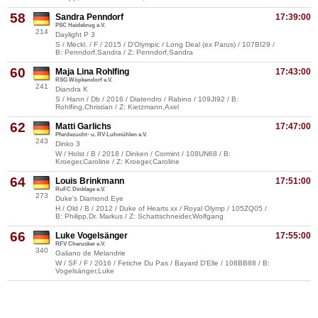
58
Sandra Penndorf
17:39:00
PSC Heidekrug e.V.
214
Daylight P 3
S / Meckl. / F / 2015 / D'Olympic / Long Deal (ex Parus) / 107BI29 /
B: Penndorf,Sandra / Z: Penndorf,Sandra
60
Maja Lina Rohlfing
17:43:00
RSG Wöpkendorf e.V.
241
Diandra K
S / Hann / Db / 2016 / Diatendro / Rabino / 109JI92 / B:
Rohlfing,Christian / Z: Kietzmann,Axel
62
Matti Garlichs
17:47:00
Pferdezucht- u. RV Luhmühlen e.V.
243
Dinko 3
W / Holst / B / 2018 / Dinken / Cormint / 108UN68 / B:
Kroeger,Caroline / Z: Kroeger,Caroline
64
Louis Brinkmann
17:51:00
RuFC Dinklage e.V.
273
Duke's Diamond Eye
H / Old / B / 2012 / Duke of Hearts xx / Royal Olymp / 105ZQ05 /
B: Philipp,Dr. Markus / Z: Schattschneider,Wolfgang
66
Luke Vogelsänger
17:55:00
RFV Cherusker e.V.
340
Galiano de Melandrie
W / SF / F / 2016 / Fetiche Du Pas / Bayard D'Elle / 108BB88 / B:
Vogelsänger,Luke