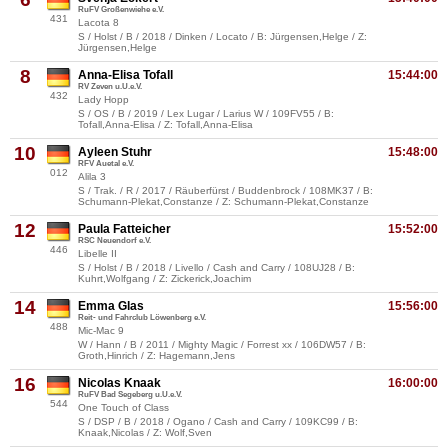
RuFV Großenwiehe e.V.
431
Lacota 8
S / Holst / B / 2018 / Dinken / Locato / B: Jürgensen,Helge / Z:
Jürgensen,Helge
8
Anna-Elisa Tofall
15:44:00
RV Zeven u.U.e.V.
432
Lady Hopp
S / OS / B / 2019 / Lex Lugar / Larius W / 109FV55 / B:
Tofall,Anna-Elisa / Z: Tofall,Anna-Elisa
10
Ayleen Stuhr
15:48:00
RFV Auetal e.V.
012
Alila 3
S / Trak. / R / 2017 / Räuberfürst / Buddenbrock / 108MK37 / B:
Schumann-Plekat,Constanze / Z: Schumann-Plekat,Constanze
12
Paula Fatteicher
15:52:00
RSC Neuendorf e.V.
446
Libelle II
S / Holst / B / 2018 / Livello / Cash and Carry / 108UJ28 / B:
Kuhrt,Wolfgang / Z: Zickerick,Joachim
14
Emma Glas
15:56:00
Reit- und Fahrclub Löwenberg e.V.
488
Mic-Mac 9
W / Hann / B / 2011 / Mighty Magic / Forrest xx / 106DW57 / B:
Groth,Hinrich / Z: Hagemann,Jens
16
Nicolas Knaak
16:00:00
RuFV Bad Segeberg u.U.e.V.
544
One Touch of Class
S / DSP / B / 2018 / Ogano / Cash and Carry / 109KC99 / B:
Knaak,Nicolas / Z: Wolf,Sven