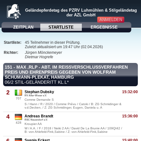
Geländepferdetag des PZRV Luhmühlen & Stilgeländetag
der AZL GmbH
ANMELDEN
ZEITPLAN
STARTLISTE
ERGEBNISSE
Startliste:
45 Teilnehmer in dieser Prüfung.
Zuletzt aktualisiert um 19:47 Uhr (02.04.2026)
Richter:
Jürgen Mönckemeyer
Dietmar Hogrefe
151 - MAX .RLP - ABT. IM REISSVERSCHLUSSVERFAHREN
PREIS UND EHRENPREIS GEGEBEN VON WOLFRAM
SCHUMANN-PLEKAT, HAMBURG
06/2 STIL-GELÄNDERITT KL.L*
2
Stephan Dubsky
15:32:00
RV Aller-Weser e.V.
707
Comme Demande S
S / Hann / R / 2020 / Comme Prévu / Catoki / B: ZG Schmidinger &
v.d.Decken, / Z: ZG Schmidinger, Eugen, Daniela u. A
4
Andreas Brandt
15:36:00
RSC Neuendorf e.V.
428
Kroupier AA
W / A.A. / F / 2018 / Neiki 2 AA / David De La Brunie AA / 109QI42 /
B: von Ahlefeld-Fink,Sabine / Z: von Ahlefeld-Fink,Sabine
6
Svenja Eckert
15:40:00