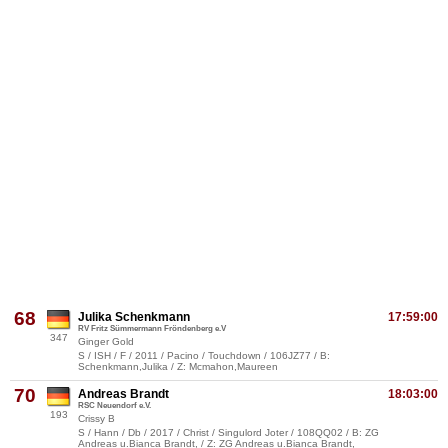
68
Julika Schenkmann
17:59:00
RV Fritz Sümmermann Fröndenberg e.V
347
Ginger Gold
S / ISH / F / 2011 / Pacino / Touchdown / 106JZ77 / B:
Schenkmann,Julika / Z: Mcmahon,Maureen
70
Andreas Brandt
18:03:00
RSC Neuendorf e.V.
193
Crissy B
S / Hann / Db / 2017 / Christ / Singulord Joter / 108QQ02 / B: ZG
Andreas u.Bianca Brandt, / Z: ZG Andreas u.Bianca Brandt,