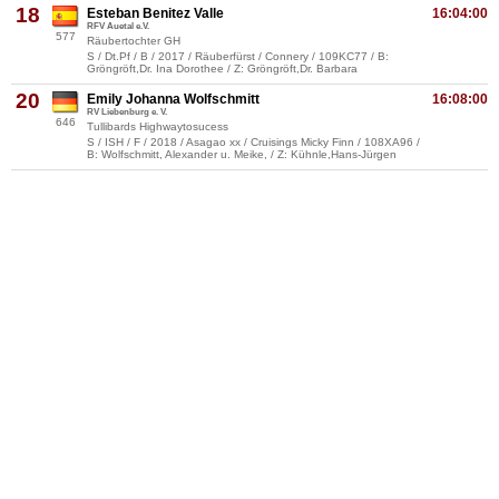
18
Esteban Benitez Valle
16:04:00
RFV Auetal e.V.
577
Räubertochter GH
S / Dt.Pf / B / 2017 / Räuberfürst / Connery / 109KC77 / B:
Gröngröft,Dr. Ina Dorothee / Z: Gröngröft,Dr. Barbara
20
Emily Johanna Wolfschmitt
16:08:00
RV Liebenburg e. V.
646
Tullibards Highwaytosucess
S / ISH / F / 2018 / Asagao xx / Cruisings Micky Finn / 108XA96 /
B: Wolfschmitt, Alexander u. Meike, / Z: Kühnle,Hans-Jürgen