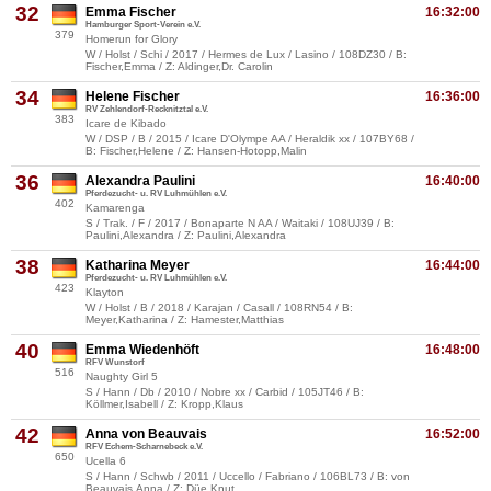
32
Emma Fischer
16:32:00
Hamburger Sport-Verein e.V.
379
Homerun for Glory
W / Holst / Schi / 2017 / Hermes de Lux / Lasino / 108DZ30 / B:
Fischer,Emma / Z: Aldinger,Dr. Carolin
34
Helene Fischer
16:36:00
RV Zehlendorf-Recknitztal e.V.
383
Icare de Kibado
W / DSP / B / 2015 / Icare D'Olympe AA / Heraldik xx / 107BY68 /
B: Fischer,Helene / Z: Hansen-Hotopp,Malin
36
Alexandra Paulini
16:40:00
Pferdezucht- u. RV Luhmühlen e.V.
402
Kamarenga
S / Trak. / F / 2017 / Bonaparte N AA / Waitaki / 108UJ39 / B:
Paulini,Alexandra / Z: Paulini,Alexandra
38
Katharina Meyer
16:44:00
Pferdezucht- u. RV Luhmühlen e.V.
423
Klayton
W / Holst / B / 2018 / Karajan / Casall / 108RN54 / B:
Meyer,Katharina / Z: Hamester,Matthias
40
Emma Wiedenhöft
16:48:00
RFV Wunstorf
516
Naughty Girl 5
S / Hann / Db / 2010 / Nobre xx / Carbid / 105JT46 / B:
Köllmer,Isabell / Z: Kropp,Klaus
42
Anna von Beauvais
16:52:00
RFV Echem-Scharnebeck e.V.
650
Ucella 6
S / Hann / Schwb / 2011 / Uccello / Fabriano / 106BL73 / B: von
Beauvais,Anna / Z: Düe,Knut