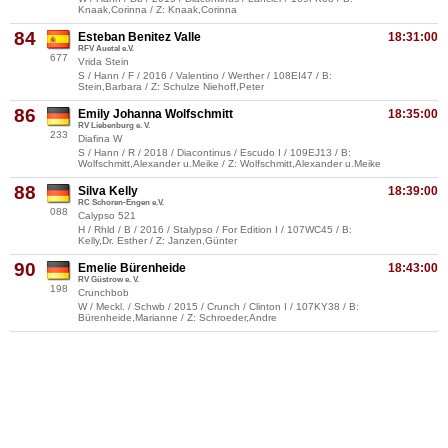
Knaak,Corinna / Z: Knaak,Corinna
84
Esteban Benitez Valle
18:31:00
RFV Auetal e.V.
677
Vrida Stein
S / Hann / F / 2016 / Valentino / Werther / 108EI47 / B:
Stein,Barbara / Z: Schulze Niehoff,Peter
86
Emily Johanna Wolfschmitt
18:35:00
RV Liebenburg e. V.
233
Diafina W
S / Hann / R / 2018 / Diacontinus / Escudo I / 109EJ13 / B:
Wolfschmitt,Alexander u.Meike / Z: Wolfschmitt,Alexander u.Meike
88
Silva Kelly
18:39:00
RC Schoren-Engen e.V.
088
Calypso 521
H / Rhld / B / 2016 / Stalypso / For Edition I / 107WC45 / B:
Kelly,Dr. Esther / Z: Janzen,Günter
90
Emelie Bürenheide
18:43:00
RV Güstrow e. V.
198
Crunchbob
W / Meckl. / Schwb / 2015 / Crunch / Clinton I / 107KY38 / B:
Bürenheide,Marianne / Z: Schroeder,Andre