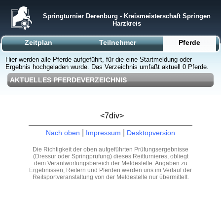
Springturnier Derenburg - Kreismeisterschaft Springen
Harzkreis
Zeitplan
Teilnehmer
Pferde
Hier werden alle Pferde aufgeführt, für die eine Startmeldung oder
Ergebnis hochgeladen wurde. Das Verzeichnis umfaßt aktuell 0 Pferde.
AKTUELLES PFERDEVERZEICHNIS
<7div>
|
|
Nach oben
Impressum
Desktopversion
Die Richtigkeit der oben aufgeführten Prüfungsergebnisse
(Dressur oder Springprüfung) dieses Reitturnieres, obliegt
dem Verantwortungsbereich der Meldestelle. Angaben zu
Ergebnissen, Reitern und Pferden werden uns im Verlauf der
Reitsportveranstaltung von der Meldestelle nur übermittelt.