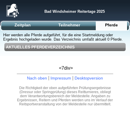
Bad Windsheimer Reitertage 2025
Zeitplan
Teilnehmer
Pferde
Hier werden alle Pferde aufgeführt, für die eine Startmeldung oder
Ergebnis hochgeladen wurde. Das Verzeichnis umfaßt aktuell 0 Pferde.
AKTUELLES PFERDEVERZEICHNIS
<7div>
|
|
Nach oben
Impressum
Desktopversion
Die Richtigkeit der oben aufgeführten Prüfungsergebnisse
(Dressur oder Springprüfung) dieses Reitturnieres, obliegt
dem Verantwortungsbereich der Meldestelle. Angaben zu
Ergebnissen, Reitern und Pferden werden uns im Verlauf der
Reitsportveranstaltung von der Meldestelle nur übermittelt.