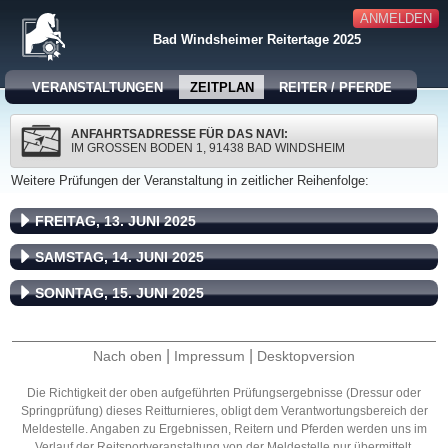
ANMELDEN
Bad Windsheimer Reitertage 2025
VERANSTALTUNGEN
ZEITPLAN
REITER / PFERDE
ANFAHRTSADRESSE FÜR DAS NAVI:
IM GROSSEN BODEN 1, 91438 BAD WINDSHEIM
Weitere Prüfungen der Veranstaltung in zeitlicher Reihenfolge:
FREITAG, 13. JUNI 2025
SAMSTAG, 14. JUNI 2025
SONNTAG, 15. JUNI 2025
|
|
Nach oben
Impressum
Desktopversion
Die Richtigkeit der oben aufgeführten Prüfungsergebnisse (Dressur oder
Springprüfung) dieses Reitturnieres, obligt dem Verantwortungsbereich der
Meldestelle. Angaben zu Ergebnissen, Reitern und Pferden werden uns im
Verlauf der Reitsportveranstaltung von der Meldestelle nur übermittelt.