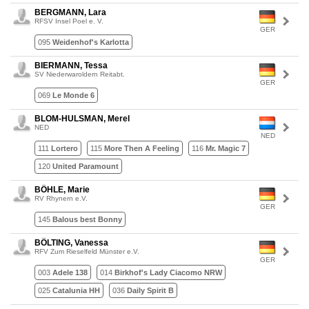
BERGMANN, Lara
RFSV Insel Poel e. V.
GER
095
Weidenhof's Karlotta
BIERMANN, Tessa
SV Niederwaroldern Reitabt.
GER
069
Le Monde 6
BLOM-HULSMAN, Merel
NED
NED
111
Lortero
115
More Then A Feeling
116
Mr. Magic 7
120
United Paramount
BÖHLE, Marie
RV Rhynern e.V.
GER
145
Balous best Bonny
BÖLTING, Vanessa
RFV Zum Rieselfeld Münster e.V.
GER
003
Adele 138
014
Birkhof's Lady Ciacomo NRW
025
Catalunia HH
036
Daily Spirit B