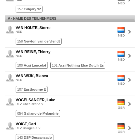
NED
157
Calgary 92
V - NAME DES TEILNEHMERS
VAN HOUTE, Sterre
NED
NED
158
Newton van de Vrendt
VAN REINE, Thierry
NED
NED
100
Acsi Lancelot
101
Acsi Nothing Else Dutch Es
VAN WIJK, Bianca
NED
NED
107
Eastbourne E
VOGELSÄNGER, Luke
RFV Cherusker e.V.
GER
054
Galiano de Melandrie
VOIGT, Carl
RFV Usingen e.V.
GER
143
DSP Descansado