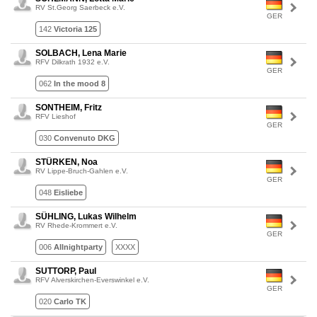
RV St.Georg Saerbeck e.V.
GER
142
Victoria 125
SOLBACH, Lena Marie
RFV Dilkrath 1932 e.V.
GER
062
In the mood 8
SONTHEIM, Fritz
RFV Lieshof
GER
030
Convenuto DKG
STÜRKEN, Noa
RV Lippe-Bruch-Gahlen e.V.
GER
048
Eisliebe
SÜHLING, Lukas Wilhelm
RV Rhede-Krommert e.V.
GER
006
Allnightparty
XXXX
SUTTORP, Paul
RFV Alverskirchen-Everswinkel e.V.
GER
020
Carlo TK