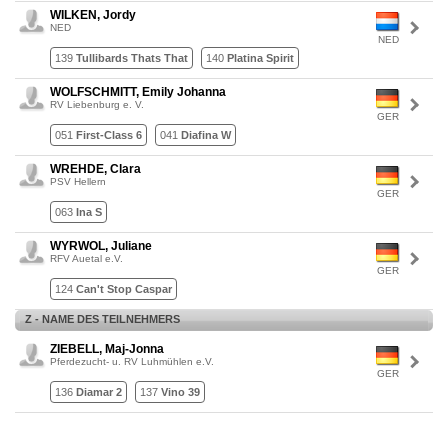
WILKEN, Jordy
NED
NED
139
Tullibards Thats That
140
Platina Spirit
WOLFSCHMITT, Emily Johanna
RV Liebenburg e. V.
GER
051
First-Class 6
041
Diafina W
WREHDE, Clara
PSV Hellern
GER
063
Ina S
WYRWOL, Juliane
RFV Auetal e.V.
GER
124
Can't Stop Caspar
Z - NAME DES TEILNEHMERS
ZIEBELL, Maj-Jonna
Pferdezucht- u. RV Luhmühlen e.V.
GER
136
Diamar 2
137
Vino 39