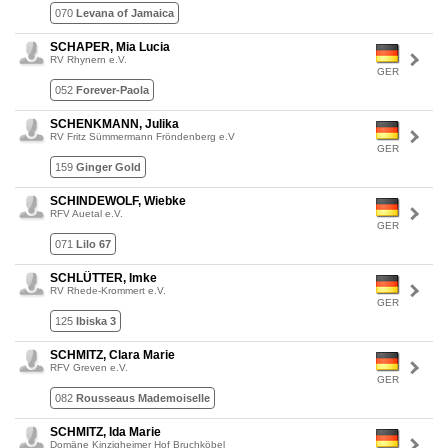
070
Levana of Jamaica
SCHAPER, Mia Lucia
RV Rhynern e.V.
GER
052
Forever-Paola
SCHENKMANN, Julika
RV Fritz Sümmermann Fröndenberg e.V
GER
159
Ginger Gold
SCHINDEWOLF, Wiebke
RFV Auetal e.V.
GER
071
Lilo 67
SCHLÜTTER, Imke
RV Rhede-Krommert e.V.
GER
125
Ibiska 3
SCHMITZ, Clara Marie
RFV Greven e.V.
GER
082
Rousseaus Mademoiselle
SCHMITZ, Ida Marie
Domäne Kinzigheimer Hof Bruchköbel