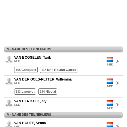
V - NAME DES TEILNEHMERS
VAN BOGGELEN, Tarik
NED
NED
105
Conquest
113
Mhs Roland Garros
VAN DER GOES-PETTER, Willemina
NED
NED
133
Lancelot
134
Nicolai
VAN DER KOLK, Ivy
NED
NED
V - NAME DES TEILNEHMERS
VAN HOUTE, Senna
NED