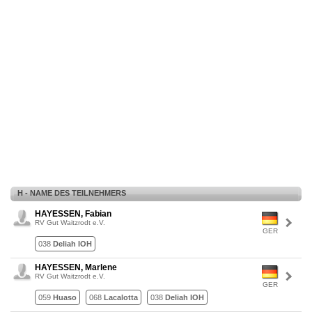
H - NAME DES TEILNEHMERS
HAYESSEN, Fabian
RV Gut Waitzrodt e.V.
GER
038
Deliah IOH
HAYESSEN, Marlene
RV Gut Waitzrodt e.V.
GER
059
Huaso
068
Lacalotta
038
Deliah IOH