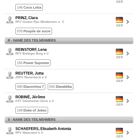
GER
146
Coco Letta
PRINZ, Clara
RFV Gustav Rau Westbevern e. V.
GER
076
Poupée de sucre
R - NAME DES TEILNEHMERS
REINSTORF, Lena
RFV Brelinger Berg e.V.
GER
155
Power Supreme
REUTTER, Jutta
ZRFV Riesenbeck e.V.
GER
040
Diacontina 7
042
Diaraldika
ROBINÈ, Jérôme
PST Griesheimer Düne e.V.
GER
149
Duke of Jokes
S - NAME DES TEILNEHMERS
SCHAEFERS, Elisabeth Antonia
RFV Warendorf e.V.
GER