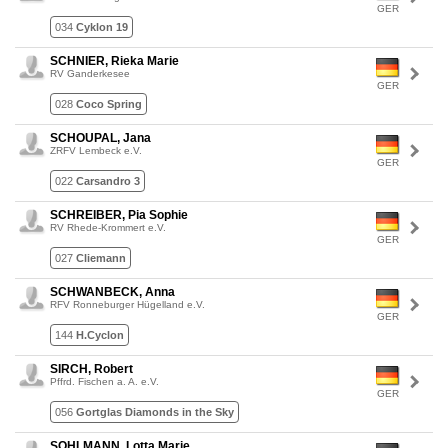
GER
034
Cyklon 19
SCHNIER, Rieka Marie
RV Ganderkesee
GER
028
Coco Spring
SCHOUPAL, Jana
ZRFV Lembeck e.V.
GER
022
Carsandro 3
SCHREIBER, Pia Sophie
RV Rhede-Krommert e.V.
GER
027
Cliemann
SCHWANBECK, Anna
RFV Ronneburger Hügelland e.V.
GER
144
H.Cyclon
SIRCH, Robert
Pffrd. Fischen a. A. e.V.
GER
056
Gortglas Diamonds in the Sky
SOHLMANN, Lotta Marie