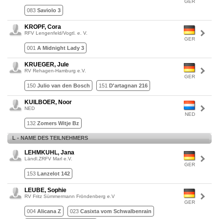
GER
083
Saviolo 3
KROPF, Cora
RFV Lengenfeld/Vogtl. e. V.
GER
001
A Midnight Lady 3
KRUEGER, Jule
RV Rehagen-Hamburg e.V.
GER
150
Julio van den Bosch
151
D'artagnan 216
KUILBOER, Noor
NED
NED
132
Zomers Witje Bz
L - NAME DES TEILNEHMERS
LEHMKUHL, Jana
Ländl.ZRFV Marl e.V.
GER
153
Lanzelot 142
LEUBE, Sophie
RV Fritz Sümmermann Fröndenberg e.V
GER
004
Alicana Z
023
Casixta vom Schwalbenrain