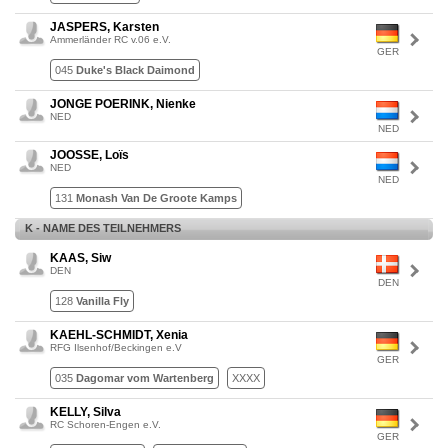
JASPERS, Karsten
Ammerländer RC v.06 e.V.
GER
045
Duke's Black Daimond
JONGE POERINK, Nienke
NED
NED
JOOSSE, Loïs
NED
NED
131
Monash Van De Groote Kamps
K - NAME DES TEILNEHMERS
KAAS, Siw
DEN
DEN
128
Vanilla Fly
KAEHL-SCHMIDT, Xenia
RFG Ilsenhof/Beckingen e.V
GER
035
Dagomar vom Wartenberg
XXXX
KELLY, Silva
RC Schoren-Engen e.V.
GER