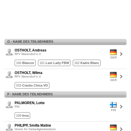
O - NAME DES TEILNEHMERS
OSTHOLT, Andreas
RFV Warendorf e.V.
GER
160
Blancor
161
Last Lady FBW
162
Kadre Blanc
OSTHOLT, Wilma
RFV Warendorf e.V.
GER
033
Cracks Chica VO
P - NAME DES TEILNEHMERS
PALMGREN, Lotte
FIN
FIN
109
Insa
PHILIPP, Smilla Maline
Verein für Vielseitigkeitsreiterei