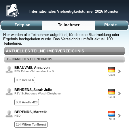
Internationales Vielseitigkeitsturnier 2026 Münster
Zeitplan
Teilnehmer
Pferde
Hier werden alle Teilnehmer aufgeführt, für die eine Startmeldung oder
Ergebnis hochgeladen wurde. Das Verzeichnis umfaßt aktuell 100
Teilnehmer.
AKTUELLES TEILNEHMERVERZEICHNIS
B - NAME DES TEILNEHMERS
BEAUVAIS, Anna von
RFV Echem-Scharnebeck e.V.
GER
092
Ucella 6
BEHRENS, Sarah Julie
RSV St.Hubertus Wesel-Obrighoven
GER
008
Arielle 423
BERENDS, Marcella
NED
NED
114
Milton Turfhorst