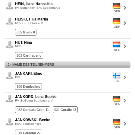
HEIN, Iliane Hannalisa
RV Südangeln e.V. Süderbrarup
GER
HEISIG, Hilja Marlin
RSV Gut Höbek e.V.
GER
055
Giada 6
HUT, Nina
NED
NED
103
Carthageno
J - NAME DES TEILNEHMERS
JANKARI, Elmo
FIN
FIN
106
Dembolino
JANKORD, Lena-Sophie
RV St.Georg Saerbeck e.V.
GER
032
Cordula Grün 11
031
Coralie 43
JANKOWSKI, Beeke
RSG Schmalensee
GER
019
Caracho 27