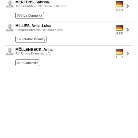
MERTENS, Sabrina
TRSG Holstenhalle Neumünster e.V.
GER
067
La Duma xx
MILLIES, Anna-Luisa
Pferdesportverein Hahausen e.V.
GER
148
Noble Beauty
MÖLLENBECK, Anna
RV Rhede-Krommert e.V.
GER
029
Contesto