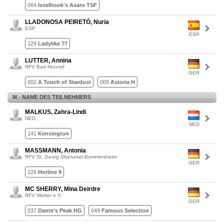
064
Isselhook's Asaro TSF
LLADONOSA PEIRETÓ, Nuria
ESP
ESP
129
Ladylike 77
LUTTER, Annina
RFV Bad Honnef
GER
002
A Touch of Stardust
009
Astoria H
M - NAME DES TEILNEHMERS
MALKUS, Zahra-Lindi
NED
NED
141
Kensington
MASSMANN, Antonia
RFV St. Georg Oberursel-Bommersheim
GER
126
Hotline 9
MC SHERRY, Mina Deirdre
RFV Wetter e.V.
GER
037
Dante's Peak HG
049
Famous Selection