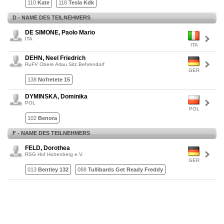
110
Kate
118
Tesla Kdk
D - NAME DES TEILNEHMERS
DE SIMONE, Paolo Mario
ITA
ITA
DEHN, Neel Friedrich
RuFV Obere Arlau Sitz Behrendorf
GER
138
Nofretete 15
DYMINSKA, Dominika
POL
POL
102
Benora
F - NAME DES TEILNEHMERS
FELD, Dorothea
RSG Hof Hohenberg e.V.
GER
013
Bentley 132
088
Tullibards Get Ready Freddy