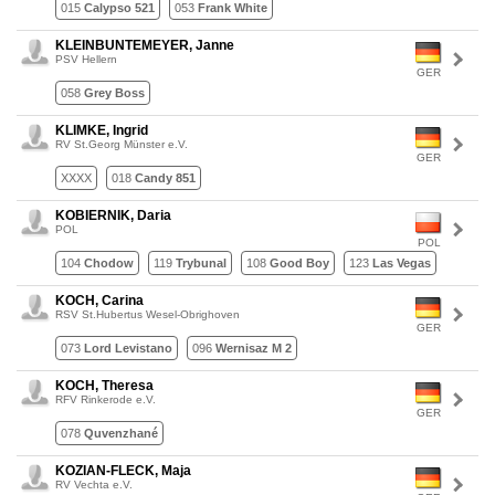
015
Calypso 521
053
Frank White
KLEINBUNTEMEYER, Janne
PSV Hellern
GER
058
Grey Boss
KLIMKE, Ingrid
RV St.Georg Münster e.V.
GER
XXXX
018
Candy 851
KOBIERNIK, Daria
POL
POL
104
Chodow
119
Trybunal
108
Good Boy
123
Las Vegas
KOCH, Carina
RSV St.Hubertus Wesel-Obrighoven
GER
073
Lord Levistano
096
Wernisaz M 2
KOCH, Theresa
RFV Rinkerode e.V.
GER
078
Quvenzhané
KOZIAN-FLECK, Maja
RV Vechta e.V.