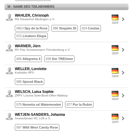
W - NAME DES TEILNEHMERS
WAHLER, Christoph
RG Klosterhof Medingen e.V.
GER
060
I Spy de la Rose
086
Steppke 25
024
Castias
072
Linekers Elegia
WARNER, Jörn
RV Fritz Sümmermann Fröndenberg e.V
GER
005
Allegretta 4
039
Der TREUmer
WELLER, Lorelotte
Krefelder RFV
GER
085
Spiced Black
WELSCH, Luisa Sophie
ZRFV Lützow Selm-Bork-Olfen-Waltrop
GER
075
Nonetta vd Watermoelen
077
Pur la Rubin
WETJEN-SANDERS, Johanna
Ammerländer RC v.06 e.V.
GER
097
Wild West Candy Rose