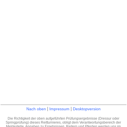
|
|
Nach oben
Impressum
Desktopversion
Die Richtigkeit der oben aufgeführten Prüfungsergebnisse (Dressur oder
Springprüfung) dieses Reitturnieres, obligt dem Verantwortungsbereich der
Meldestelle. Angaben zu Ergebnissen, Reitern und Pferden werden uns im