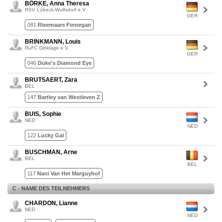
BÖRKE, Anna Theresa
RSV Lübeck-Wulfsdorf e.V.
GER
081
Rieemaars Finnegan
BRINKMANN, Louis
RuFC Dinklage e.V.
GER
046
Duke's Diamond Eye
BRUTSAERT, Zara
BEL
147
Bartley van Westleven Z
BUIS, Sophie
NED
NED
122
Lucky Gal
BUSCHMAN, Arne
BEL
BEL
117
Nani Van Het Marguyhof
C - NAME DES TEILNEHMERS
CHARDON, Lianne
NED
NED