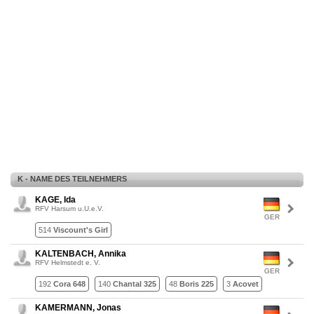
K - NAME DES TEILNEHMERS
KAGE, Ida
RFV Harsum u.U.e.V.
GER
514
Viscount's Girl
KALTENBACH, Annika
RFV Helmstedt e. V.
GER
192
Cora 648
140
Chantal 325
48
Boris 225
3
Acovet
KAMERMANN, Jonas