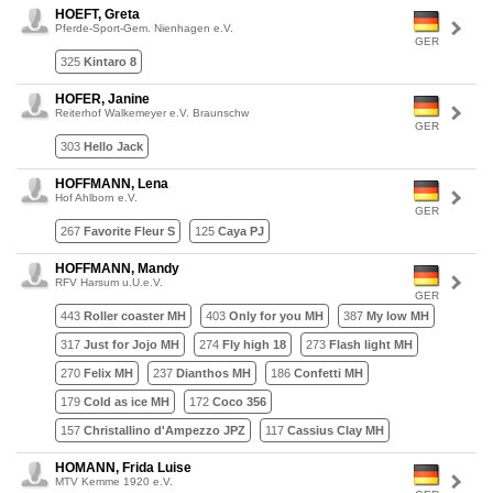
HOEFT, Greta
Pferde-Sport-Gem. Nienhagen e.V.
GER
325
Kintaro 8
HOFER, Janine
Reiterhof Walkemeyer e.V. Braunschw
GER
303
Hello Jack
HOFFMANN, Lena
Hof Ahlborn e.V.
GER
267
Favorite Fleur S
125
Caya PJ
HOFFMANN, Mandy
RFV Harsum u.U.e.V.
GER
443
Roller coaster MH
403
Only for you MH
387
My low MH
317
Just for Jojo MH
274
Fly high 18
273
Flash light MH
270
Felix MH
237
Dianthos MH
186
Confetti MH
179
Cold as ice MH
172
Coco 356
157
Christallino d'Ampezzo JPZ
117
Cassius Clay MH
HOMANN, Frida Luise
MTV Kemme 1920 e.V.