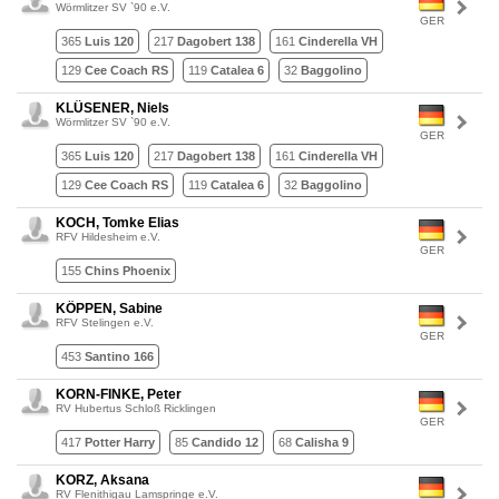
Wörmlitzer SV `90 e.V.
GER
365
Luis 120
217
Dagobert 138
161
Cinderella VH
129
Cee Coach RS
119
Catalea 6
32
Baggolino
KLÜSENER, Niels
Wörmlitzer SV `90 e.V.
GER
365
Luis 120
217
Dagobert 138
161
Cinderella VH
129
Cee Coach RS
119
Catalea 6
32
Baggolino
KOCH, Tomke Elias
RFV Hildesheim e.V.
GER
155
Chins Phoenix
KÖPPEN, Sabine
RFV Stelingen e.V.
GER
453
Santino 166
KORN-FINKE, Peter
RV Hubertus Schloß Ricklingen
GER
417
Potter Harry
85
Candido 12
68
Calisha 9
KORZ, Aksana
RV Flenithigau Lamspringe e.V.