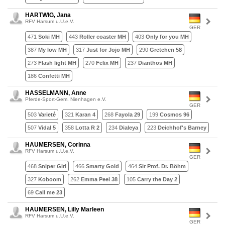
HARTWIG, Jana
RFV Harsum u.U.e.V.
GER
471
Soki MH
443
Roller coaster MH
403
Only for you MH
387
My low MH
317
Just for Jojo MH
290
Gretchen 58
273
Flash light MH
270
Felix MH
237
Dianthos MH
186
Confetti MH
HASSELMANN, Anne
Pferde-Sport-Gem. Nienhagen e.V.
GER
503
Varieté
321
Karan 4
268
Fayola 29
199
Cosmos 96
507
Vidal 5
358
Lotta R 2
234
Dialeya
223
Deichhof's Barney
HAUMERSEN, Corinna
RFV Harsum u.U.e.V.
GER
468
Sniper Girl
466
Smarty Gold
464
Sir Prof. Dr. Böhm
327
Koboom
262
Emma Peel 38
105
Carry the Day 2
69
Call me 23
HAUMERSEN, Lilly Marleen
RFV Harsum u.U.e.V.
GER