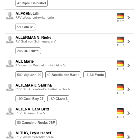
47
Bijou Baloubet
ALFKEN, Lilli
RFV Westercelle/Altencelle
GER
59
Cala RS
ALLERMANN, Rieke
RV Graf von Schmettow e.V.
GER
248
Dr. Trüffel
ALT, Marie
Pferdesport Warmeloh - Hof Alt e.V.
GER
502
Vapiano 20
42
Beedle der Barde
11
All Fredo
ALTEMARK, Sabrina
RFV Stöckheim-Wolfenbüttel zu Halch
GER
190
Cool Boy 27
169
Clavo 3
ALTENA, Lara Britt
RFV Harsum u.U.e.V.
GER
80
Campino Rocks JSF
ALTUG, Leyla Isabel
RFV Westercelle/Altencelle