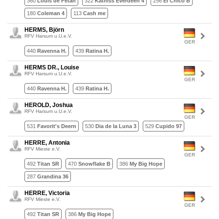
360
Louis de Fetan
322
Katniss Everdeen 4
256
El Chico B
180
Coleman 4
113
Cash me
HERMS, Björn
RFV Harsum u.U.e.V.
GER
440
Ravenna H.
439
Ratina H.
HERMS DR., Louise
RFV Harsum u.U.e.V.
GER
440
Ravenna H.
439
Ratina H.
HEROLD, Joshua
RFV Harsum u.U.e.V.
GER
531
Favorit's Deern
530
Dia de la Luna 3
529
Cupido 97
HERRE, Antonia
RFV Mieste e.V.
GER
492
Titan SR
470
Snowflake B
386
My Big Hope
287
Grandina 36
HERRE, Victoria
RFV Mieste e.V.
GER
492
Titan SR
386
My Big Hope