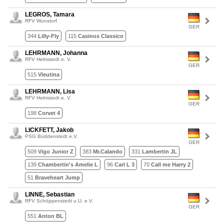
LEGROS, Tamara
RFV Wunstorf
GER
344
Lilly-Fly
115
Casinos Classico
LEHRMANN, Johanna
RFV Helmstedt e. V.
GER
515
Vleutina
LEHRMANN, Lisa
RFV Helmstedt e. V.
GER
198
Corvet 4
LICKFETT, Jakob
PSG Büddenstedt e.V.
GER
509
Vigo Junior Z
383
Mr.Calando
331
Lambertin JL
139
Chambertin's Amelie L
96
Carl L 3
70
Call me Harry 2
51
Braveheart Jump
LINNE, Sebastian
RFV Schöppenstedt u.U. e.V.
GER
551
Anton BL