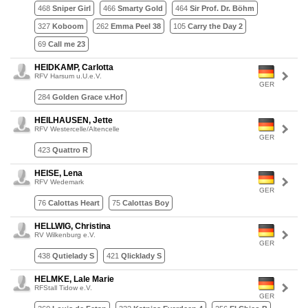
468
Sniper Girl
466
Smarty Gold
464
Sir Prof. Dr. Böhm
327
Koboom
262
Emma Peel 38
105
Carry the Day 2
69
Call me 23
HEIDKAMP, Carlotta
RFV Harsum u.U.e.V.
GER
284
Golden Grace v.Hof
HEILHAUSEN, Jette
RFV Westercelle/Altencelle
GER
423
Quattro R
HEISE, Lena
RFV Wedemark
GER
76
Calottas Heart
75
Calottas Boy
HELLWIG, Christina
RV Wilkenburg e.V.
GER
438
Qutielady S
421
Qlicklady S
HELMKE, Lale Marie
RFStall Tidow e.V.
GER