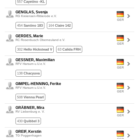
557
Cayetino -KL
GENGLAS, Svenja
RG Kreiensen-Rittierode e.V.
GER
454
Santino 183
164
Claire 142
GERDES, Marie
RC Rosenbusch Oberneuland e.V.
GER
302
Hello Hickstead V
63
Calida FRH
GESSNER, Maximilian
RFV Harsum u.U.e.V.
GER
138
Chacyuva
GIMPEL-HENNING, Ferike
RFV Harsum u.U.e.V.
GER
508
Vienna Pearl
GRÄBNER, Mira
RV Liebenburg e. V.
GER
430
Quibbel 3
GREIF, Kerstin
TG Poggenhagen