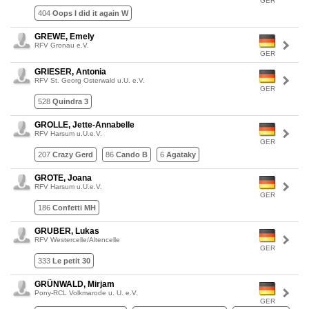
GER
404
Oops I did it again W
GREWE, Emely
RFV Gronau e.V.
GER
GRIESER, Antonia
RFV St. Georg Osterwald u.U. e.V.
GER
528
Quindra 3
GROLLE, Jette-Annabelle
RFV Harsum u.U.e.V.
GER
207
Crazy Gerd
86
Cando B
6
Agataky
GROTE, Joana
RFV Harsum u.U.e.V.
GER
186
Confetti MH
GRUBER, Lukas
RFV Westercelle/Altencelle
GER
333
Le petit 30
GRÜNWALD, Mirjam
Pony-RCL Volkmarode u. U. e.V.
GER