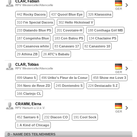
CLAR, Fabian
RFV Westercelle/Altencelle
GER
442
Rocky Dacora
437
Quool Blue Eye
326
Klarassina
310
I'm Special Dacora
302
Hello Hickstead V
233
Dialando Blue PS
201
Covotaire-H
188
Conthaga Girl MB
187
Congeisha Blue
183
Con Balou PS
134
Chaclaine PS
109
Casanova white
83
Canavaro 17
82
Canastero 10
29
Athina ZB
26
ATC's Babalu
CLAR, Tobias
RFV Westercelle/Altencelle
GER
499
Utano 5
496
Uriko's Fleur de la Coeur
458
Show me Love 3
394
Nero de Reve ZD
245
Dontendro S
224
Destacado S Z
166
Clarinjo CL
CRAMM, Elena
RFV Harsum u.U.e.V.
GER
452
Santaro 6
232
Diacon CO
191
Cool Sock
1
A Kind of Chicago
D - NAME DES TEILNEHMERS