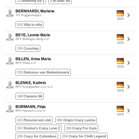
13
Amazing Ed 2
9
Al Balu SB
BERNHARDI, Marlene
TG Poggenhagen
GER
510
Vilja la vida
BEYE, Leonie Marie
RFV Brelinger Berg e.V.
GER
200
Covolsky
BILLEN, Anna Maria
RFV Päse e.V.
GER
533
Delicious van Berkenbroeck
BLENKE, Kathrin
RFV Königslutter u.U. e.V.
GER
168
Classico 66
BORMANN, Finja
RFV Harsum u.U.e.V.
GER
413
Pecunia non olet
406
Origis Crazy Lavina
247
Dovina's Crazy Love Z
206
Crazy For Gym
205
Crazy for Columbus
204
Crazy for Chilli Legend