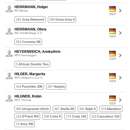
HERRMANN, Holger
RV Meitze
GER
291
Grey Diamond
289
Greta Grey 4
HERRMANN, Olivia
RG Schillerslage e.V.
GER
553
Cornetta SB
HEYDENREICH, Annkathrin
RFV Isernhagen
GER
5
African Double Two
HILGER, Margarita
RFV Harsum u.U.e.V.
GER
419
Puschkin 296
297
Hargita
HILGNER, Robin
RFV Thönse
GER
495
Unogrande Ulrich
467
Smilla 90
391
Najib 5
374
Marablue
216
D'Fanti RH
208
Creta 9
175
Cody 155
110
Cascadeur 102
15
Amy 390