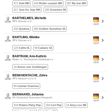
471
Soki MH
443
Roller coaster MH
387
My low MH
317
Just for Jojo MH
290
Gretchen 58
BARTHELMES, Michelle
RFV Gronau e.V.
GER
432
Quidera
285
Golden Sunshine 25
BARTLING, Wiebke
RFV Gronau e.V.
GER
123
Cäthe B.
58
Caitano 42
BARTRAM, Ann-Kathrin
Reiter- u. Tennisverein Adelebsen e
GER
19
Anton von Gröblingen
BENKHENTACHE, Zohra
RFV Harsum u.U.e.V.
GER
89
Cantan Grannus
BERNHARD, Johanna
RV Eichenhof Schermen-Pietzpuhl
GER
416
Pokers Patty Pep
194
Cori Pep
16
Amy Lou SB