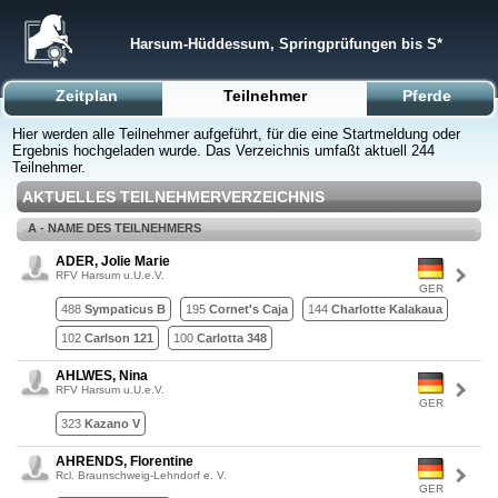
Harsum-Hüddessum, Springprüfungen bis S*
Zeitplan
Teilnehmer
Pferde
Hier werden alle Teilnehmer aufgeführt, für die eine Startmeldung oder
Ergebnis hochgeladen wurde. Das Verzeichnis umfaßt aktuell 244
Teilnehmer.
AKTUELLES TEILNEHMERVERZEICHNIS
A - NAME DES TEILNEHMERS
ADER, Jolie Marie
RFV Harsum u.U.e.V.
GER
488
Sympaticus B
195
Cornet's Caja
144
Charlotte Kalakaua
102
Carlson 121
100
Carlotta 348
AHLWES, Nina
RFV Harsum u.U.e.V.
GER
323
Kazano V
AHRENDS, Florentine
Rcl. Braunschweig-Lehndorf e. V.
GER