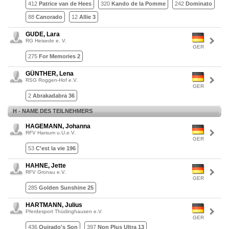
412
Patrice van de Hees
320
Kando de la Pomme
242
Dominato
88
Canorado
12
Allie 3
GUDE, Lara
RG Heisede e. V.
GER
275
For Memories 2
GÜNTHER, Lena
RSG Roggen-Hof e.V.
GER
2
Abrakadabra 36
H - NAME DES TEILNEHMERS
HAGEMANN, Johanna
RFV Harsum u.U.e.V.
GER
53
C'est la vie 196
HAHNE, Jette
RFV Gronau e.V.
GER
285
Golden Sunshine 25
HARTMANN, Julius
Pferdesport Thüdinghausen e.V.
GER
436
Quirado's Son
397
Non Plus Ultra 13