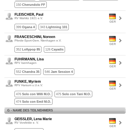
150
Cherundolo FF
FLEISCHER, Paul
RV Wahlitz 1921 e.V.
GER
399
Ogana 4
343
Lightning 101
FRANCESCHINI, Noreen
Pferde-Sport-Gem. Nienhagen e.V.
GER
352
Lollypop 85
126
Cayadis
FUHRMANN, Lisa
RFV Isernhagen
GER
552
Chandra 35
546
Jam Session 4
FUNKE, Myriem
RFV Harsum u.U.e.V.
GER
476
Solo con Willi M.O.
475
Solo con Tani M.O.
474
Solo con Emil M.O.
G - NAME DES TEILNEHMERS
GEISSLER, Lena Marie
RV Vorsfelde e. V.
GER