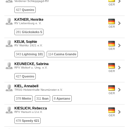
Verdener Schleppjagd-RV
GER
427
Queniro
KATHER, Henrike
RV Liebenburg e. V.
GER
281
Glückskeks 5
KELM, Sophie
RV Wahlitz 1921 e.V.
GER
343
Lightning 101
114
Casina Grande
KEUNECKE, Sabrina
RFV Woltorf u. Umg. e.V.
GER
427
Queniro
KIEL, Annabell
TRSG Holstenhalle Neumünster e.V.
GER
378
Miette
311
Iban
8
Ajantano
KIESLICH, Rebecca
RFV Harsum u.U.e.V.
GER
478
Speedy 421