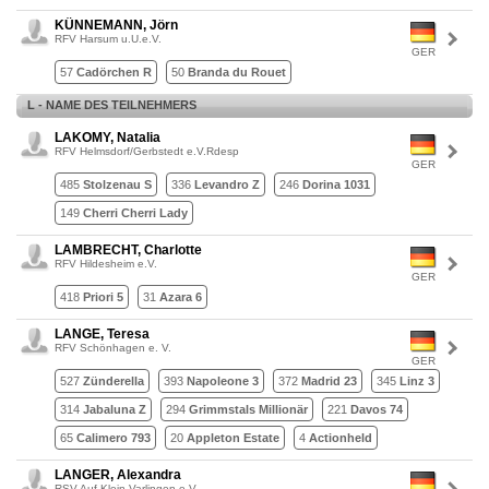
KÜNNEMANN, Jörn
RFV Harsum u.U.e.V.
GER
57
Cadörchen R
50
Branda du Rouet
L - NAME DES TEILNEHMERS
LAKOMY, Natalia
RFV Helmsdorf/Gerbstedt e.V.Rdesp
GER
485
Stolzenau S
336
Levandro Z
246
Dorina 1031
149
Cherri Cherri Lady
LAMBRECHT, Charlotte
RFV Hildesheim e.V.
GER
418
Priori 5
31
Azara 6
LANGE, Teresa
RFV Schönhagen e. V.
GER
527
Zünderella
393
Napoleone 3
372
Madrid 23
345
Linz 3
314
Jabaluna Z
294
Grimmstals Millionär
221
Davos 74
65
Calimero 793
20
Appleton Estate
4
Actionheld
LANGER, Alexandra
RSV Auf Klein Varlingen e.V.