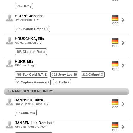
GER
295
Hamy
HOPPE, Johanna
RV Vorsfelde e. V.
GER
375
Marlon Brando 8
HRUSCHKA, Ella
RC Harbarnsen e.V.
GER
163
Claggan Rebel
HUKE, Mia
RFV Isernhagen
GER
493
Tox Gold R.T. Z
316
Jerry Lee 39
212
Crümel C
91
Captain America 9
73
Calle Z
J - NAME DES TEILNEHMERS
JANHSEN, Talea
RUFV Hesel u. Umg. e.V.
GER
97
Carla Mia
JANSEN, Lea Dominika
RFV Altendorf u.U. e.V.
GER