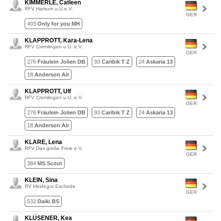
KIMMERLE, Catleen
RFV Harsum u.U.e.V.
GER
403
Only for you MH
KLAPPROTT, Kara-Lena
RFV Cremlingen u.U. e.V.
GER
276
Fräulein Jolien DB
93
Caribik T Z
24
Askaria 13
18
Anderson Air
KLAPPROTT, Ulf
RFV Cremlingen u.U. e.V.
GER
276
Fräulein Jolien DB
93
Caribik T Z
24
Askaria 13
18
Anderson Air
KLARE, Lena
RFV Das große Freie e.V.
GER
384
MS Scout
KLEIN, Sina
RV Heidegut Eschede
GER
532
Daiki BS
KLÜSENER, Kea