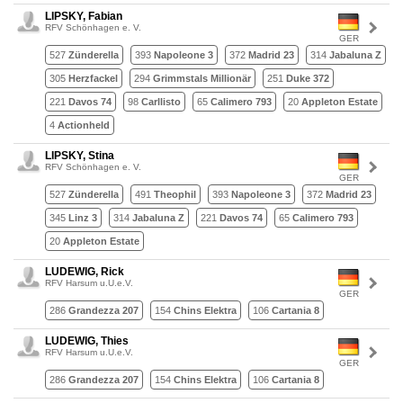
LIPSKY, Fabian
RFV Schönhagen e. V.
GER
527
Zünderella
393
Napoleone 3
372
Madrid 23
314
Jabaluna Z
305
Herzfackel
294
Grimmstals Millionär
251
Duke 372
221
Davos 74
98
Carllisto
65
Calimero 793
20
Appleton Estate
4
Actionheld
LIPSKY, Stina
RFV Schönhagen e. V.
GER
527
Zünderella
491
Theophil
393
Napoleone 3
372
Madrid 23
345
Linz 3
314
Jabaluna Z
221
Davos 74
65
Calimero 793
20
Appleton Estate
LUDEWIG, Rick
RFV Harsum u.U.e.V.
GER
286
Grandezza 207
154
Chins Elektra
106
Cartania 8
LUDEWIG, Thies
RFV Harsum u.U.e.V.
GER
286
Grandezza 207
154
Chins Elektra
106
Cartania 8