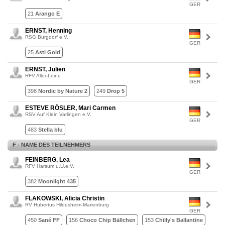
GER
21
Arango E
ERNST, Henning
RSG Burgdorf e.V.
GER
25
Asti Gold
ERNST, Julien
RFV Aller-Leine
GER
398
Nordic by Nature 2
249
Drop 5
ESTEVE RÖSLER, Mari Carmen
RSV Auf Klein Varlingen e.V.
GER
483
Stella blu
F - NAME DES TEILNEHMERS
FEINBERG, Lea
RFV Harsum u.U.e.V.
GER
382
Moonlight 435
FLAKOWSKI, Alicia Christin
RV Hubertus Hildesheim-Marienburg
GER
450
Sané FF
156
Choco Chip Bällchen
153
Chilly's Ballantine