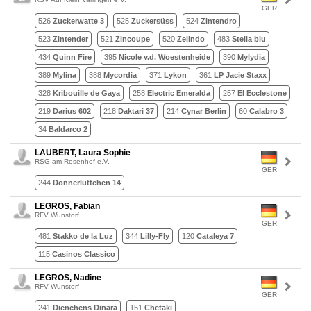
GER
526
Zuckerwatte 3
525
Zuckersüss
524
Zintendro
523
Zintender
521
Zincoupe
520
Zelindo
483
Stella blu
434
Quinn Fire
395
Nicole v.d. Woestenheide
390
Mylydia
389
Mylina
388
Mycordia
371
Lykon
361
LP Jacie Staxx
328
Kribouille de Gaya
258
Electric Emeralda
257
El Ecclestone
219
Darius 602
218
Daktari 37
214
Cynar Berlin
60
Calabro 3
34
Baldarco 2
LAUBERT, Laura Sophie
RSG am Rosenhof e.V.
GER
244
Donnerlüttchen 14
LEGROS, Fabian
RFV Wunstorf
GER
481
Stakko de la Luz
344
Lilly-Fly
120
Cataleya 7
115
Casinos Classico
LEGROS, Nadine
RFV Wunstorf
GER
241
Dienchens Dinara
151
Chetaki