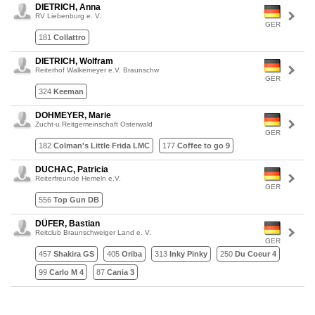
DIETRICH, Anna
RV Liebenburg e. V.
GER
181
Collattro
DIETRICH, Wolfram
Reiterhof Walkemeyer e.V. Braunschw
GER
324
Keeman
DOHMEYER, Marie
Zucht-u.Reitgemeinschaft Osterwald
GER
182
Colman's Little Frida LMC
177
Coffee to go 9
DUCHAC, Patricia
Reiterfreunde Hemeln e.V.
GER
556
Top Gun DB
DÜFER, Bastian
Reitclub Braunschweiger Land e. V.
GER
457
Shakira GS
405
Oriba
313
Inky Pinky
250
Du Coeur 4
99
Carlo M 4
87
Cania 3