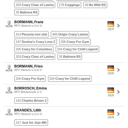
203
Crazy Chac of Lavina
178
Cogginge
40
Be Wild RS
35
Balinera RS
BORMANN, Franz
RFV Harsum u.U.e.V.
GER
413
Pecunia non olet
406
Origis Crazy Lavina
247
Dovina's Crazy Love Z
206
Crazy For Gym
205
Crazy for Columbus
204
Crazy for Chilli Legend
203
Crazy Chac of Lavina
35
Balinera RS
BORMANN, Friso
RFV Harsum u.U.e.V.
GER
206
Crazy For Gym
204
Crazy for Chilli Legend
BORROSCH, Emma
RFV Breitenrode e.V
GER
142
Charles Brown 2
BRANDES, Lilith
RFV Harsum u.U.e.V.
GER
317
Just for Jojo MH