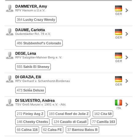
DAMMEYER, Amy
RFV Harsum u.U.e.V.
GER
364
Lucky Crazy Wendy
DAUME, Carlotta
Duderstädter Rcl. 78 e.V.
GER
486
Stubbenhof's Colorado
DEGE, Lena
RFV Salzgitter-Mahner Berg e. V.
GER
555
Sahib El Sheney
DI GRAZIA, Elli
RFV Gerhard v. Scharnhorst-Bordenau
GER
473
Soléa Deluxe
DI SILVESTRO, Andrea
TSV Groß Munzel v. 1901 e.V. - Abt.
ITA
272
Finley Aeg Z
193
Coral Reef de Jolie Z
162
Cita 58
146
Cheeky Cheeks
124
Cavallo di Casall
77
Camilla 163
66
Calina 116
62
Calea FE
37
Bantou Balou B