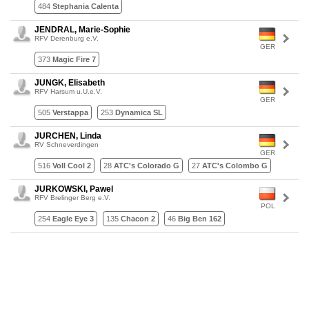
484
Stephania Calenta
JENDRAL, Marie-Sophie
RFV Derenburg e.V.
GER
373
Magic Fire 7
JUNGK, Elisabeth
RFV Harsum u.U.e.V.
GER
505
Verstappa
253
Dynamica SL
JURCHEN, Linda
RV Schneverdingen
GER
516
Voll Cool 2
28
ATC's Colorado G
27
ATC's Colombo G
JURKOWSKI, Pawel
RFV Brelinger Berg e.V.
POL
254
Eagle Eye 3
135
Chacon 2
46
Big Ben 162