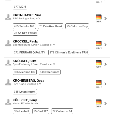
GER
377
MC 5
KREINHACKE, Sina
RFV Brelinger Berg e.V.
GER
455
Satinka MG
76
Calottas Heart
75
Calottas Boy
23
As Di's Ferrari
KRÖCKEL, Paula
Sportförderung Löwen Classics e. V.
GER
271
FERRARI QUALITY
171
Clinton's Edelbiene FRH
KRÖCKEL, Silke
Sportförderung Löwen Classics e. V.
GER
396
Nicolina GR
148
Chequinta
KRONENBERG, Gesa
RSV Krähe-Stöckse e.V.
GER
335
Leamington
KÜHLCKE, Fenja
Hadler RC Altenbruch
GER
334
Leabell
95
Carl 117
72
Callando 14