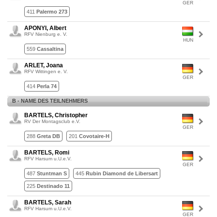
GER
411
Palermo 273
APONYI, Albert
RFV Nienburg e. V.
HUN
559
Cassaltina
ARLET, Joana
RFV Wittingen e. V.
GER
414
Perla 74
B - NAME DES TEILNEHMERS
BARTELS, Christopher
RV Der Montagsclub e.V.
GER
288
Greta DB
201
Covotaire-H
BARTELS, Romi
RFV Harsum u.U.e.V.
GER
487
Stuntman S
445
Rubin Diamond de Libersart
225
Destinado 11
BARTELS, Sarah
RFV Harsum u.U.e.V.
GER