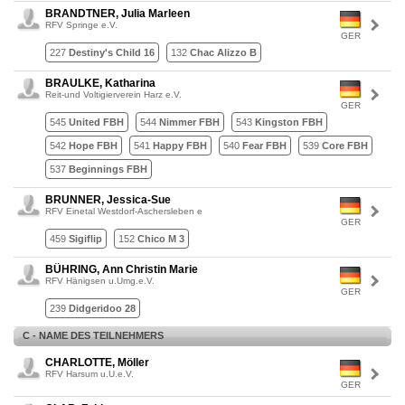
BRANDTNER, Julia Marleen
RFV Springe e.V.
GER
227
Destiny's Child 16
132
Chac Alizzo B
BRAULKE, Katharina
Reit-und Voltigierverein Harz e.V.
GER
545
United FBH
544
Nimmer FBH
543
Kingston FBH
542
Hope FBH
541
Happy FBH
540
Fear FBH
539
Core FBH
537
Beginnings FBH
BRUNNER, Jessica-Sue
RFV Einetal Westdorf-Aschersleben e
GER
459
Sigiflip
152
Chico M 3
BÜHRING, Ann Christin Marie
RFV Hänigsen u.Umg.e.V.
GER
239
Didgeridoo 28
C - NAME DES TEILNEHMERS
CHARLOTTE, Möller
RFV Harsum u.U.e.V.
GER