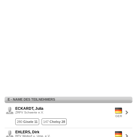
E - NAME DES TEILNEHMERS
ECKARDT, Julia
ZRFV Schwerte e.V.
GER
280
Gisele 11
147
Chelsy 28
EHLERS, Dirk
RFV Woltorf u. Umg. e.V.