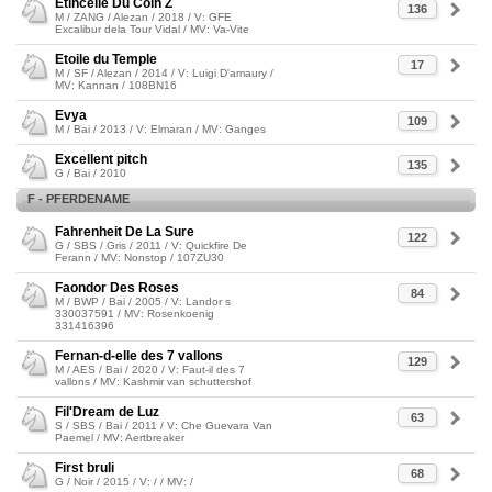
Etincelle Du Coin Z
136
M / ZANG / Alezan / 2018 / V: GFE
Excalibur dela Tour Vidal / MV: Va-Vite
Etoile du Temple
17
M / SF / Alezan / 2014 / V: Luigi D'amaury /
MV: Kannan / 108BN16
Evya
109
M / Bai / 2013 / V: Elmaran / MV: Ganges
Excellent pitch
135
G / Bai / 2010
F - PFERDENAME
Fahrenheit De La Sure
122
G / SBS / Gris / 2011 / V: Quickfire De
Ferann / MV: Nonstop / 107ZU30
Faondor Des Roses
84
M / BWP / Bai / 2005 / V: Landor s
330037591 / MV: Rosenkoenig
331416396
Fernan-d-elle des 7 vallons
129
M / AES / Bai / 2020 / V: Faut-il des 7
vallons / MV: Kashmir van schuttershof
Fil'Dream de Luz
63
S / SBS / Bai / 2011 / V: Che Guevara Van
Paemel / MV: Aertbreaker
First bruli
68
G / Noir / 2015 / V: / / MV: /