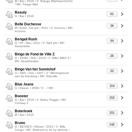
M / Bai / 2018 / V: Baluga (Rahmannhof’s)
/ MV: Fergar Mail
Beauty
61
G / Bai / 2010
Belle Duchesse
36
M / Autre, noir pie / 2011 / V: inconnu / MV:
inconnu
Bengali Rush
54
G / SF / Bai / 2011 / V: Naïf phi / MV:
Ganymede
Bingo de Fond de Ville Z
26
G / ZANG / Gris / 2019 / V: Bilbo M&O Z /
MV: Heartbreaker
Bingo Van het Sonnishof
22
G / SBS / Gris / 2007 / V: Winningmood
van de Arenberg / MV: Elanville
Blue Jeans
114
G / Alezan / 2009 / V: . / MV: .
Booster
152
G / Bai / 2019 / V: Balou Peggio / MV:
Conway 2
Boterkoek
151
M / Bai / 2010
Bruno
142
G / BE/SIES / Alézan / 2014 / V: Billy
Congo / MV: Believed to be by whinnie /