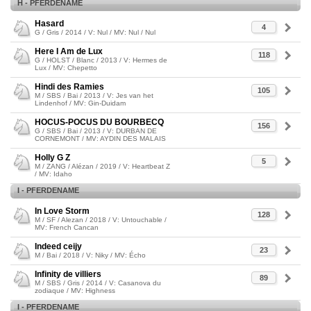
H - PFERDENAME
Hasard
4
G / Gris / 2014 / V: Nul / MV: Nul / Nul
Here I Am de Lux
118
G / HOLST / Blanc / 2013 / V: Hermes de
Lux / MV: Chepetto
Hindi des Ramies
105
M / SBS / Bai / 2013 / V: Jes van het
Lindenhof / MV: Gin-Duidam
HOCUS-POCUS DU BOURBECQ
156
G / SBS / Bai / 2013 / V: DURBAN DE
CORNEMONT / MV: AYDIN DES MALAIS
Holly G Z
5
M / ZANG / Alézan / 2019 / V: Heartbeat Z
/ MV: Idaho
I - PFERDENAME
In Love Storm
128
M / SF / Alezan / 2018 / V: Untouchable /
MV: French Cancan
Indeed ceijy
23
M / Bai / 2018 / V: Niky / MV: Écho
Infinity de villiers
89
M / SBS / Gris / 2014 / V: Casanova du
zodiaque / MV: Highness
I - PFERDENAME