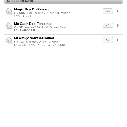
M - PFERDENAME
Magic Boy Du Perreon
120
G / SBS / Bai / 2018 / V: Geco Du Perreon
/ MV: Russel
Mc Cash Des Fontaines
44
G / SF / Alezan / 2012 / V: Ogano Sitte /
MV: NARCOS II
Mi Amigo Van't Keikelhof
40
S / BWP / Alezan / 2012 / V: Vigo
D'arsoulles / MV: Power Light / 105NN36