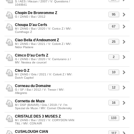
S / AES / Alezan / 2007 / V: Questions /
104IB41
Chopin De Bronromme Z
95
G / ZANG / Bai / 2012
Choupa D'au Cerfs
67
M / ZANG / Bai / 2020 / V: Corico Z / MV:
Cumthago Z
Ciao Bella d’Andoumont Z
25
M / ZANG / Bai / 2021 / V: Colorit Z / MV:
Nidor Platiere
Cimco D’au Cerfs Z
2
G / ZANG / Bai / 2020 / V: Canturano z /
MV: Nestea de courcel
Cleo G Z
10
M / ZANG / Gris / 2021 / V: Colorit Z / MV:
Dutch Capitol
Corneau du Domaine
12
G / SF / Bai / 2012 / V: Tresor / MV:
Allegreto
Cornetta de Muze
16
M / DSP (BAVAR) / Gris / 2019 / V: I'm
Spezial de Muze / MV: Cornet Obolensky
CRISTALE DES 3 MUSES Z
133
M / ZANG / Bai / 2022 / V: CORYDON VAN
T&L / MV: CON AIR
CUSHLOUGH CIAN
117