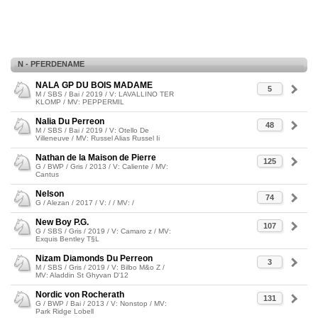
N - PFERDENAME
NALA GP DU BOIS MADAME
5
M / SBS / Bai / 2019 / V: LAVALLINO TER
KLOMP / MV: PEPPERMIL
Nalia Du Perreon
48
M / SBS / Bai / 2019 / V: Otello De
Villeneuve / MV: Russel Alias Russel Ii
Nathan de la Maison de Pierre
125
G / BWP / Gris / 2013 / V: Caliente / MV:
Cantus
Nelson
74
G / Alezan / 2017 / V: / / MV: /
New Boy P.G.
107
G / SBS / Gris / 2019 / V: Camaro z / MV:
Exquis Bentley T§L
Nizam Diamonds Du Perreon
3
M / SBS / Gris / 2019 / V: Bilbo M&o Z /
MV: Aladdin St Ghyvan D'12
Nordic von Rocherath
131
G / BWP / Bai / 2013 / V: Nonstop / MV:
Park Ridge Lobell