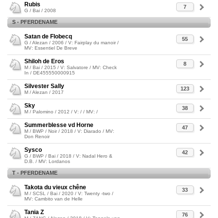
Rubis
7
G / Bai / 2008
S - PFERDENAME
Satan de Flobecq
55
G / Alezan / 2006 / V: Fairplay du manoir /
MV: Essentiel De Breve
Shiloh de Eros
8
M / Bai / 2015 / V: Salvatore / MV: Check
In / DE455550000915
Silvester Sally
123
M / Alezan / 2017
Sky
38
M / Palomino / 2012 / V: / / MV: /
Summerblesse vd Horne
47
M / BWP / Noir / 2018 / V: Diarado / MV:
Don Renoir
Sysco
42
G / BWP / Bai / 2018 / V: Nadal Hero &
D.B. / MV: Lordanos
T - PFERDENAME
Takota du vieux chêne
33
M / SCSL / Bai / 2020 / V: Twenty -two /
MV: Cambito van de Helle
Tania Z
76