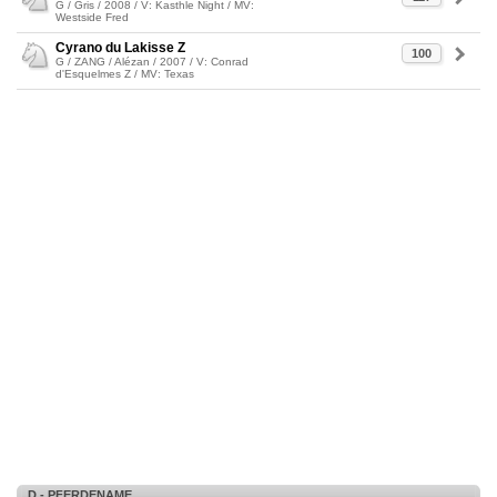
G / Gris / 2008 / V: Kasthle Night / MV:
Westside Fred
Cyrano du Lakisse Z
100
G / ZANG / Alézan / 2007 / V: Conrad
d'Esquelmes Z / MV: Texas
D - PFERDENAME