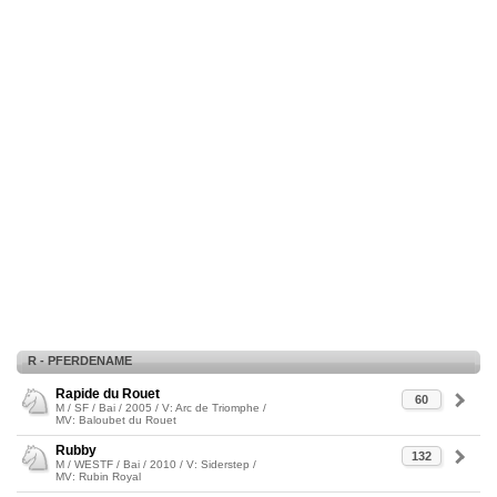
R - PFERDENAME
Rapide du Rouet
60
M / SF / Bai / 2005 / V: Arc de Triomphe /
MV: Baloubet du Rouet
Rubby
132
M / WESTF / Bai / 2010 / V: Siderstep /
MV: Rubin Royal