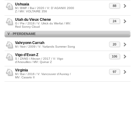
Ushuaia
88
M / BWP / Bai / 2020 / V: D' AGANIX 2000
Z / MV: VOLTAIRE 356
Utah du Vieux Chene
24
G / Pie / 2018 / V: Ulrick du Werfat / MV:
Red Sonny Cloud
V - PFERDENAME
Vahryonn Carrah
20
M / Noir / 2009 / V: Yarlands Summer Song
Vigo d'Evan Z
106
S / ZANG / Alezan / 2017 / V: Vigo
d'Arsouilles / MV: Quinar Z
Virginia
97
M / Bai / 2016 / V: Vancouver d'Auvray /
MV: Casario II