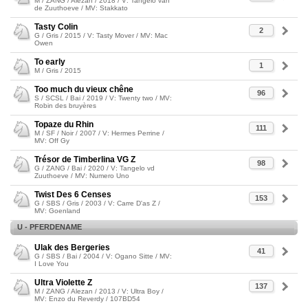
M / ZANG / Alezan / 2018 / V: Tangelo van
de Zuuthoeve / MV: Stakkato
Tasty Colin
2
G / Gris / 2015 / V: Tasty Mover / MV: Mac
Owen
To early
1
M / Gris / 2015
Too much du vieux chêne
96
S / SCSL / Bai / 2019 / V: Twenty two / MV:
Robin des bruyères
Topaze du Rhin
111
M / SF / Noir / 2007 / V: Hermes Perrine /
MV: Off Gy
Trésor de Timberlina VG Z
98
G / ZANG / Bai / 2020 / V: Tangelo vd
Zuuthoeve / MV: Numero Uno
Twist Des 6 Censes
153
G / SBS / Gris / 2003 / V: Carre D'as Z /
MV: Goenland
U - PFERDENAME
Ulak des Bergeries
41
G / SBS / Bai / 2004 / V: Ogano Sitte / MV:
I Love You
Ultra Violette Z
137
M / ZANG / Alezan / 2013 / V: Ultra Boy /
MV: Enzo du Reverdy / 107BD54