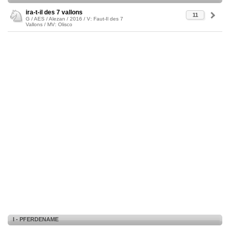
ira-t-il des 7 vallons
11
G / AES / Alezan / 2016 / V: Faut-Il des 7
Vallons / MV: Olisco
I - PFERDENAME