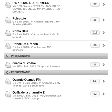
PINK STAR DU PERREON
87
M / SBS / Alézan / 2021 / V: JAGUAR DE
LA VOIE D'OLNE Z / MV: PALOUBET DU
CHATEAU
Polyptote
56
G / Bai / 2018 / V: Amarillo (IRE) PS / MV:
Évasive (GB) PS
Prima Blue
119
G / Bai / 2015 / V: Anabaa Blue / MV: Tot
ou tard
Prince De Crehen
86
G / Pie / 2013 / V: unknown / MV:
unknown
Q - PFERDENAME
quadia du volkov
8
M / AES / Bai / 2012 / V: quidao louwenn
Q - PFERDENAME
Quando Quando Ffh
145
G / BWP / Bai / 2016 / V: Andiamo Z / MV:
Thunder van de Zuuthoeve
Quilla de la charmille Z
52
M / ZANG / Bai / 2012 / V: Quickfeuer van
koekshof / MV: Laptop