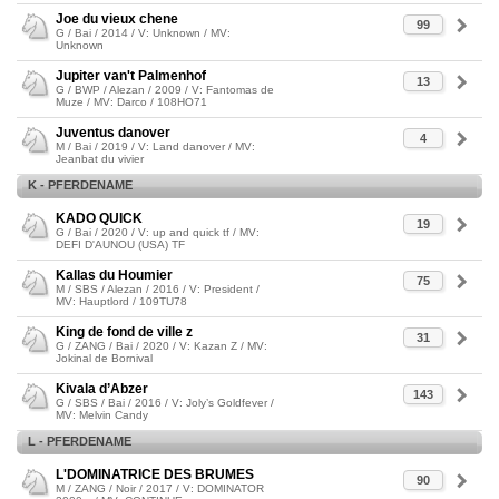
Joe du vieux chene
99
G / Bai / 2014 / V: Unknown / MV:
Unknown
Jupiter van't Palmenhof
13
G / BWP / Alezan / 2009 / V: Fantomas de
Muze / MV: Darco / 108HO71
Juventus danover
4
M / Bai / 2019 / V: Land danover / MV:
Jeanbat du vivier
K - PFERDENAME
KADO QUICK
19
G / Bai / 2020 / V: up and quick tf / MV:
DEFI D'AUNOU (USA) TF
Kallas du Houmier
75
M / SBS / Alezan / 2016 / V: President /
MV: Hauptlord / 109TU78
King de fond de ville z
31
G / ZANG / Bai / 2020 / V: Kazan Z / MV:
Jokinal de Bornival
Kivala d’Abzer
143
G / SBS / Bai / 2016 / V: Joly’s Goldfever /
MV: Melvin Candy
L - PFERDENAME
L'DOMINATRICE DES BRUMES
90
M / ZANG / Noir / 2017 / V: DOMINATOR