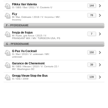
Flikka Van Valenta
144
G / SBS / Bai / 2011 / V: Couterro U
FLy
78
M / Bai, Ordinaire / 2019 / V: Inconnu / MV:
Inconnu
F - PFERDENAME
freyja de frajus
7
M / Autre, gris fonce / 2015 / V:
FRANGANT MIX / MV: TURGEON USA, PS
G - PFERDENAME
G Pas Vu Cocktail
150
G / Bai / 2016 / V: unknown / MV:
unknown
Garance de Chenemont
39
M / SBS / Alezan / 2010 / V: Centurio 22 /
MV: Washington DC
Gregg Vieuw Stop the Bus
139
G / Gris / 2009