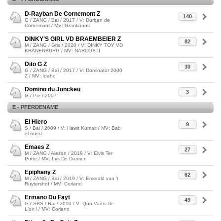
D-Rayban De Cornemont Z
140
G / ZANG / Bai / 2017 / V: Durban de
Cornemont / MV: Grantianus
DINKY'S GIRL VD BRAEMBEIER Z
82
M / ZANG / Gris / 2020 / V: DINKY TOY VD
KRANENBURG / MV: NARCOS II
Dito G Z
30
G / ZANG / Bai / 2017 / V: Dominator 2000
Z / MV: Idaho
Domino du Jonckeu
3
G / Pie / 2007
E - PFERDENAME
El Hiero
9
S / Bai / 2009 / V: Hawit Kumait / MV: Bab
el oued
Emaes Z
27
M / ZANG / Alezan / 2019 / V: Elvis Ter
Putte / MV: Lys De Darmen
Epiphany Z
62
M / ZANG / Bai / 2019 / V: Emerald van 't
Ruytershof / MV: Corland
Ermano Du Fayt
49
G / SBS / Bai / 2010 / V: Quo Vadis De
L'oir ! / MV: Coriano