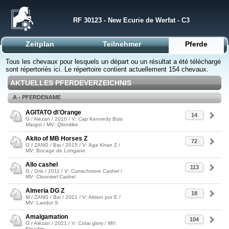
RF 30123 - New Ecurie de Werfat - C3
Zeitplan
Teilnehmer
Pferde
Tous les chevaux pour lesquels un départ ou un résultat a été téléchargé
sont répertoriés ici. Le répertoire contient actuellement 154 chevaux.
AKTUELLES PFERDEVERZEICHNIS
A - PFERDENAME
AGITATO d\'Orange
14
G / Alezan / 2010 / V: Cap Kennedy Bois
Margot / MV: Qlondike
Akito of MB Horses Z
72
G / ZANG / Bai / 2015 / V: Aga Khan Z /
MV: Bocage de Longane
Allo cashel
113
G / Gris / 2011 / V: Currachmore Cashel /
MV: Cloonisel Cashel
Almeria DG Z
18
M / ZANG / Bai / 2021 / V: Aktion pur E /
MV: Landor S
Amalgamation
104
G / Alézan / 2021 / V: Cotai glory / MV:
Elnadim