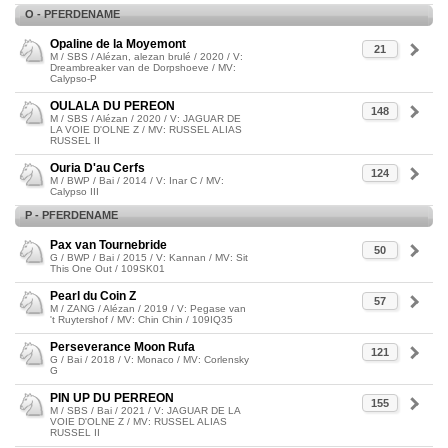
O - PFERDENAME
Opaline de la Moyemont
21
M / SBS / Alézan, alezan brulé / 2020 / V:
Dreambreaker van de Dorpshoeve / MV:
Calypso-P
OULALA DU PEREON
148
M / SBS / Alézan / 2020 / V: JAGUAR DE
LA VOIE D'OLNE Z / MV: RUSSEL ALIAS
RUSSEL II
Ouria D'au Cerfs
124
M / BWP / Bai / 2014 / V: Inar C / MV:
Calypso III
P - PFERDENAME
Pax van Tournebride
50
G / BWP / Bai / 2015 / V: Kannan / MV: Sit
This One Out / 109SK01
Pearl du Coin Z
57
M / ZANG / Alézan / 2019 / V: Pegase van
't Ruytershof / MV: Chin Chin / 109IQ35
Perseverance Moon Rufa
121
G / Bai / 2018 / V: Monaco / MV: Corlensky
G
PIN UP DU PERREON
155
M / SBS / Bai / 2021 / V: JAGUAR DE LA
VOIE D'OLNE Z / MV: RUSSEL ALIAS
RUSSEL II