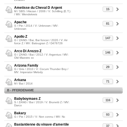
Ametisse du Cheval D Argent
15
M / SBS / Alezan / 2006 / V: Schilling (E.T.)
/ MV: Wendekreis
Apache
81
S / Pie / 2014 / V: Unknown / MV:
Unknown
Apollo Z
147
G / ZANG / Bai, Bai foncer / 2020 / V: Air
force Z / MV: Balougran Z / D476726
Arco Di Arezzo Z
146
G / ZANG / Bai / 2012 / V: Argentus / MV:
Old Maestro xx
Arizona Family
29
G / Gris / 2010 / V: Cocum Thunder Boy /
MV: Imperator Melody
Arkana
71
M / Bai / 2014
B - PFERDENAME
Babyboymaes Z
116
S / ZANG / Bai / 2019 / V: Brunetti Z / MV:
Darco
Bakary
93
G / Pie / 2015 / V: Non connu / MV: Nc
Baslantienne du vinave d’amertile
37