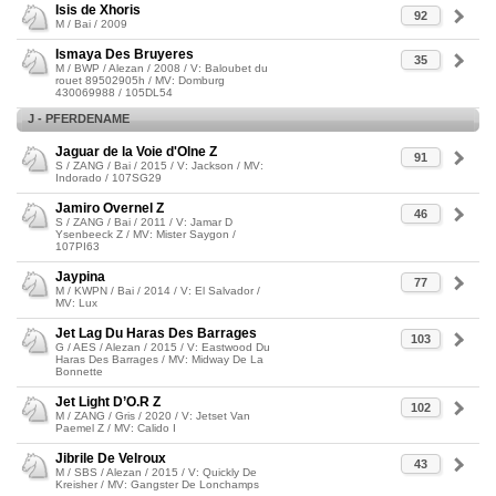
Isis de Xhoris
92
M / Bai / 2009
Ismaya Des Bruyeres
35
M / BWP / Alezan / 2008 / V: Baloubet du
rouet 89502905h / MV: Domburg
430069988 / 105DL54
J - PFERDENAME
Jaguar de la Voie d'Olne Z
91
S / ZANG / Bai / 2015 / V: Jackson / MV:
Indorado / 107SG29
Jamiro Overnel Z
46
S / ZANG / Bai / 2011 / V: Jamar D
Ysenbeeck Z / MV: Mister Saygon /
107PI63
Jaypina
77
M / KWPN / Bai / 2014 / V: El Salvador /
MV: Lux
Jet Lag Du Haras Des Barrages
103
G / AES / Alezan / 2015 / V: Eastwood Du
Haras Des Barrages / MV: Midway De La
Bonnette
Jet Light D’O.R Z
102
M / ZANG / Gris / 2020 / V: Jetset Van
Paemel Z / MV: Calido I
Jibrile De Velroux
43
M / SBS / Alezan / 2015 / V: Quickly De
Kreisher / MV: Gangster De Lonchamps