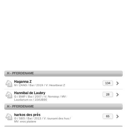
H - PFERDENAME
Haganna Z
134
M / ZANG / Bai / 2019 / V: Heartbeat Z
Hannibal de Laubry
28
G / BWP / Bai / 2007 / V: Nonstop / MV:
Laudanum xx / 104UB90
H - PFERDENAME
harkos des prés
65
G / SBS / Bai / 2013 / V: tsunami des hus /
MV: eros platiere