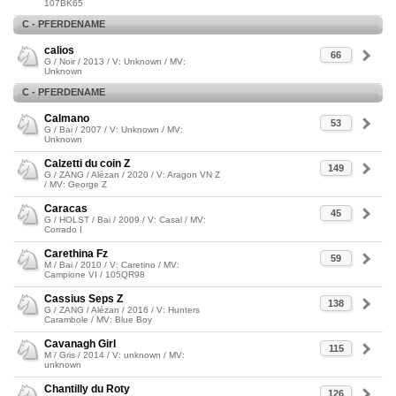
107BK65
C - PFERDENAME
calios
66
G / Noir / 2013 / V: Unknown / MV:
Unknown
C - PFERDENAME
Calmano
53
G / Bai / 2007 / V: Unknown / MV:
Unknown
Calzetti du coin Z
149
G / ZANG / Alézan / 2020 / V: Aragon VN Z
/ MV: George Z
Caracas
45
G / HOLST / Bai / 2009 / V: Casal / MV:
Corrado I
Carethina Fz
59
M / Bai / 2010 / V: Caretino / MV:
Campione VI / 105QR98
Cassius Seps Z
138
G / ZANG / Alézan / 2016 / V: Hunters
Carambole / MV: Blue Boy
Cavanagh Girl
115
M / Gris / 2014 / V: unknown / MV:
unknown
Chantilly du Roty
126