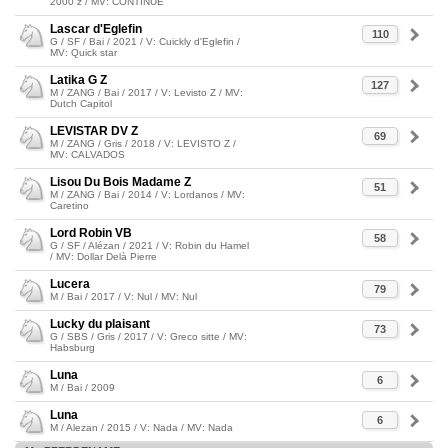
2000 z / MV: CONTINUE
Lascar d'Eglefin
110
G / SF / Bai / 2021 / V: Cuickly d'Eglefin /
MV: Quick star
Latika G Z
127
M / ZANG / Bai / 2017 / V: Levisto Z / MV:
Dutch Capitol
LEVISTAR DV Z
69
M / ZANG / Gris / 2018 / V: LEVISTO Z /
MV: CALVADOS
Lisou Du Bois Madame Z
51
M / ZANG / Bai / 2014 / V: Lordanos / MV:
Caretino
Lord Robin VB
58
G / SF / Alézan / 2021 / V: Robin du Hamel
/ MV: Dollar Delà Pierre
Lucera
79
M / Bai / 2017 / V: Nul / MV: Nul
Lucky du plaisant
73
G / SBS / Gris / 2017 / V: Greco sitte / MV:
Habsburg
Luna
6
M / Bai / 2009
Luna
6
M / Alezan / 2015 / V: Nada / MV: Nada