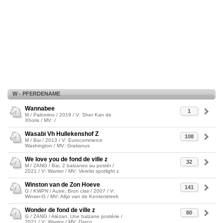
W - PFERDENAME
Wannabee
1
M / Palomino / 2019 / V: Sher Kan de
Xhoris / MV: /
Wasabi Vh Hullekenshof Z
108
M / Bai / 2013 / V: Eurocommerce
Washington / MV: Gratianus
We love you de fond de ville z
32
M / ZANG / Bai, 2 balzanes au postér /
2021 / V: Warrior / MV: Verelst spotlight z
Winston van de Zon Hoeve
141
G / KWPN / Autre, Brun clair / 2007 / V:
Winser-G / MV: Altjo van de Kenterstreek
Wonder de fond de ville z
80
G / ZANG / Alézan, Une balzane postérie /
2021 / V: Warrior / MV: Darco