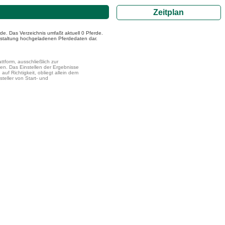
Zeitplan
de. Das Verzeichnis umfaßt aktuell 0 Pferde.
ranstaltung hochgeladenen Pferdedaten dar.
ttform, ausschließlich zur
en. Das Einstellen der Ergebnisse
uf Richtigkeit, obliegt allein dem
steller von Start- und