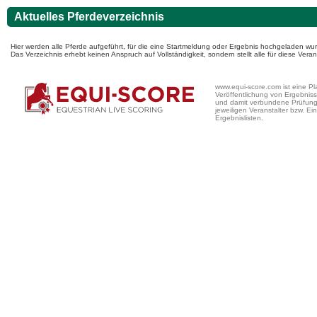
Aktuelles Pferdeverzeichnis
Hier werden alle Pferde aufgeführt, für die eine Startmeldung oder Ergebnis hochgeladen wur
Das Verzeichnis erhebt keinen Anspruch auf Vollständigkeit, sondern stellt alle für diese Ve
www.equi-score.com ist eine Pla
Veröffentlichung von Ergebniss
und damit verbundene Prüfung a
jeweiligen Veranstalter bzw. Ein
Ergebnislisten.