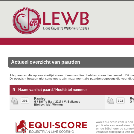
Actueel overzicht van paarden
Alle paarden die op een startlijst staan of een resultaat hebben staan hier vermeld. Dit o
Dit overzicht beweert niet compleet te zijn, maar toont alle paardengegevens die voor dit
R - Naam van het paard / Hoofdstel nummer
Ramiro
Ro
301
302
G / BWP / Bai / 2017 / V: Bailamos
G /
Biolley / MV: Wynton
www.equi-score.com is een p
publicatie van resultaten. 
en de bijbehorende controle
verantwoordelijkheid van de