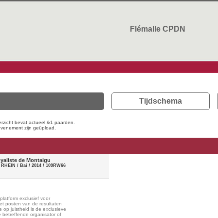
Flémalle CPDN
Tijdschema
verzicht bevat actueel &1 paarden.
 evenement zijn geüpload.
yaliste de Montaigu
 RHEIN / Bai / 2014 / 109RW66
latform exclusief voor
Het posten van de resultaten
 op juistheid is de exclusieve
 betreffende organisator of