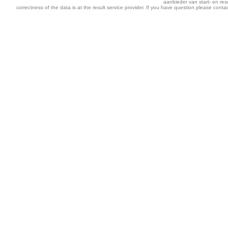
aanbieder van start- en resu
correctness of the data is at the result service provider. If you have question please contac