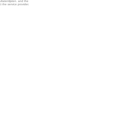
ltatenlijsten. and the
t the service provider.