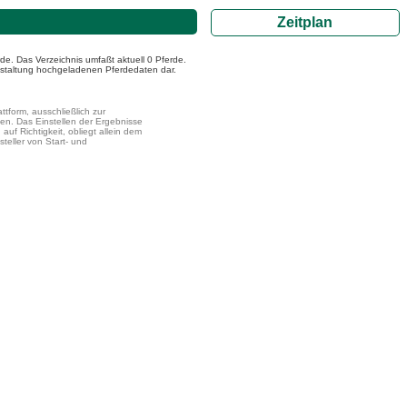
Zeitplan
de. Das Verzeichnis umfaßt aktuell 0 Pferde.
ranstaltung hochgeladenen Pferdedaten dar.
ttform, ausschließlich zur
en. Das Einstellen der Ergebnisse
uf Richtigkeit, obliegt allein dem
steller von Start- und