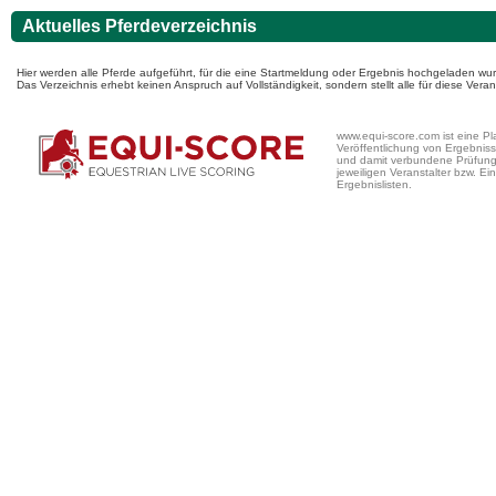
Aktuelles Pferdeverzeichnis
Hier werden alle Pferde aufgeführt, für die eine Startmeldung oder Ergebnis hochgeladen wur
Das Verzeichnis erhebt keinen Anspruch auf Vollständigkeit, sondern stellt alle für diese Ve
www.equi-score.com ist eine Pla
Veröffentlichung von Ergebniss
und damit verbundene Prüfung a
jeweiligen Veranstalter bzw. Ein
Ergebnislisten.