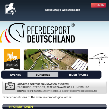
SIGN IN
Dressurtage Weiswampach
EVENTS
SCHEDULE
RIDER / HORSE
ADDRESS FOR THE NAVIGATION SYSTEM:
71 GRUUSS-STROOSS, 9991 WEISWAMPACH, LUXEMBURG
HINWEIS:
KOORDINATEN ANFAHRT: 50.143946, 6.067378 SIEHE WEGBESCHREIBUNG
Other competitions of the event in chronological order:
INFORMATIONEN