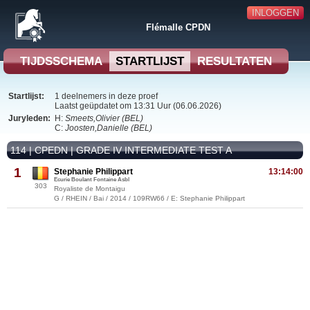
INLOGGEN
Flémalle CPDN
TIJDSSCHEMA
STARTLIJST
RESULTATEN
Startlijst:
1 deelnemers in deze proef
Laatst geüpdatet om 13:31 Uur (06.06.2026)
Juryleden:
H:
Smeets,Olivier (BEL)
C:
Joosten,Danielle (BEL)
114 | CPEDN | GRADE IV INTERMEDIATE TEST A
1
Stephanie Philippart
13:14:00
Ecurie Boulant Fontaine Asbl
303
Royaliste de Montaigu
G / RHEIN / Bai / 2014 / 109RW66 / E: Stephanie Philippart