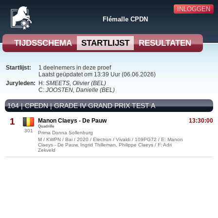
INLOGGEN
Flémalle CPDN
TIJDSSCHEMA
STARTLIJST
RESULTATEN
Startlijst:
1 deelnemers in deze proef
Laatst geüpdatet om 13:39 Uur (06.06.2026)
Juryleden:
H:
SMEETS, Olivier (BEL)
C:
JOOSTEN, Danielle (BEL)
104 | CPEDN | GRADE IV GRAND PRIX TEST A
1
Manon Claeys - De Pauw
13:30:00
Quadrille
301
Prima Donna Sollenburg
M / KWPN / Bai / 2020 / Electron / Vivaldi / 109PG72 / E: Manon
Claeys - De Pauw, Ingrid Thilleman, Philippe Claeys / F: Adri
Zekveld