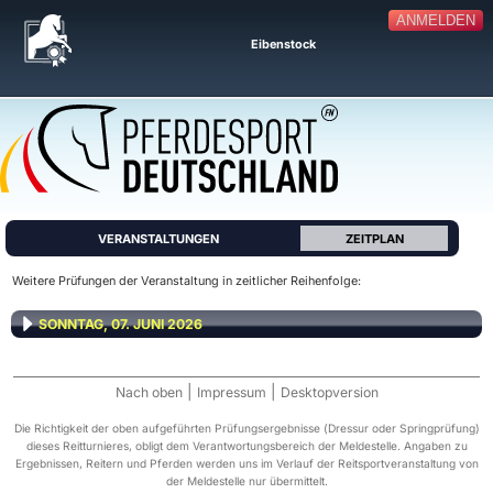
ANMELDEN
Eibenstock
VERANSTALTUNGEN
ZEITPLAN
Weitere Prüfungen der Veranstaltung in zeitlicher Reihenfolge:
SONNTAG, 07. JUNI 2026
|
|
Nach oben
Impressum
Desktopversion
Die Richtigkeit der oben aufgeführten Prüfungsergebnisse (Dressur oder Springprüfung)
dieses Reitturnieres, obligt dem Verantwortungsbereich der Meldestelle. Angaben zu
Ergebnissen, Reitern und Pferden werden uns im Verlauf der Reitsportveranstaltung von
der Meldestelle nur übermittelt.