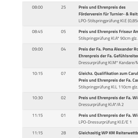
08:00
25
Preis und Ehrenpreis des
Förderverein für Turnier- & Reit
LPO-Stilspringprüfung Kl.E (0,85
08:45
05
Preis und Ehrenpreis Friseur A
Stilspringprüfung Kl.A* 90cm glz
09:00
04
Preis der Fa. Poma Alexander R
Ehrenpreis der Fa. Gefühlsreite
Dressurprüfung Kl.M* Kandare/
10:15
07
Gleichz. Qualifikation zum Ca
Preis und Ehrenpreis der Fa. Ca
Stilspringprüfung Kl.L 110cm glz
10:30
02
Preis und Ehrenpreis der Fa. W
Dressurprüfung Kl.A*/A 2
11:15
01
Preis und Ehrenpreis der Fa. W
LPO-Dressurprüfung Kl.E/E 1
11:15
28
Gleichzeitig WP KM Reiterwet