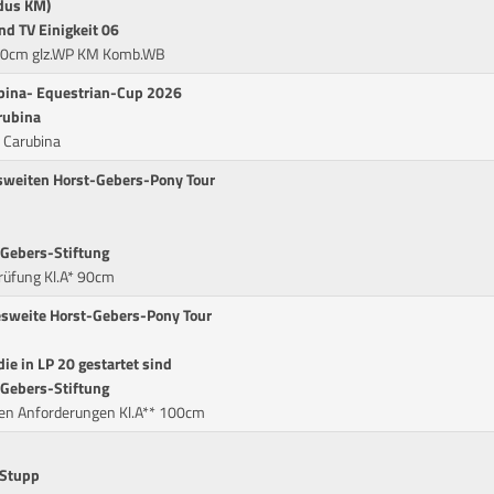
odus KM)
nd TV Einigkeit 06
 60cm glz.WP KM Komb.WB
ubina- Equestrian-Cup 2026
rubina
P Carubina
esweiten Horst-Gebers-Pony Tour
-Gebers-Stiftung
üfung Kl.A* 90cm
desweite Horst-Gebers-Pony Tour
die in LP 20 gestartet sind
-Gebers-Stiftung
en Anforderungen Kl.A** 100cm
 Stupp