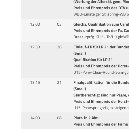
(Wertung der Alterskl. gem. M
Preis und Ehrenpreis des DTV u
WBO-Einsteiger Stilspring-WB
12:00
03
Gleichz. Qualifikation zum Car
Preis und Ehrenpreis der Fa. Ca
Dressurprfg. Kl.L* - Tr./L 3 glz.W
12:30
20
Einlauf-LP für LP 21 der Bund
(Small)
Qualifikation für LP 21
Preis und Ehrenpreis der Horst
U15-Pony-Clear-Round-Springpr
13:15
21
Finalqualifikation für die Bun
(Small)
Startberechtigt sind nur Paare, 
Preis und Ehrenpreis der Horst
U15-Ponyspringprfg.m.steigend
14:00
08
Platz. in 2 Abt.
Preis und Ehrenpreis der Firma