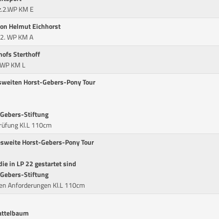
z.2.WP KM E
von Helmut Eichhorst
. 2. WP KM A
hofs Sterthoff
. WP KM L
esweiten Horst-Gebers-Pony Tour
-Gebers-Stiftung
üfung Kl.L 110cm
desweite Horst-Gebers-Pony Tour
die in LP 22 gestartet sind
-Gebers-Stiftung
en Anforderungen Kl.L 110cm
attelbaum