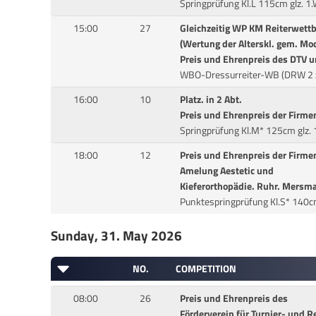
Springprüfung Kl.L 115cm glz. 1
15:00
27
Gleichzeitig WP KM Reiterwet
(Wertung der Alterskl. gem. M
Preis und Ehrenpreis des DTV u
WBO-Dressurreiter-WB (DRW 2 
16:00
10
Platz. in 2 Abt.
Preis und Ehrenpreis der Firme
Springprüfung Kl.M* 125cm glz.
18:00
12
Preis und Ehrenpreis der Firme
Amelung Aestetic und
Kieferorthopädie. Ruhr. Mersm
Punktespringprüfung Kl.S* 140c
Sunday, 31. May 2026
NO.
COMPETITION
08:00
26
Preis und Ehrenpreis des
Förderverein für Turnier- und R