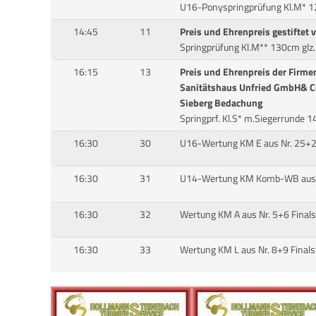
U16-Ponyspringprüfung Kl.M* 
14:45
11
Preis und Ehrenpreis gestiftet 
Springprüfung Kl.M** 130cm glz
16:15
13
Preis und Ehrenpreis der Firme
Sanitätshaus Unfried GmbH& C
Sieberg Bedachung
Springprf. Kl.S* m.Siegerrunde 
16:30
30
U16-Wertung KM E aus Nr. 25+2
16:30
31
U14-Wertung KM Komb-WB aus N
16:30
32
Wertung KM A aus Nr. 5+6 Final
16:30
33
Wertung KM L aus Nr. 8+9 Final