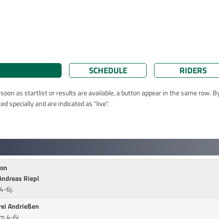
SCHEDULE
RIDERS
oon as startlist or results are available, a button appear in the same row. By
 specially and are indicated as "live".
von
Andreas Riepl
4-6j.
rei Andrießen
m 4-6j.