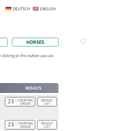
DEUTSCH
ENGLISH
HORSES
 clicking on this button you can
RESULTS
23
STARTING
RESULT
ORDER
LIST
23
STARTING
RESULT
ORDER
LIST