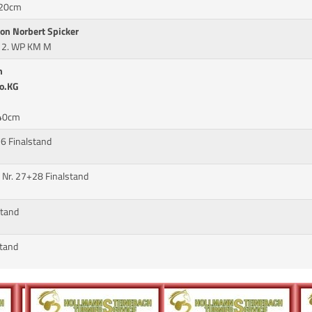
120cm
von Norbert Spicker
. 2. WP KM M
n
o.KG
140cm
6 Finalstand
r. 27+28 Finalstand
stand
stand