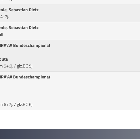
enle, Sebastian Dietz
4-7j.
enle, Sebastian Dietz
lt.
SHIRA'AA Bundeschampionat
ibuta
5+6j. / glz.BC 5j.
SHIRA'AA Bundeschampionat
6+7j. / glz.BC 6j.