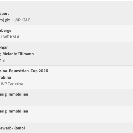
sport
m) glz. 1.WP KM E
mberge
. 1.WP KM A
ohjan
r, Melanie Tillmann
M 3
rubina-Equestrian-Cup 2026
rubina
. WP Carubina
ierig Immobilien
ierig Immobilien
tbewerb-Kombi