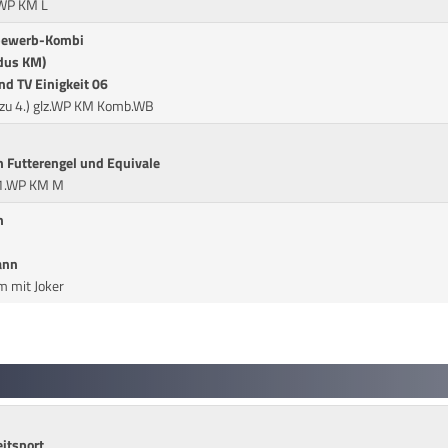
.WP KM L
tbewerb-Kombi
odus KM)
nd TV Einigkeit 06
zu 4.) glz.WP KM Komb.WB
n Futterengel und Equivale
 1.WP KM M
n
ann
m mit Joker
eitsport