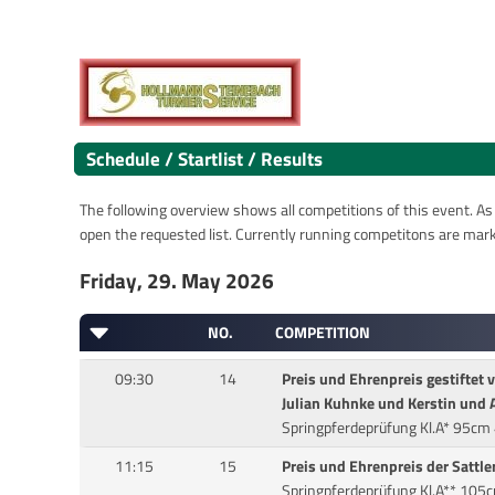
Schedule / Startlist / Results
The following overview shows all competitions of this event. As s
open the requested list. Currently running competitons are marked
Friday, 29. May 2026
NO.
COMPETITION
09:30
14
Preis und Ehrenpreis gestiftet 
Julian Kuhnke und Kerstin und 
Springpferdeprüfung Kl.A* 95cm 
11:15
15
Preis und Ehrenpreis der Sattle
Springpferdeprüfung Kl.A** 105c