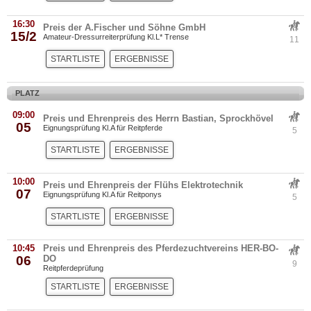
16:30
Preis der A.Fischer und Söhne GmbH
15/2
Amateur-Dressurreiterprüfung Kl.L* Trense
11
STARTLISTE
ERGEBNISSE
PLATZ
09:00
Preis und Ehrenpreis des Herrn Bastian, Sprockhövel
05
Eignungsprüfung Kl.A für Reitpferde
5
STARTLISTE
ERGEBNISSE
10:00
Preis und Ehrenpreis der Flühs Elektrotechnik
07
Eignungsprüfung Kl.A für Reitponys
5
STARTLISTE
ERGEBNISSE
10:45
Preis und Ehrenpreis des Pferdezuchtvereins HER-BO-
06
DO
9
Reitpferdeprüfung
STARTLISTE
ERGEBNISSE