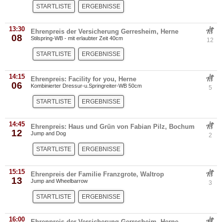
STARTLISTE
ERGEBNISSE
13:30
Ehrenpreis der Versicherung Gerresheim, Herne
08
Stilspring-WB - mit erlaubter Zeit 40cm
12
STARTLISTE
ERGEBNISSE
14:15
Ehrenpreis: Facility for you, Herne
06
Kombinierter Dressur-u.Springreiter-WB 50cm
5
STARTLISTE
ERGEBNISSE
14:45
Ehrenpreis: Haus und Grün von Fabian Pilz, Bochum
12
Jump and Dog
2
STARTLISTE
ERGEBNISSE
15:15
Ehrenpreis der Familie Franzgrote, Waltrop
13
Jump and Wheelbarrow
3
STARTLISTE
ERGEBNISSE
16:00
Ehrenpreis der Versicherung Gerresheim, Herne