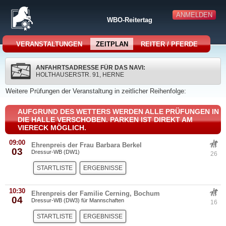
ANMELDEN
WBO-Reitertag
VERANSTALTUNGEN
ZEITPLAN
REITER / PFERDE
ANFAHRTSADRESSE FÜR DAS NAVI:
HOLTHAUSERSTR. 91, HERNE
Weitere Prüfungen der Veranstaltung in zeitlicher Reihenfolge:
AUFGRUND DES WETTERS WERDEN ALLE PRÜFUNGEN IN
DIE HALLE VERSCHOBEN. PARKEN IST DIREKT AM
VIERECK MÖGLICH.
09:00
Ehrenpreis der Frau Barbara Berkel
03
Dressur-WB (DW1)
26
STARTLISTE
ERGEBNISSE
10:30
Ehrenpreis der Familie Cerning, Bochum
04
Dressur-WB (DW3) für Mannschaften
16
STARTLISTE
ERGEBNISSE