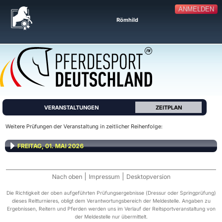
ANMELDEN
Römhild
VERANSTALTUNGEN
ZEITPLAN
Weitere Prüfungen der Veranstaltung in zeitlicher Reihenfolge:
FREITAG, 01. MAI 2026
|
|
Nach oben
Impressum
Desktopversion
Die Richtigkeit der oben aufgeführten Prüfungsergebnisse (Dressur oder Springprüfung)
dieses Reitturnieres, obligt dem Verantwortungsbereich der Meldestelle. Angaben zu
Ergebnissen, Reitern und Pferden werden uns im Verlauf der Reitsportveranstaltung von
der Meldestelle nur übermittelt.