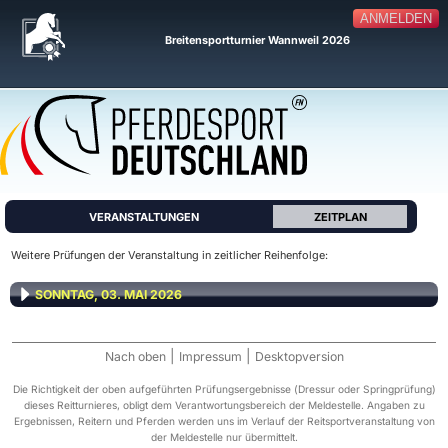
ANMELDEN
Breitensportturnier Wannweil 2026
VERANSTALTUNGEN
ZEITPLAN
Weitere Prüfungen der Veranstaltung in zeitlicher Reihenfolge:
SONNTAG, 03. MAI 2026
|
|
Nach oben
Impressum
Desktopversion
Die Richtigkeit der oben aufgeführten Prüfungsergebnisse (Dressur oder Springprüfung)
dieses Reitturnieres, obligt dem Verantwortungsbereich der Meldestelle. Angaben zu
Ergebnissen, Reitern und Pferden werden uns im Verlauf der Reitsportveranstaltung von
der Meldestelle nur übermittelt.