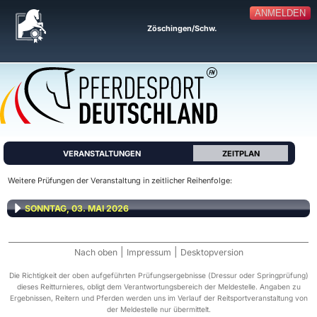
ANMELDEN
Zöschingen/Schw.
VERANSTALTUNGEN
ZEITPLAN
Weitere Prüfungen der Veranstaltung in zeitlicher Reihenfolge:
SONNTAG, 03. MAI 2026
|
|
Nach oben
Impressum
Desktopversion
Die Richtigkeit der oben aufgeführten Prüfungsergebnisse (Dressur oder Springprüfung)
dieses Reitturnieres, obligt dem Verantwortungsbereich der Meldestelle. Angaben zu
Ergebnissen, Reitern und Pferden werden uns im Verlauf der Reitsportveranstaltung von
der Meldestelle nur übermittelt.