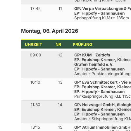
Springprüfung Kl.M* 125cm
17:45
11
GP: Verpa Verpackungen & F
EP: Hippofy - Sandhausen
Springprüfung Kl.M** 135cm
Montag, 06. April 2026
UHRZEIT
NR
PRÜFUNG
09:00
12
GP: KUM - Zeitlofs
EP: Equishop Kremer, Kleinos
Grafenrheinfeld e.V.
EP: Hippofy - Sandhausen
Amateur-Punktespringprüfung
10:10
13
GP: Eva Schmitteckert - Viel
EP: Equishop Kremer, Kleino
EP: Hippofy - Sandhausen
Punktespringprüfung Kl.L 115
11:30
14
GP: Holzvogel GmbH, ölolog
EP: Equishop Kremer, Kleino
EP: Hippofy - Sandhausen
Amateur-Stilspringprüfung Kl
13:15
15
GP: Atrium Immobilien GmbH,