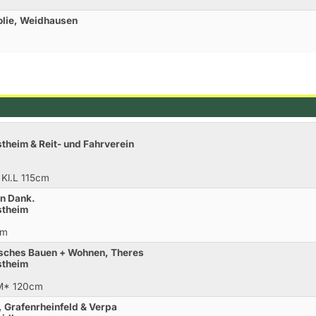
olie, Weidhausen
theim & Reit- und Fahrverein
 Kl.L 115cm
en Dank.
stheim
cm
isches Bauen + Wohnen, Theres
stheim
.M* 120cm
 Grafenrheinfeld & Verpa