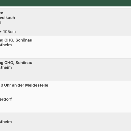
en
rvolkach
n
** 105cm
ng OHG, Schönau
stheim
ng OHG, Schönau
stheim
.30 Uhr an der Meldestelle
erdorf
stheim