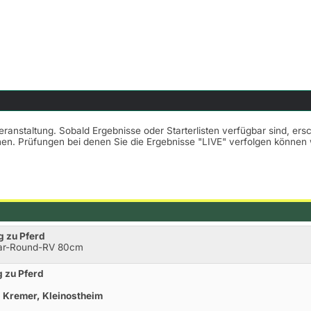
Veranstaltung. Sobald Ergebnisse oder Starterlisten verfügbar sind, er
nnen. Prüfungen bei denen Sie die Ergebnisse "LIVE" verfolgen könne
g zu Pferd
ear-Round-RV 80cm
g zu Pferd
p Kremer, Kleinostheim