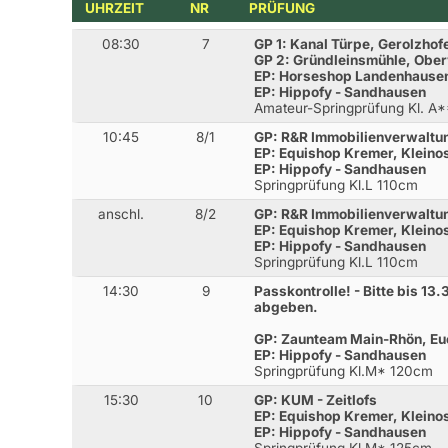
UHRZEIT
NR
PRÜFUNG
08:30
7
GP 1: Kanal Türpe, Gerolzhof
GP 2: Gründleinsmühle, Obe
EP: Horseshop Landenhause
EP: Hippofy - Sandhausen
Amateur-Springprüfung Kl. A
10:45
8/1
GP: R&R Immobilienverwaltu
EP: Equishop Kremer, Kleino
EP: Hippofy - Sandhausen
Springprüfung Kl.L 110cm
anschl.
8/2
GP: R&R Immobilienverwaltu
EP: Equishop Kremer, Kleino
EP: Hippofy - Sandhausen
Springprüfung Kl.L 110cm
14:30
9
Passkontrolle! - Bitte bis 13
abgeben.
GP: Zaunteam Main-Rhön, Eu
EP: Hippofy - Sandhausen
Springprüfung Kl.M* 120cm
15:30
10
GP: KUM - Zeitlofs
EP: Equishop Kremer, Kleino
EP: Hippofy - Sandhausen