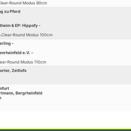
.Clear-Round Modus 90cm
ng zu Pferd
heim & EP: Hippofy -
 m.Clear-Round Modus 100cm
rling -
enrheinfeld e.V. -
Clear-Round Modus 110cm
rter, Zeitlofs
nfurt
artmann, Bergrheinfeld
n