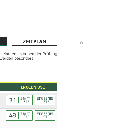
ZEITPLAN
scheint rechts neben der Prüfung
n werden besonders
ERGEBNISSE
31
START
ERGEBNIS
LISTE
LISTE
48
START
ERGEBNIS
LISTE
LISTE