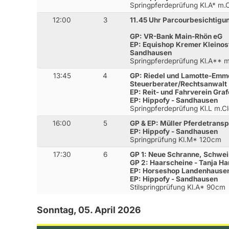
Springpferdeprüfung Kl.A* m
12:00
3
11.45 Uhr Parcourbesichtigu
GP: VR-Bank Main-Rhön eG
EP: Equishop Kremer Kleinost
Sandhausen
Springpferdeprüfung Kl.A**
13:45
4
GP: Riedel und Lamotte-Emme
Steuerberater/Rechtsanwalt
EP: Reit- und Fahrverein Graf
EP: Hippofy - Sandhausen
Springpferdeprüfung Kl.L m.
16:00
5
GP & EP: Müller Pferdetranspo
EP: Hippofy - Sandhausen
Springprüfung Kl.M* 120cm
17:30
6
GP 1: Neue Schranne, Schwei
GP 2: Haarscheine - Tanja H
EP: Horseshop Landenhause
EP: Hippofy - Sandhausen
Stilspringprüfung Kl.A* 90cm
Sonntag, 05. April 2026