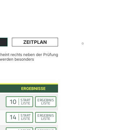
ZEITPLAN
scheint rechts neben der Prüfung
n werden besonders
ERGEBNISSE
10
START
ERGEBNIS
LISTE
LISTE
14
START
ERGEBNIS
LISTE
LISTE