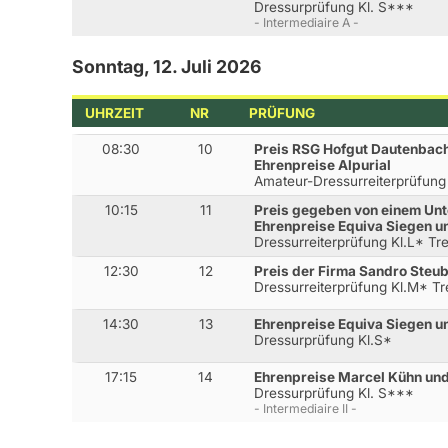
Dressurprüfung Kl. S***
- Intermediaire A -
Sonntag, 12. Juli 2026
UHRZEIT
NR
PRÜFUNG
08:30
10
Preis RSG Hofgut Dautenbac
Ehrenpreise Alpurial
Amateur-Dressurreiterprüfung
10:15
11
Preis gegeben von einem Unt
Ehrenpreise Equiva Siegen u
Dressurreiterprüfung Kl.L* Tr
12:30
12
Preis der Firma Sandro Steube
Dressurreiterprüfung Kl.M* T
14:30
13
Ehrenpreise Equiva Siegen u
Dressurprüfung Kl.S*
17:15
14
Ehrenpreise Marcel Kühn un
Dressurprüfung Kl. S***
- Intermediaire II -