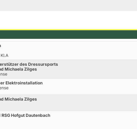
h
 Kl.A
erstützer des Dressursports
nd Michaela Zilges
ense
r Elektroinstallation
rense
nd Michaela Zilges
d RSG Hofgut Dautenbach