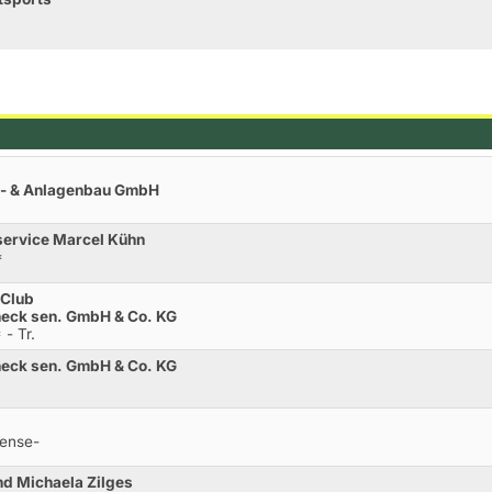
t
er- & Anlagenbau GmbH
service Marcel Kühn
*
 Club
neck sen. GmbH & Co. KG
- Tr.
neck sen. GmbH & Co. KG
rense-
nd Michaela Zilges