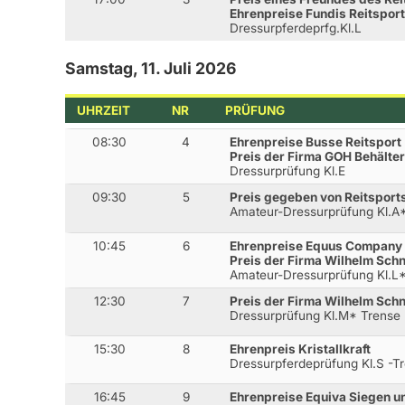
Ehrenpreise Fundis Reitspor
Dressurpferdeprfg.Kl.L
Samstag, 11. Juli 2026
UHRZEIT
NR
PRÜFUNG
08:30
4
Ehrenpreise Busse Reitsport
Preis der Firma GOH Behält
Dressurprüfung Kl.E
09:30
5
Preis gegeben von Reitsport
Amateur-Dressurprüfung Kl.A
10:45
6
Ehrenpreise Equus Company
Preis der Firma Wilhelm Sch
Amateur-Dressurprüfung Kl.L* 
12:30
7
Preis der Firma Wilhelm Sch
Dressurprüfung Kl.M* Trense
15:30
8
Ehrenpreis Kristallkraft
Dressurpferdeprüfung Kl.S -T
16:45
9
Ehrenpreise Equiva Siegen u