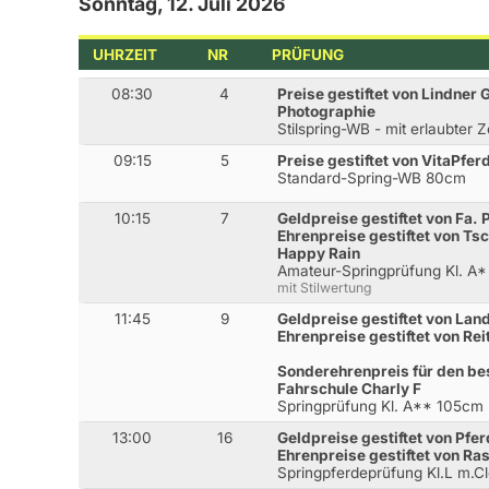
Sonntag, 12. Juli 2026
UHRZEIT
NR
PRÜFUNG
08:30
4
Preise gestiftet von Lindner 
Photographie
Stilspring-WB - mit erlaubter 
09:15
5
Preise gestiftet von VitaPfer
Standard-Spring-WB 80cm
10:15
7
Geldpreise gestiftet von Fa. 
Ehrenpreise gestiftet von Tsc
Happy Rain
Amateur-Springprüfung Kl. A
mit Stilwertung
11:45
9
Geldpreise gestiftet von La
Ehrenpreise gestiftet von Re
Sonderehrenpreis für den best
Fahrschule Charly F
Springprüfung Kl. A** 105cm
13:00
16
Geldpreise gestiftet von Pf
Ehrenpreise gestiftet von R
Springpferdeprüfung Kl.L m.