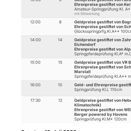
Ehrenpreise gestiftet von Ker
Amateur-Springprüfung Kl. A
mit Stilwertung
12:00
8
Geldpreise gestiftet von Bo
Ehrenpreise gestiftet von Sc
Glücksspringprfg.Kl.A** 100
14:00
14
Geldpreise gestiftet von Zahn
Eichendorf
Ehrenpreise gestiftet von Alp
Springpferdeprüfung Kl.A* m
15:00
15
Geldpreise gestiftet von VR
Ehrenpreise gestiftet von S
Marstall
Springpferdeprüfung Kl.A**
16:00
10
Geld- und Ehrenpreise gestif
Springprüfung Kl.L 110cm
17:30
12
Geldpreise gestiftet von He
Klimatechnik)
Ehrenpreise gestiftet von WE
Berger powered by Havens
Springprüfung Kl.M* 120cm