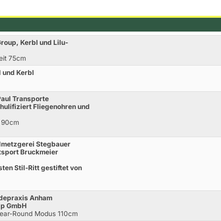
Group, Kerbl und Lilu-
Zeit 75cm
d und Kerbl
Paul Transporte
hulifiziert Fliegenohren und
* 90cm
ndmetzgerei Stegbauer
itsport Bruckmeier
en Stil-Ritt gestiftet von
erdepraxis Anham
asp GmbH
Clear-Round Modus 110cm