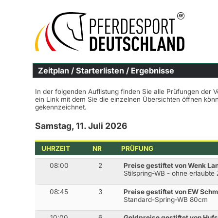
Zeitplan / Starterlisten / Ergebnisse
In der folgenden Auflistung finden Sie alle Prüfungen der 
ein Link mit dem Sie die einzelnen Übersichten öffnen kö
gekennzeichnet.
Samstag, 11. Juli 2026
UHRZEIT
NR
PRÜFUNG
08:00
2
Preise gestiftet von Wenk La
Stilspring-WB - ohne erlaubte
08:45
3
Preise gestiftet von EW Schm
Standard-Spring-WB 80cm
10:00
6
Geldpreise gestiftet von Huf