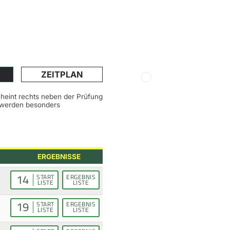
ZEITPLAN
scheint rechts neben der Prüfung
n werden besonders
ERGEBNISSE
14
START
ERGEBNIS
LISTE
LISTE
19
START
ERGEBNIS
LISTE
LISTE