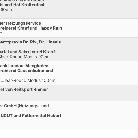
bl und Hof Krottenthal
* 90cm
gner Heizungsservice
hreinerei Krapf und Happy Rain
cm
arztpraxis Dr. Pix, Dr. Linseis
urial und Schreinerei Krapf
.Clear-Round Modus 90cm
 Bank Landau-Mengkofen
chreinerei Gassenhuber und
 m.Clear-Round Modus 100cm
tet von Reitsport Riemer
ber GmbH (Heizungs- und
INGUT und Futtermittel Hubert