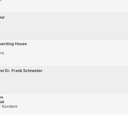
our
Boarding House
re
ei Dr. Frank Schneider
en
nat
* Kandare