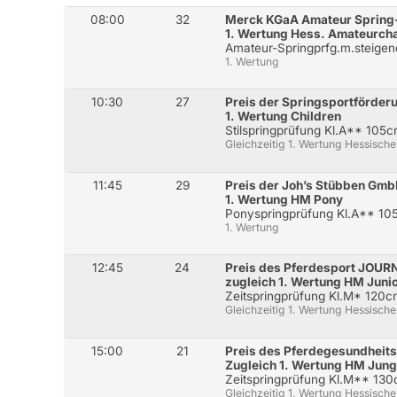
08:00
32
Merck KGaA Amateur Spring
1. Wertung Hess. Amateurch
Amateur-Springprfg.m.steige
1. Wertung
10:30
27
Preis der Springsportförder
1. Wertung Children
Stilspringprüfung Kl.A** 105
Gleichzeitig 1. Wertung Hessische
11:45
29
Preis der Joh’s Stübben Gmb
1. Wertung HM Pony
Ponyspringprüfung Kl.A** 1
1. Wertung
12:45
24
Preis des Pferdesport JOU
zugleich 1. Wertung HM Juni
Zeitspringprüfung Kl.M* 120
Gleichzeitig 1. Wertung Hessische
15:00
21
Preis des Pferdegesundhei
Zugleich 1. Wertung HM Jung
Zeitspringprüfung Kl.M** 13
Gleichzeitig 1. Wertung Hessische