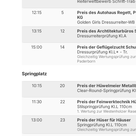
Reiterwettbewerb Schritt-Trab
12:15
5
Preis des Autohaus Regett, 
KG
Golden Girls Dressurreiter-WB
13:15
12
Preis des Archtitekturbüros
Dressurreiterprüfung Kl.A
15:00
14
Preis der Geflügelzucht Schu
Dressurprüfung Kl.L* - Tr.
Gleichzeitig Wertungsprüfung zur
Paderborn
Springplatz
10:15
20
Preis der Hüwelmeier Metallb
Clear-Round-Springprüfung K
11:30
22
Preis der Feinwerktechnik H
Stilspringprüfung Kl.L 110cm
1. Wertung zur Westenholzer Ras
13:00
23
Preis der Hüser für Häuser
Springprüfung Kl.L 110cm
Gleichzeitig Wertungsprüfung z