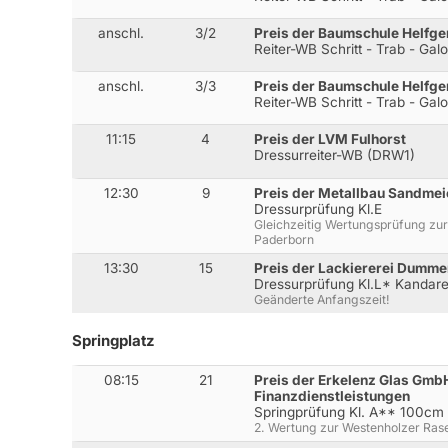
anschl.
3/2
Preis der Baumschule Helfger
Reiter-WB Schritt - Trab - Gal
anschl.
3/3
Preis der Baumschule Helfger
Reiter-WB Schritt - Trab - Gal
11:15
4
Preis der LVM Fulhorst
Dressurreiter-WB (DRW1)
12:30
9
Preis der Metallbau Sandme
Dressurprüfung Kl.E
Gleichzeitig Wertungsprüfung zur
Paderborn
13:30
15
Preis der Lackiererei Dumme
Dressurprüfung Kl.L* Kandar
Geänderte Anfangszeit!
Springplatz
08:15
21
Preis der Erkelenz Glas GmbH
Finanzdienstleistungen
Springprüfung Kl. A** 100cm
2. Wertung zur Westenholzer Ras