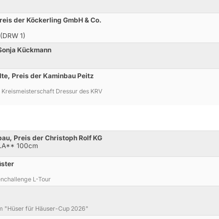
Preis der Köckerling GmbH & Co.
 (DRW 1)
 Sonja Kückmann
lte, Preis der Kaminbau Peitz
 Kreismeisterschaft Dressur des KRV
au, Preis der Christoph Rolf KG
l.A** 100cm
üster
enchallenge L-Tour
um "Hüser für Häuser-Cup 2026"