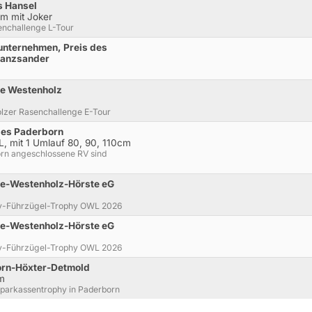
s Hansel
cm mit Joker
enchallenge L-Tour
unternehmen, Preis des
ranzsander
ke Westenholz
lzer Rasenchallenge E-Tour
des Paderborn
L, mit 1 Umlauf 80, 90, 110cm
rn angeschlossene RV sind
de-Westenholz-Hörste eG
Pony-Führzügel-Trophy OWL 2026
de-Westenholz-Hörste eG
Pony-Führzügel-Trophy OWL 2026
orn-Höxter-Detmold
cm
e Sparkassentrophy in Paderborn