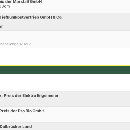
eis der Marstall GmbH
100cm
 Tiefkühlkostvertrieb GmbH & Co.
cm
k
enchallenge A-Tour
k, Preis der Elektro Engelmeier
 Preis der Pro Bio GmbH
e Delbrücker Land