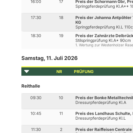
16:00
17
Preis der Schormann Gbr, Pr
Springpferdeprüfung Kl.A** 
17:30
18
Preis der Johanna Antpöhler
KG
Springpferdeprüfung Kl.L 110
18:30
19
Preis der Zahnärzte Delbrüc
Stilspringprüfung Kl.A* 90cm
1. Wertung zur Westenholzer Ras
Samstag, 11. Juli 2026
NR
PRÜFUNG
Reithalle
09:30
10
Preis der Bonke Metalltechni
Dressurpferdeprüfung Kl.A
10:45
11
Preis des Landhaus Schulte,
Dressurpferdeprüfung Kl.L
11:30
2
Preis der Raiffeisen Central