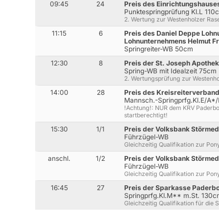
09:45
24
Preis des Einrichtungshause
Punktespringprüfung Kl.L 110
2. Wertung zur Westenholzer Ras
11:15
6
Preis des Daniel Deppe Lohn
Lohnunternehmens Helmut F
Springreiter-WB 50cm
12:30
8
Preis der St. Joseph Apothe
Spring-WB mit Idealzeit 75cm
2. Wertungsprüfung zur Westenho
14:00
28
Preis des Kreisreiterverban
Mannsch.-Springprfg.Kl.E/A*/
!Achtung!: NUR dem KRV Paderbo
startberechtigt!
15:30
1/1
Preis der Volksbank Störme
Führzügel-WB
Gleichzeitig Qualifikation zur 
anschl.
1/2
Preis der Volksbank Störme
Führzügel-WB
Gleichzeitig Qualifikation zur 
16:45
27
Preis der Sparkasse Paderb
Springprfg.Kl.M** m.St. 130
Gleichzeitig Qualifikation für di