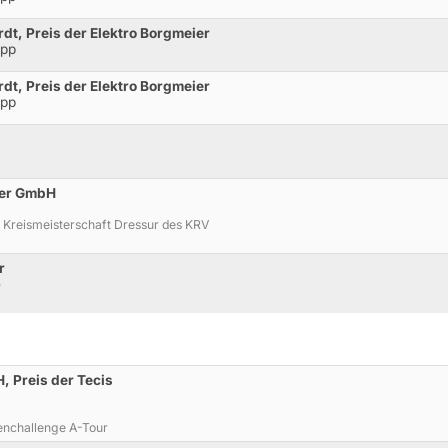
dt, Preis der Elektro Borgmeier
opp
dt, Preis der Elektro Borgmeier
opp
ier GmbH
 Kreismeisterschaft Dressur des KRV
r
e
, Preis der Tecis
enchallenge A-Tour