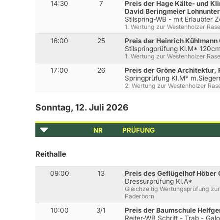
14:30
7
Preis der Hage Kälte- und K
David Beringmeier Lohnunt
Stilspring-WB - mit Erlaubter 
1. Wertung zur Westenholzer Ras
16:00
25
Preis der Heinrich Kühlman
Stilspringprüfung Kl.M* 120c
1. Wertung zur Westenholzer Ras
17:00
26
Preis der Gröne Architektur,
Springprüfung Kl.M* m.Siege
2. Wertung zur Westenholzer Ras
Sonntag, 12. Juli 2026
NR
PRÜFUNG
Reithalle
09:00
13
Preis des Geflügelhof Höbe
Dressurprüfung Kl.A*
Gleichzeitig Wertungsprüfung zur
Paderborn
10:00
3/1
Preis der Baumschule Helfger
Reiter-WB Schritt - Trab - Gal