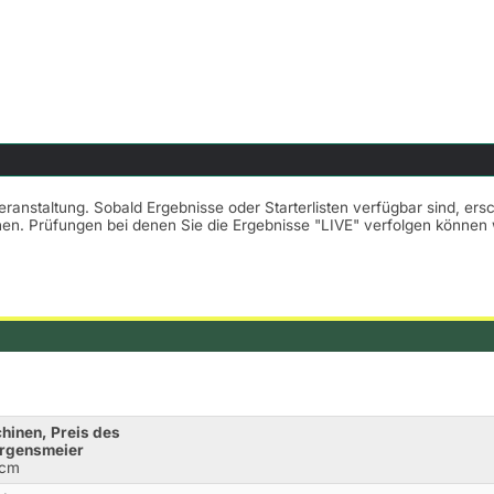
Veranstaltung. Sobald Ergebnisse oder Starterlisten verfügbar sind, er
nnen. Prüfungen bei denen Sie die Ergebnisse "LIVE" verfolgen könne
hinen, Preis des
ürgensmeier
0cm