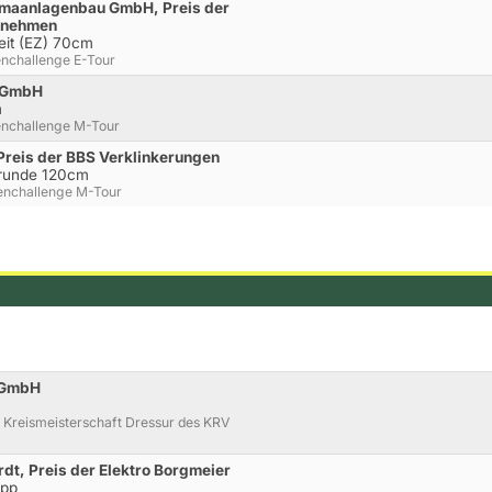
limaanlagenbau GmbH, Preis der
ernehmen
Zeit (EZ) 70cm
enchallenge E-Tour
n GmbH
m
enchallenge M-Tour
 Preis der BBS Verklinkerungen
rrunde 120cm
enchallenge M-Tour
r GmbH
 Kreismeisterschaft Dressur des KRV
dt, Preis der Elektro Borgmeier
opp