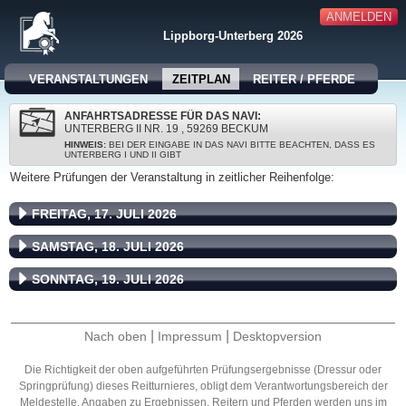
ANMELDEN
Lippborg-Unterberg 2026
VERANSTALTUNGEN
ZEITPLAN
REITER / PFERDE
ANFAHRTSADRESSE FÜR DAS NAVI:
UNTERBERG II NR. 19 , 59269 BECKUM
HINWEIS:
BEI DER EINGABE IN DAS NAVI BITTE BEACHTEN, DASS ES
UNTERBERG I UND II GIBT
Weitere Prüfungen der Veranstaltung in zeitlicher Reihenfolge:
FREITAG, 17. JULI 2026
SAMSTAG, 18. JULI 2026
SONNTAG, 19. JULI 2026
|
|
Nach oben
Impressum
Desktopversion
Die Richtigkeit der oben aufgeführten Prüfungsergebnisse (Dressur oder
Springprüfung) dieses Reitturnieres, obligt dem Verantwortungsbereich der
Meldestelle. Angaben zu Ergebnissen, Reitern und Pferden werden uns im