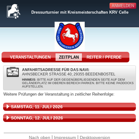
ANMELDEN
Dressurturnier mit Kreismeisterschaften KRV Celle
VERANSTALTUNGEN
ZEITPLAN
REITER / PFERDE
ANFAHRTSADRESSE FÜR DAS NAVI:
AHNSBECKER STRASSE 40; 29355 BEEDENBOSTEL
HINWEIS:
BITTE AUF DER GEGENÜBERLIEGENDEN SEITE AUF DEM
GELÄNDEPLATZ IM OBEREN BEREICH PARKEN. BITTE KEINE PADDOCKS
AUFSTELLEN.
Weitere Prüfungen der Veranstaltung in zeitlicher Reihenfolge:
SAMSTAG, 11. JULI 2026
SONNTAG, 12. JULI 2026
|
|
Nach oben
Impressum
Desktopversion