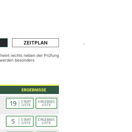
ZEITPLAN
scheint rechts neben der Prüfung
n werden besonders
ERGEBNISSE
19
START
ERGEBNIS
LISTE
LISTE
5
START
ERGEBNIS
LISTE
LISTE