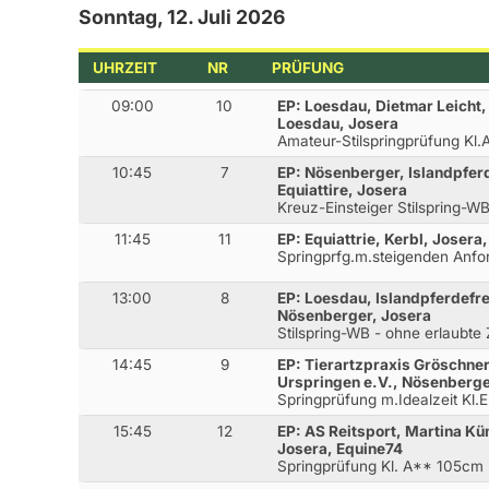
Sonntag, 12. Juli 2026
UHRZEIT
NR
PRÜFUNG
09:00
10
EP: Loesdau, Dietmar Leicht
Loesdau, Josera
Amateur-Stilspringprüfung Kl
10:45
7
EP: Nösenberger, Islandpfer
Equiattire, Josera
Kreuz-Einsteiger Stilspring-
11:45
11
EP: Equiattrie, Kerbl, Josera
Springprfg.m.steigenden Anf
13:00
8
EP: Loesdau, Islandpferdefr
Nösenberger, Josera
Stilspring-WB - ohne erlaubte
14:45
9
EP: Tierartzpraxis Gröschne
Urspringen e.V., Nösenberge
Springprüfung m.Idealzeit Kl
15:45
12
EP: AS Reitsport, Martina Kü
Josera, Equine74
Springprüfung Kl. A** 105cm