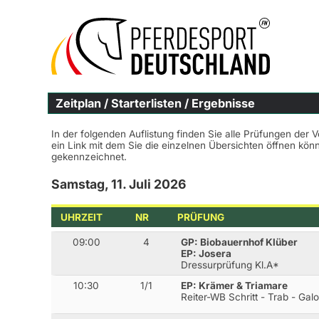
Zeitplan / Starterlisten / Ergebnisse
In der folgenden Auflistung finden Sie alle Prüfungen der 
ein Link mit dem Sie die einzelnen Übersichten öffnen kö
gekennzeichnet.
Samstag, 11. Juli 2026
UHRZEIT
NR
PRÜFUNG
09:00
4
GP: Biobauernhof Klüber
EP: Josera
Dressurprüfung Kl.A*
10:30
1/1
EP: Krämer & Triamare
Reiter-WB Schritt - Trab - Gal