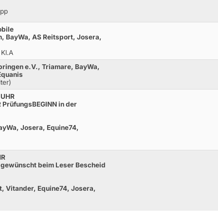
opp
bile
, BayWa, AS Reitsport, Josera,
 Kl.A
pringen e.V., Triamare, BayWa,
Equanis
ter)
 UHR
 PrüfungsBEGINN in der
BayWa, Josera, Equine74,
HR
 gewünscht beim Leser Bescheid
t, Vitander, Equine74, Josera,