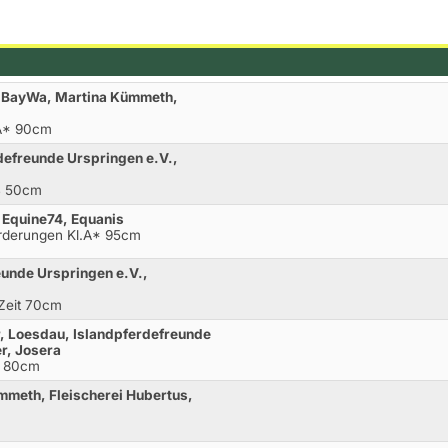
, BayWa, Martina Kümmeth,
.A* 90cm
defreunde Urspringen e.V.,
WB 50cm
, Equine74, Equanis
orderungen Kl.A* 95cm
eunde Urspringen e.V.,
 Zeit 70cm
r, Loesdau, Islandpferdefreunde
r, Josera
.E 80cm
mmeth, Fleischerei Hubertus,