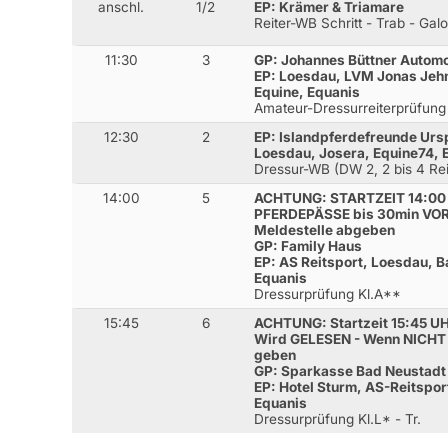
anschl.
1/2
EP: Krämer & Triamare
Reiter-WB Schritt - Trab - Gal
11:30
3
GP: Johannes Büttner Automo
EP: Loesdau, LVM Jonas Jehn
Equine, Equanis
Amateur-Dressurreiterprüfung
12:30
2
EP: Islandpferdefreunde Urs
Loesdau, Josera, Equine74, 
Dressur-WB (DW 2, 2 bis 4 Rei
14:00
5
ACHTUNG: STARTZEIT 14:00
PFERDEPÄSSE bis 30min VOR
Meldestelle abgeben
GP: Family Haus
EP: AS Reitsport, Loesdau, 
Equanis
Dressurprüfung Kl.A**
15:45
6
ACHTUNG: Startzeit 15:45 U
Wird GELESEN - Wenn NICHT
geben
GP: Sparkasse Bad Neustadt
EP: Hotel Sturm, AS-Reitspor
Equanis
Dressurprüfung Kl.L* - Tr.