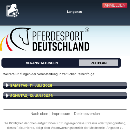
ANMELDEN
Langenau
VERANSTALTUNGEN
ZEITPLAN
Weitere Prüfungen der Veranstaltung in zeitlicher Reihenfolge:
SAMSTAG, 11. JULI 2026
SONNTAG, 12. JULI 2026
|
|
Nach oben
Impressum
Desktopversion
Die Richtigkeit der oben aufgeführten Prüfungsergebnisse (Dressur oder Springprüfung)
dieses Reitturnieres, obligt dem Verantwortungsbereich der Meldestelle. Angaben zu