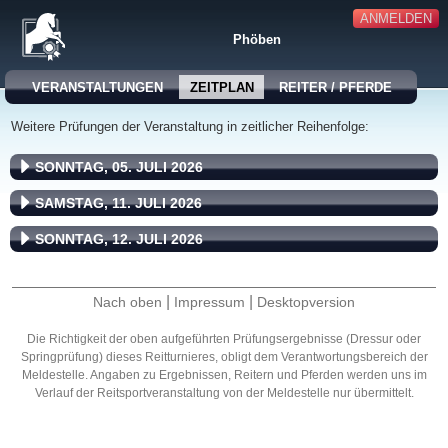
ANMELDEN
Phöben
VERANSTALTUNGEN
ZEITPLAN
REITER / PFERDE
Weitere Prüfungen der Veranstaltung in zeitlicher Reihenfolge:
SONNTAG, 05. JULI 2026
SAMSTAG, 11. JULI 2026
SONNTAG, 12. JULI 2026
|
|
Nach oben
Impressum
Desktopversion
Die Richtigkeit der oben aufgeführten Prüfungsergebnisse (Dressur oder
Springprüfung) dieses Reitturnieres, obligt dem Verantwortungsbereich der
Meldestelle. Angaben zu Ergebnissen, Reitern und Pferden werden uns im
Verlauf der Reitsportveranstaltung von der Meldestelle nur übermittelt.