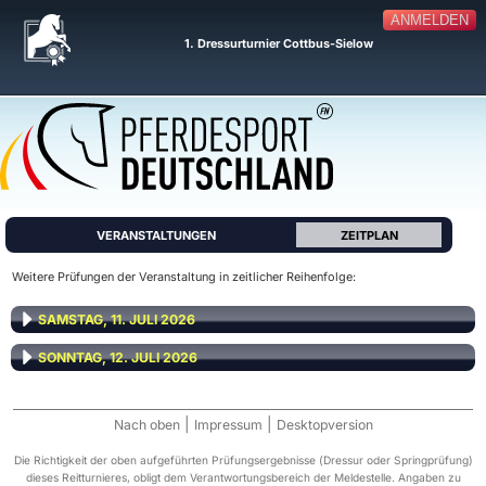
ANMELDEN
1. Dressurturnier Cottbus-Sielow
VERANSTALTUNGEN
ZEITPLAN
Weitere Prüfungen der Veranstaltung in zeitlicher Reihenfolge:
SAMSTAG, 11. JULI 2026
SONNTAG, 12. JULI 2026
|
|
Nach oben
Impressum
Desktopversion
Die Richtigkeit der oben aufgeführten Prüfungsergebnisse (Dressur oder Springprüfung)
dieses Reitturnieres, obligt dem Verantwortungsbereich der Meldestelle. Angaben zu