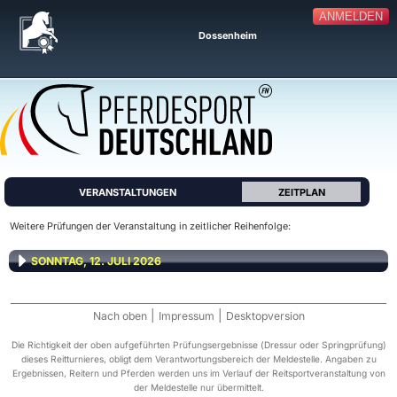
ANMELDEN
Dossenheim
VERANSTALTUNGEN
ZEITPLAN
Weitere Prüfungen der Veranstaltung in zeitlicher Reihenfolge:
SONNTAG, 12. JULI 2026
|
|
Nach oben
Impressum
Desktopversion
Die Richtigkeit der oben aufgeführten Prüfungsergebnisse (Dressur oder Springprüfung)
dieses Reitturnieres, obligt dem Verantwortungsbereich der Meldestelle. Angaben zu
Ergebnissen, Reitern und Pferden werden uns im Verlauf der Reitsportveranstaltung von
der Meldestelle nur übermittelt.