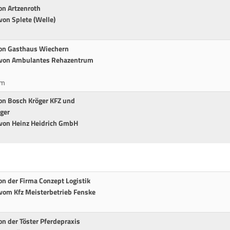
on Artzenroth
von Splete (Welle)
von Gasthaus Wiechern
t von Ambulantes Rehazentrum
cm
von Bosch Kröger KFZ und
ger
 von Heinz Heidrich GmbH
on der Firma Conzept Logistik
 vom Kfz Meisterbetrieb Fenske
on der Töster Pferdepraxis