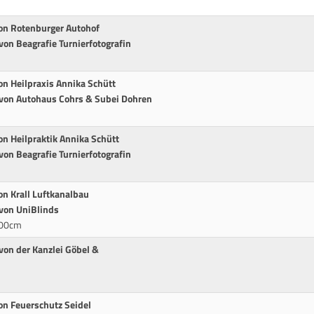
von Rotenburger Autohof
von Beagrafie Turnierfotografin
on Heilpraxis Annika Schütt
 von Autohaus Cohrs & Subei Dohren
on Heilpraktik Annika Schütt
von Beagrafie Turnierfotografin
on Krall Luftkanalbau
 von UniBlinds
100cm
von der Kanzlei Göbel &
on Feuerschutz Seidel