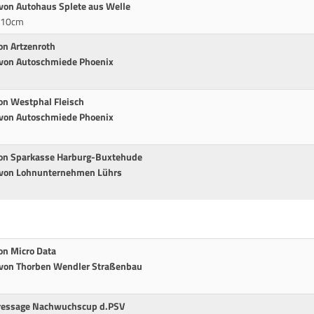
 von Autohaus Splete aus Welle
 110cm
on Artzenroth
t von Autoschmiede Phoenix
m
von Westphal Fleisch
t von Autoschmiede Phoenix
 von Sparkasse Harburg-Buxtehude
t von Lohnunternehmen Lührs
on Micro Data
t von Thorben Wendler Straßenbau
ressage Nachwuchscup d.PSV