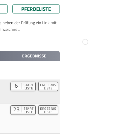
PFERDELISTE
ts neben der Prüfung ein Link mit
nnzeichnet.
ERGEBNISSE
6
START
ERGEBNIS
LISTE
LISTE
23
START
ERGEBNIS
LISTE
LISTE