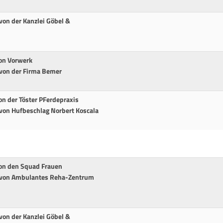
von der Kanzlei Göbel &
von Vorwerk
 von der Firma Bemer
on der Töster PFerdepraxis
 von Hufbeschlag Norbert Koscala
von den Squad Frauen
t von Ambulantes Reha-Zentrum
von der Kanzlei Göbel &