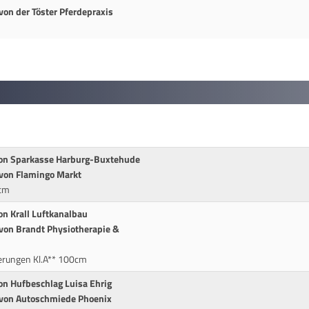
von der Töster Pferdepraxis
 von Sparkasse Harburg-Buxtehude
 von Flamingo Markt
0cm
on Krall Luftkanalbau
 von Brandt Physiotherapie &
erungen Kl.A** 100cm
on Hufbeschlag Luisa Ehrig
t von Autoschmiede Phoenix