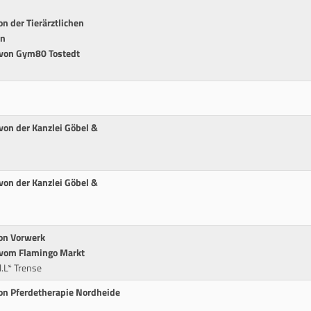
n der Tierärztlichen
en
 von Gym80 Tostedt
von der Kanzlei Göbel &
von der Kanzlei Göbel &
von Vorwerk
 vom Flamingo Markt
.L* Trense
von Pferdetherapie Nordheide