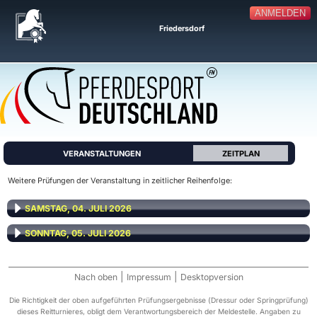
ANMELDEN
Friedersdorf
VERANSTALTUNGEN
ZEITPLAN
Weitere Prüfungen der Veranstaltung in zeitlicher Reihenfolge:
SAMSTAG, 04. JULI 2026
SONNTAG, 05. JULI 2026
|
|
Nach oben
Impressum
Desktopversion
Die Richtigkeit der oben aufgeführten Prüfungsergebnisse (Dressur oder Springprüfung)
dieses Reitturnieres, obligt dem Verantwortungsbereich der Meldestelle. Angaben zu