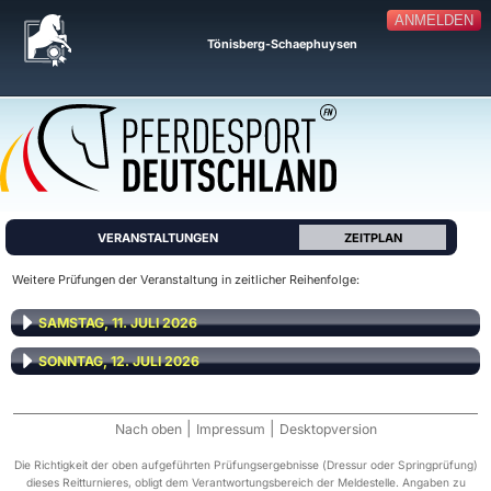
ANMELDEN
Tönisberg-Schaephuysen
VERANSTALTUNGEN
ZEITPLAN
Weitere Prüfungen der Veranstaltung in zeitlicher Reihenfolge:
SAMSTAG, 11. JULI 2026
SONNTAG, 12. JULI 2026
|
|
Nach oben
Impressum
Desktopversion
Die Richtigkeit der oben aufgeführten Prüfungsergebnisse (Dressur oder Springprüfung)
dieses Reitturnieres, obligt dem Verantwortungsbereich der Meldestelle. Angaben zu