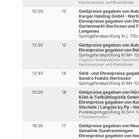
Hannoveraner und Rheinländer
10:00
12
Geldpreise gegeben von Auto
Karger Holding GmbH - Illert
Ehrenpreise gegeben von Ot
Gartenmarkt Illertissen und 
Langenau
Springpferdeprüfung Kl.L 115
12:30
13
Geldpreise gegeben von Auto
Ehrenpreise gegeben von Rei
Springpferdeprüfung Kl.M* 1
Zugleich Süddeutsches Hannovera
Hannoveraner und Rheinländer
12:45
14
Geld- und Ehrenpreise gegeb
Sandro Foddis Illertissen
Springpferdeprüfung Kl.M* 1
15:00
18
Geldpreise gegeben von Hör
Kühl-& Tiefkühllogistik Gmb
Ehrenpreise gegeben von Auw
Stechele / Lángolo by Pp - Ill
Punktespringprüfung Kl.S** 
!! Passkontrolle !!
16:30
17
Geldpreise gegeben von Neu
Semelink Gundremmingen
Ehrenpreise gegeben von Iwe