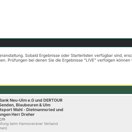
Veranstaltung. Sobald Ergebnisse oder Starterlisten verfügbar sind, er
nnen. Prüfungen bei denen Sie die Ergebnisse "LIVE" verfolgen könne
-Bank Neu-Ulm e.G und DERTOUR
 Senden, Blaubeuren & Ulm
tsport Wahl - Dietmannsried und
Wangen Herr Dreher
0cm
rüfung beim Hannoveraner Verband
nnen)