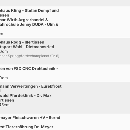
haus Kling - Stefan Dempf und
issen
mar Wirth Argrarhandel &
Fahrschule Jenny DUDA - Ulm &
cm
haus Rogg - Illertissen
tsport Wahl - Dietmannsried
20cm
ner Springpferdechampionat für 6j
en von FSD CNC Drehtechnik -
20cm
mann Verwertungen - Eurekfrost
H
ald Pferdeklinik - Dr. Max
ertissen
145cm
mayer Fleischwaren HV - Bernd
st Tierernährung Dr. Meyer