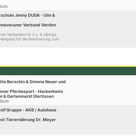
40cm
rschule Jenny DUDA - Ulm &
nnoveraner Verband Verden
ner Verbandes für 3 u. 4 Jährige
 Hengste) für die Nominierung zum
lie Berschin & Simona Neuer und
ämer Pferdesport - Hockenheim
 & Gartenmarkt Illertissen
110cm
lf Gruppe - AKB / Autohaus
st Tierernährung Dr. Meyer