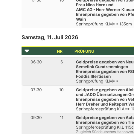
17:30
16
Geldpreise gegeben von St
Frau Nina Horn und
AMC AG - Herr Werner Klasa
Ehrenpreise gegeben von Pfer
Wain
Springprüfung Kl.M** 135cm
Samstag, 11. Juli 2026
NR
PRÜFUNG
06:30
6
Geldpreise gegeben von Neu
Semelink Gundremmingen
Ehrenpreise gegeben von FS
Foddis Illertissen
Springprüfung Kl.M**
07:30
10
Geldpreise gegeben von Alo
und JADO Übersetzungen Gm
Ehrenpreise gegeben von Vet
Herr Dreher und Reitsport Wa
Springpferdeprüfung Kl.A** 
09:30
11
Geldpreise gegeben von Auto
Ehrenpreise gegeben von Ti
Springpferdeprüfung Kl.L 115
Zugleich Süddeutsches Hannovera