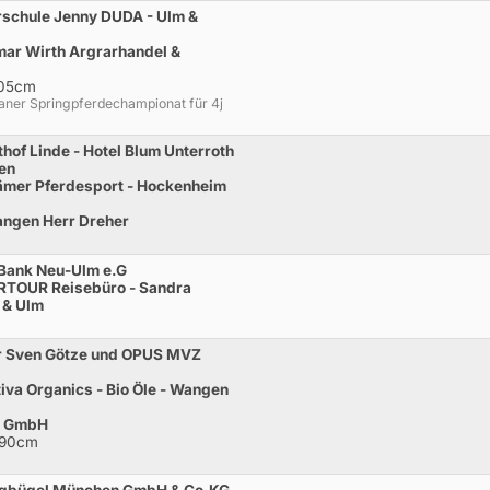
rschule Jenny DUDA - Ulm &
mar Wirth Argrarhandel &
105cm
ner Springpferdechampionat für 4j
of Linde - Hotel Blum Unterroth
en
ämer Pferdesport - Hockenheim
Wangen Herr Dreher
Bank Neu-Ulm e.G
RTOUR Reisebüro - Sandra
 & Ulm
r Sven Götze und OPUS MVZ
iva Organics - Bio Öle - Wangen
e GmbH
 90cm