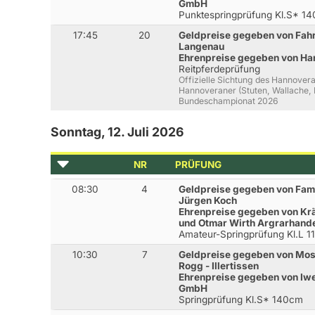
GmbH
Punktespringprüfung Kl.S* 1
17:45
20
Geldpreise gegeben von Fah
Langenau
Ehrenpreise gegeben von Ha
Reitpferdeprüfung
Offizielle Sichtung des Hannovera
Hannoveraner (Stuten, Wallache,
Bundeschampionat 2026
Sonntag, 12. Juli 2026
NR
PRÜFUNG
08:30
4
Geldpreise gegeben von Fami
Jürgen Koch
Ehrenpreise gegeben von Kr
und Otmar Wirth Argrarhandel
Amateur-Springprüfung Kl.L 
10:30
7
Geldpreise gegeben von Moso
Rogg - Illertissen
Ehrenpreise gegeben von Iwe
GmbH
Springprüfung Kl.S* 140cm