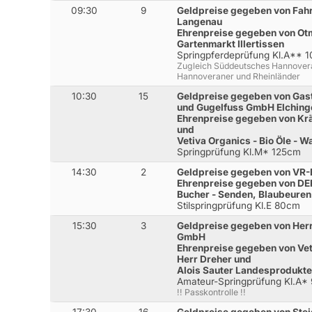
09:30
9
Geldpreise gegeben von Fah
Langenau
Ehrenpreise gegeben von Ot
Gartenmarkt Illertissen
Springpferdeprüfung Kl.A** 
Zugleich Süddeutsches Hannovera
Hannoveraner und Rheinländer
10:30
15
Geldpreise gegeben von Gasth
und Gugelfuss GmbH Elching
Ehrenpreise gegeben von Kr
und
Vetiva Organics - Bio Öle - 
Springprüfung Kl.M* 125cm
14:30
2
Geldpreise gegeben von VR-
Ehrenpreise gegeben von DE
Bucher - Senden, Blaubeuren
Stilspringprüfung Kl.E 80cm
15:30
3
Geldpreise gegeben von Her
GmbH
Ehrenpreise gegeben von Vet
Herr Dreher und
Alois Sauter Landesprodukt
Amateur-Springprüfung Kl.A*
!! Passkontrolle !!