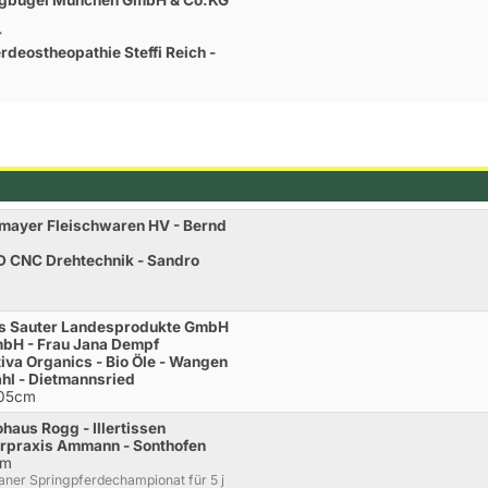
eigbügel München GmbH & Co.KG
r
deostheopathie Steffi Reich -
mayer Fleischwaren HV - Bernd
D CNC Drehtechnik - Sandro
is Sauter Landesprodukte GmbH
bH - Frau Jana Dempf
iva Organics - Bio Öle - Wangen
hl - Dietmannsried
105cm
haus Rogg - Illertissen
erpraxis Ammann - Sonthofen
cm
ner Springpferdechampionat für 5 j