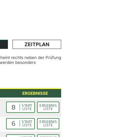
ZEITPLAN
scheint rechts neben der Prüfung
n werden besonders
ERGEBNISSE
8
START
ERGEBNIS
LISTE
LISTE
6
START
ERGEBNIS
LISTE
LISTE