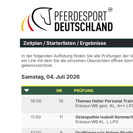
Zeitplan / Starterlisten / Ergebnisse
In der folgenden Auflistung finden Sie alle Prüfungen der 
ein Link mit dem Sie die einzelnen Übersichten öffnen kö
gekennzeichnet.
Samstag, 04. Juli 2026
NR
PRÜFUNG
10:00
10
Thomas Holler Personal Trai
Dressur-WB gem. KL. A** LP
11:00
11
Osteopathie Isabell Kemmerl
Dressur-WB KL. L LPO
12:00
9
Großtierpraxis Holger Wurt