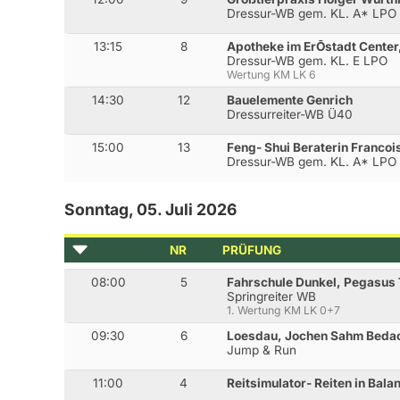
Dressur-WB gem. KL. A* LPO
13:15
8
Apotheke im ErŌstadt Center
Dressur-WB gem. KL. E LPO
Wertung KM LK 6
14:30
12
Bauelemente Genrich
Dressurreiter-WB Ü40
15:00
13
Feng- Shui Beraterin Francoi
Dressur-WB gem. KL. A* LPO
Sonntag, 05. Juli 2026
NR
PRÜFUNG
08:00
5
Fahrschule Dunkel, Pegasus 
Springreiter WB
1. Wertung KM LK 0+7
09:30
6
Loesdau, Jochen Sahm Beda
Jump & Run
11:00
4
Reitsimulator- Reiten in Bala