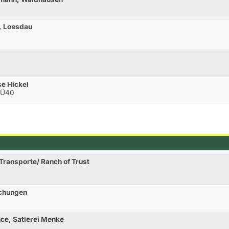
, Loesdau
se Hickel
 Ü40
Transporte/ Ranch of Trust
chungen
nce, Satlerei Menke