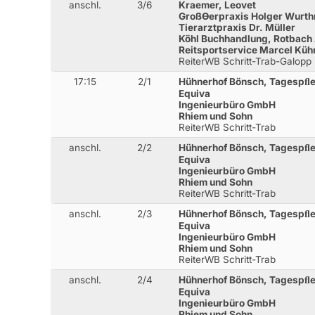
anschl.
3/6
Kraemer, Leovet
GroßƟerpraxis Holger Wurt
Tierarztpraxis Dr. Müller
Köhl Buchhandlung, Rotbach
Reitsportservice Marcel Küh
ReiterWB Schritt-Trab-Galopp
17:15
2/1
Hühnerhof Bönsch, Tagespﬂ
Equiva
Ingenieurbüro GmbH
Rhiem und Sohn
ReiterWB Schritt-Trab
anschl.
2/2
Hühnerhof Bönsch, Tagespﬂ
Equiva
Ingenieurbüro GmbH
Rhiem und Sohn
ReiterWB Schritt-Trab
anschl.
2/3
Hühnerhof Bönsch, Tagespﬂ
Equiva
Ingenieurbüro GmbH
Rhiem und Sohn
ReiterWB Schritt-Trab
anschl.
2/4
Hühnerhof Bönsch, Tagespﬂ
Equiva
Ingenieurbüro GmbH
Rhiem und Sohn