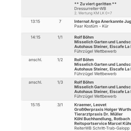
** Zu viert geritten **
Dressurreiter-WB
2. Wertung KM LK 0+7
13:15
7
Internat Argo Anerkannte Ju
Paar Kostüm - Kür
14:15
1/1
Rolf Böhm
Misselich Garten und Landsc
Autohaus Steiner, Eiscafe La 
Führzügel Wettbewerb
anschl.
1/2
Rolf Böhm
Misselich Garten und Landsc
Autohaus Steiner, Eiscafe La 
Führzügel Wettbewerb
anschl.
1/3
Rolf Böhm
Misselich Garten und Landsc
Autohaus Steiner, Eiscafe La 
Führzügel Wettbewerb
15:15
3/1
Kraemer, Leovet
GroßƟerpraxis Holger Wurt
Tierarztpraxis Dr. Müller
Köhl Buchhandlung, Rotbach
Reitsportservice Marcel Küh
ReiterWB Schritt-Trab-Galopp