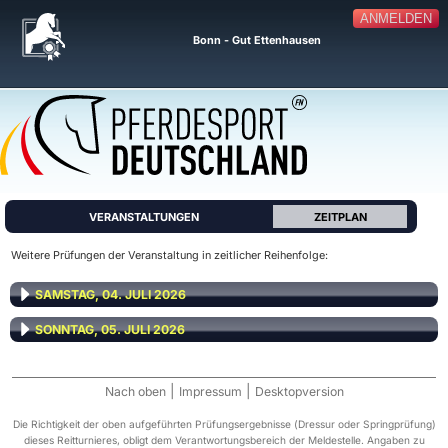
ANMELDEN
Bonn - Gut Ettenhausen
VERANSTALTUNGEN
ZEITPLAN
Weitere Prüfungen der Veranstaltung in zeitlicher Reihenfolge:
SAMSTAG, 04. JULI 2026
SONNTAG, 05. JULI 2026
|
|
Nach oben
Impressum
Desktopversion
Die Richtigkeit der oben aufgeführten Prüfungsergebnisse (Dressur oder Springprüfung)
dieses Reitturnieres, obligt dem Verantwortungsbereich der Meldestelle. Angaben zu