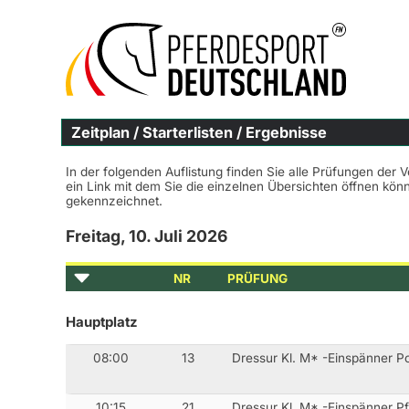
Zeitplan / Starterlisten / Ergebnisse
In der folgenden Auflistung finden Sie alle Prüfungen der 
ein Link mit dem Sie die einzelnen Übersichten öffnen kö
gekennzeichnet.
Freitag, 10. Juli 2026
NR
PRÜFUNG
Hauptplatz
08:00
13
Dressur Kl. M* -Einspänner P
10:15
21
Dressur Kl. M* -Einspänner P