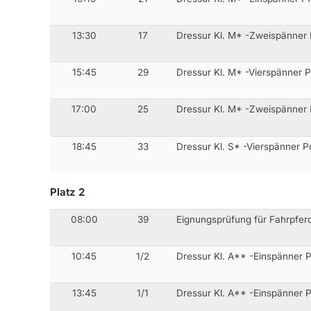
13:30
17
Dressur Kl. M* -Zweispänner
15:45
29
Dressur Kl. M* -Vierspänner 
17:00
25
Dressur Kl. M* -Zweispänner 
18:45
33
Dressur Kl. S* -Vierspänner P
Platz 2
08:00
39
Eignungsprüfung für Fahrpferd
10:45
1/2
Dressur Kl. A** -Einspänner 
13:45
1/1
Dressur Kl. A** -Einspänner 