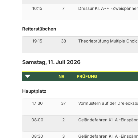
16:15
7
Dressur Kl. A** -Zweispänne
Reiterstübchen
19:15
38
Theorieprüfung Multiple Choi
Samstag, 11. Juli 2026
NR
PRÜFUNG
Hauptplatz
17:30
37
Vormustern auf der Dreiecks
08:00
2
Geländefahren Kl. A -Einspän
08:30
3
Geländefahren Kl. A -Einspän