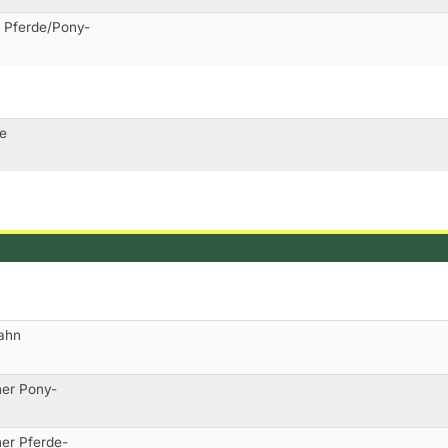
r Pferde/Pony-
ce
bahn
ner Pony-
ner Pferde-