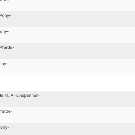
 Pony-
Pony-
Pferde-
ony-
e Kl. A -Einspänner-
Pferde-
Pony-