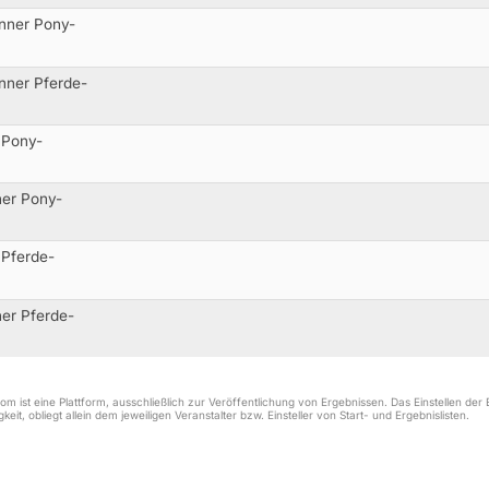
änner Pony-
nner Pferde-
 Pony-
ner Pony-
 Pferde-
ner Pferde-
m ist eine Plattform, ausschließlich zur Veröffentlichung von Ergebnissen. Das Einstellen de
keit, obliegt allein dem jeweiligen Veranstalter bzw. Einsteller von Start- und Ergebnislisten.