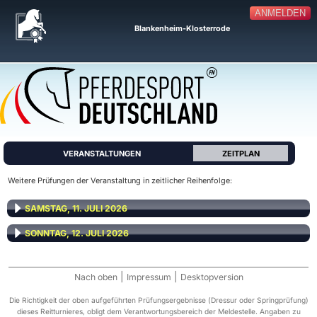
ANMELDEN
Blankenheim-Klosterrode
VERANSTALTUNGEN
ZEITPLAN
Weitere Prüfungen der Veranstaltung in zeitlicher Reihenfolge:
SAMSTAG, 11. JULI 2026
SONNTAG, 12. JULI 2026
|
|
Nach oben
Impressum
Desktopversion
Die Richtigkeit der oben aufgeführten Prüfungsergebnisse (Dressur oder Springprüfung)
dieses Reitturnieres, obligt dem Verantwortungsbereich der Meldestelle. Angaben zu