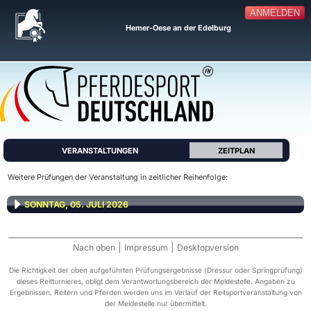
ANMELDEN
Hemer-Oese an der Edelburg
VERANSTALTUNGEN
ZEITPLAN
Weitere Prüfungen der Veranstaltung in zeitlicher Reihenfolge:
SONNTAG, 05. JULI 2026
|
|
Nach oben
Impressum
Desktopversion
Die Richtigkeit der oben aufgeführten Prüfungsergebnisse (Dressur oder Springprüfung)
dieses Reitturnieres, obligt dem Verantwortungsbereich der Meldestelle. Angaben zu
Ergebnissen, Reitern und Pferden werden uns im Verlauf der Reitsportveranstaltung von
der Meldestelle nur übermittelt.