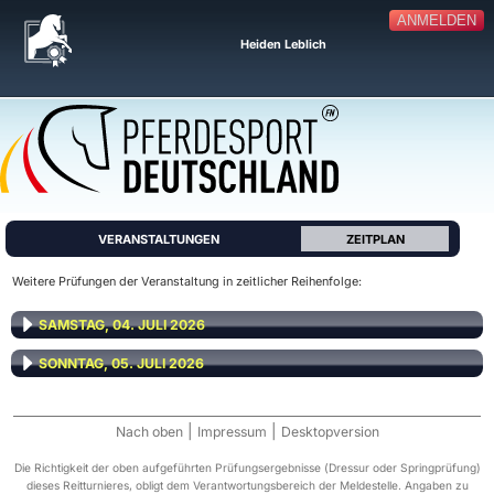
ANMELDEN
Heiden Leblich
VERANSTALTUNGEN
ZEITPLAN
Weitere Prüfungen der Veranstaltung in zeitlicher Reihenfolge:
SAMSTAG, 04. JULI 2026
SONNTAG, 05. JULI 2026
|
|
Nach oben
Impressum
Desktopversion
Die Richtigkeit der oben aufgeführten Prüfungsergebnisse (Dressur oder Springprüfung)
dieses Reitturnieres, obligt dem Verantwortungsbereich der Meldestelle. Angaben zu