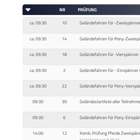
NR
PRÜFUNG
ca. 09:30
10
Geländefahren für -Zweispänner
ca. 09:30
14
Geländefahren für Pony-Zweispä
ca. 09:30
18
Geländefahren für -Vierspänner 
ca. 09:30
2
Geländefahren für - Einspänner 
ca. 09:30
22
Geländefahren für Pony-Vierspä
09:30
30
Geländestartliste aller Teilnehme
09:30
6
Geländefahren für Pony-Einspän
14:00
12
Komb. Prüfung Pferde Zweispän
bestehend aus 9,10,11