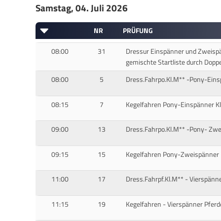
Samstag, 04. Juli 2026
NR
PRÜFUNG
08:00
31
Dressur Einspänner und Zweispä
gemischte Startliste durch Doppe
08:00
5
Dress.Fahrpo.Kl.M** -Pony-Eins
08:15
7
Kegelfahren Pony-Einspänner Kl
09:00
13
Dress.Fahrpo.Kl.M** -Pony- Zwe
09:15
15
Kegelfahren Pony-Zweispänner 
11:00
17
Dress.Fahrpf.Kl.M** - Vierspänne
11:15
19
Kegelfahren - Vierspänner Pferde