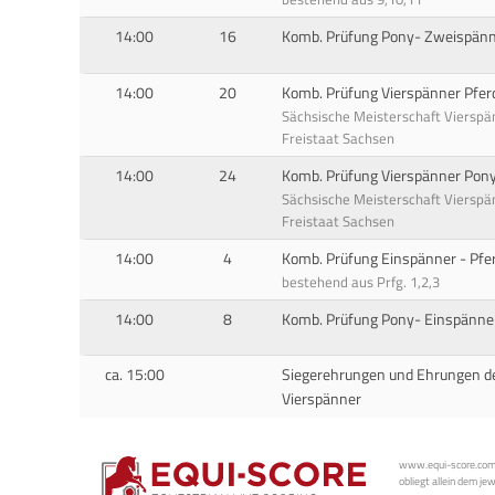
14:00
16
Komb. Prüfung Pony- Zweispänn
14:00
20
Komb. Prüfung Vierspänner Pfer
Sächsische Meisterschaft Vierspä
Freistaat Sachsen
14:00
24
Komb. Prüfung Vierspänner Pony
Sächsische Meisterschaft Vierspä
Freistaat Sachsen
14:00
4
Komb. Prüfung Einspänner - Pfe
bestehend aus Prfg. 1,2,3
14:00
8
Komb. Prüfung Pony- Einspänne
ca. 15:00
Siegerehrungen und Ehrungen de
Vierspänner
www.equi-score.com i
obliegt allein dem je