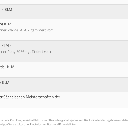
er Kl.M
de Kl.M
nner Pferde 2026 - gefördert vom
 Kl.M -
nner Pony 2026 - gefördert vom
rde -Kl.M
r Kl.M
r Sächsischen Meisterschaften der
st eine Plattform, ausschließlich zur Veröffentlichung von Ergebnissen. Das Einstellen der Ergebnisse und da
weiligen Veranstalter bzw. Einsteller von Start- und Ergebnislisten.