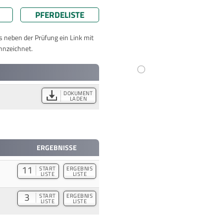
PFERDELISTE
ts neben der Prüfung ein Link mit
nnzeichnet.
DOKUMENT
LADEN
ERGEBNISSE
11
START
ERGEBNIS
LISTE
LISTE
3
START
ERGEBNIS
LISTE
LISTE