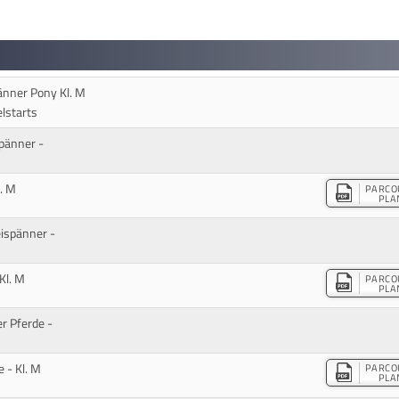
nner Pony Kl. M
lstarts
pänner -
. M
PARCO
PLA
ispänner -
Kl. M
PARCO
PLA
r Pferde -
 - Kl. M
PARCO
PLA