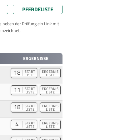
PFERDELISTE
ts neben der Prüfung ein Link mit
nnzeichnet.
ERGEBNISSE
18
START
ERGEBNIS
LISTE
LISTE
11
START
ERGEBNIS
LISTE
LISTE
18
START
ERGEBNIS
LISTE
LISTE
4
START
ERGEBNIS
LISTE
LISTE