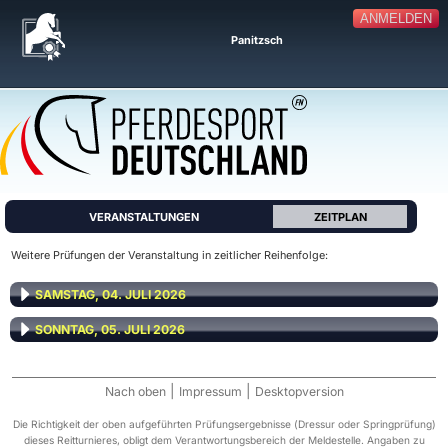
ANMELDEN
Panitzsch
VERANSTALTUNGEN
ZEITPLAN
Weitere Prüfungen der Veranstaltung in zeitlicher Reihenfolge:
SAMSTAG, 04. JULI 2026
SONNTAG, 05. JULI 2026
|
|
Nach oben
Impressum
Desktopversion
Die Richtigkeit der oben aufgeführten Prüfungsergebnisse (Dressur oder Springprüfung)
dieses Reitturnieres, obligt dem Verantwortungsbereich der Meldestelle. Angaben zu