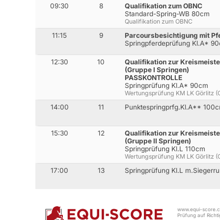
09:30
8
Qualifikation zum OBNC
Standard-Spring-WB 80cm
Qualifikation zum OBNC
11:15
9
Parcoursbesichtigung mit Pf
Springpferdeprüfung Kl.A* 9
12:30
10
Qualifikation zur Kreismeiste
(Gruppe I Springen)
PASSKONTROLLE
Springprüfung Kl.A* 90cm
Wertungsprüfung KM LK Görlitz (G
14:00
11
Punktespringprfg.Kl.A** 100
15:30
12
Qualifikation zur Kreismeiste
(Gruppe II Springen)
Springprüfung Kl.L 110cm
Wertungsprüfung KM LK Görlitz (G
17:00
13
Springprüfung Kl.L m.Siegerr
www.equi-score.co
Prüfung auf Richtig