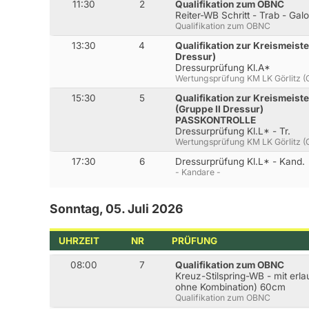
11:30
2
Qualifikation zum OBNC
Reiter-WB Schritt - Trab - Gal
Qualifikation zum OBNC
13:30
4
Qualifikation zur Kreismeiste
Dressur)
Dressurprüfung Kl.A*
Wertungsprüfung KM LK Görlitz (G
15:30
5
Qualifikation zur Kreismeiste
(Gruppe II Dressur)
PASSKONTROLLE
Dressurprüfung Kl.L* - Tr.
Wertungsprüfung KM LK Görlitz (G
17:30
6
Dressurprüfung Kl.L* - Kand.
- Kandare -
Sonntag, 05. Juli 2026
UHRZEIT
NR
PRÜFUNG
08:00
7
Qualifikation zum OBNC
Kreuz-Stilspring-WB - mit erla
ohne Kombination) 60cm
Qualifikation zum OBNC