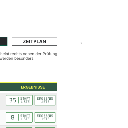
ZEITPLAN
scheint rechts neben der Prüfung
n werden besonders
ERGEBNISSE
35
START
ERGEBNIS
LISTE
LISTE
8
START
ERGEBNIS
LISTE
LISTE