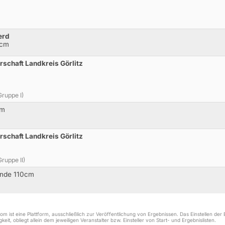
erd
0cm
rschaft Landkreis Görlitz
ruppe I)
cm
rschaft Landkreis Görlitz
ruppe II)
unde 110cm
m ist eine Plattform, ausschließlich zur Veröffentlichung von Ergebnissen. Das Einstellen de
keit, obliegt allein dem jeweiligen Veranstalter bzw. Einsteller von Start- und Ergebnislisten.