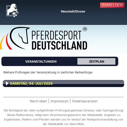
ANMELDEN
Neustadt/Dosse
VERANSTALTUNGEN
ZEITPLAN
Weitere Prüfungen der Veranstaltung in zeitlicher Reihenfolge:
SAMSTAG, 04. JULI 2026
|
|
Nach oben
Impressum
Desktopversion
Die Richtigkeit der oben aufgeführten Prüfungsergebnisse (Dressur oder Springprüfung)
dieses Reitturnieres, obligt dem Verantwortungsbereich der Meldestelle. Angaben zu
Ergebnissen, Reitern und Pferden werden uns im Verlauf der Reitsportveranstaltung von
der Meldestelle nur übermittelt.